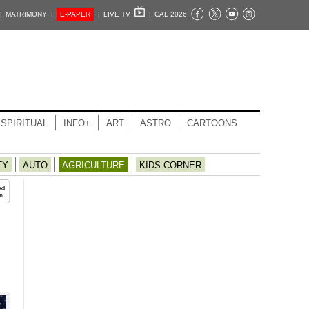
|
MATRIMONY |
E-PAPER
|
LIVE TV
|
CAL 2026
SPIRITUAL
INFO+
ART
ASTRO
CARTOONS
TY
AUTO
AGRICULTURE
KIDS CORNER