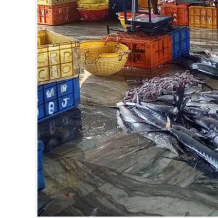
CINEMA
OPINION
PHOTOS
LIFESTYLE
SPIRITUAL
INFO+
ART
ASTRO