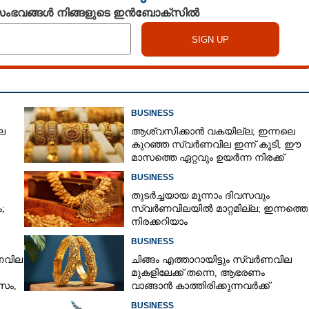
 സംഭവങ്ങൾ നിങ്ങളുടെ ഇൻബോക്സിൽ
BUSINESS
ല
ആശ്വസിക്കാൻ വകയില്ല; ഇന്നലെ
കുറഞ്ഞ സ്വർണവില ഇന്ന് കൂടി, ഈ
മാസത്തെ ഏറ്റവും ഉയർന്ന നിരക്ക്
BUSINESS
തുടർച്ചയായ മൂന്നാം ദിവസവും
;
സ്വർണവിലയിൽ മാറ്റമില്ല; ഇന്നത്തെ
നിരക്കറിയാം
BUSINESS
ർണവില
ചിങ്ങം എത്താറായിട്ടും സ്വർണവില
മുകളിലേക്ക് തന്നെ,​ ആഭരണം
സം,
വാങ്ങാൻ കാത്തിരിക്കുന്നവർക്ക്
തിരിച്ചടി: ഇന്നത്തെ നിരക്കറിയാം
BUSINESS