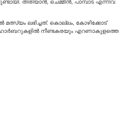
്ടായി. തിരിയാൻ, ചെമ്മീൻ, പാമ്പാട എന്നിവ
ത്സ്യം ലഭിച്ചത്. കൊല്ലം, കോഴിക്കോട്
ിൽ. ഹാർബറുകളിൽ നീണ്ടകരയും എറണാകുളത്തെ
Share this link