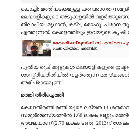
കൊച്ചി: മത്തിയടക്കമുള്ള പരമ്പരാഗത സമുദ്
CARTOONS
മലയാളികളുടെ അടുക്കളയിൽ വളർത്തുമത്സ്യങ്ങ
തിലാപ്പിയ, മൃഗാൽ, കട്‌ല, രോഹു, പിരാന 
LITERATURE
എത്തുന്നത്. കേരളത്തിലും ഇവയുടെ കൃഷി
ZOOM
കേരളവിഷന് മൂന്ന് ബി.സി.എസ് രത്ന പു
ഡൽഹിയിലെ ചടങ്ങിൽ...
CONTACT US
പുതിയ രുചിക്കൂട്ടുകൾ മലയാളികളുടെ ഇഷ്ട
ശാസ്ത്രീയരീതിയിൽ വളർത്തുന്ന മത്സ്യങ്ങ
അഭിപ്രായമുണ്ട്.
മത്തി​ തി​രി​ച്ചെത്തി​
കേരളതീരത്ത് മത്തിയുടെ ലഭ്യത 13 ശതമാനം
സമുദ്രമത്സ്യത്തിൽ 1.68 ലക്ഷം ടണ്ണും മത
അയലയാണ് (2.70 ലക്ഷം ടൺ). 2013ന് ശേഷ