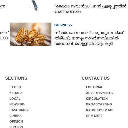
്ന്
"കേരളാ ബ്രാൻഡ്" ഇനി എളുപ്പത്തിൽ
നേടാനവസരം
BUSINESS
ക്ക്
സ്വർണം വാങ്ങാൻ ഒരുങ്ങുന്നവർക്ക്
1000
തിരിച്ചടി; ഇന്നും സ്വർണവിലയിൽ
വർദ്ധനവ്, വെള്ളി വിലയും കൂടി
SECTIONS
CONTACT US
LATEST
EDITORIAL
KERALA
ADVERTISMENTS
LOCAL
CIRCULATION
NEWS 360
BROADCASTING
CASE DIARY
KAUMUDY TV ADS
CINEMA
CRM DEPT
OPINION
PHOTOS