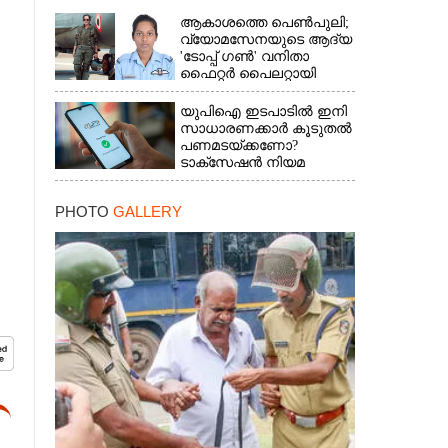
ആകാശത്തെ പെൺപുലി;
വ്യോമസേനയുടെ ആദ്യ
'ടോപ്പ് ഗൺ' വനിതാ
ഫൈറ്റർ പൈലറ്റായി
ഭാവന
യുപിഐ ഇടപാടിൽ ഇനി
സാധാരണക്കാർ കൂടുതൽ
പണമടയ്‌ക്കണോ?​
ടാക്‌സേഷൻ നിയമ
ഭേദഗതി വ്യക്തമാക്കി
കേന്ദ്രം
PHOTO
GALLERY