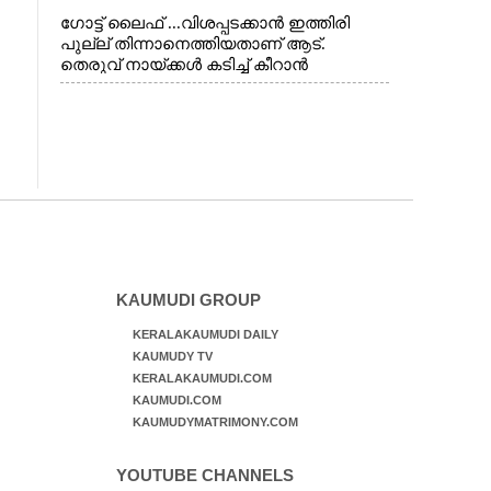
ഗോട്ട് ലൈഫ് ...വിശപ്പടക്കാൻ ഇത്തിരി
പുല്ല് തിന്നാനെത്തിയതാണ് ആട്.
തെരുവ് നായ്ക്കൾ കടിച്ച് കീറാൻ
വന്നതോടെ വയറിന്റെ ആന്തൽ മറന്ന്
ജീവന് വേണ്ടിയായി ഓട്ടം. എറണാകുളം
വാത്തുരുത്തിയിൽ നിന്നുള്ള കാഴ്ച
KAUMUDI GROUP
KERALAKAUMUDI DAILY
KAUMUDY TV
KERALAKAUMUDI.COM
KAUMUDI.COM
KAUMUDYMATRIMONY.COM
YOUTUBE CHANNELS