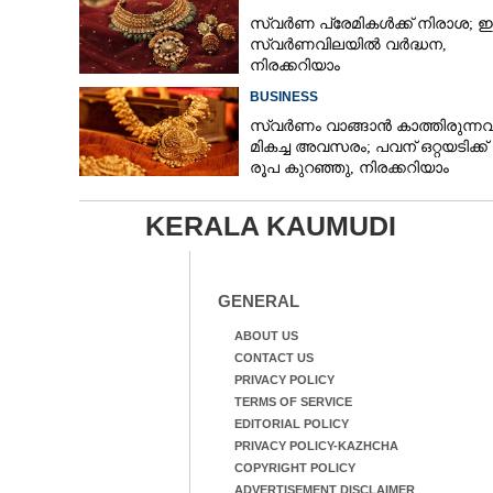
സ്വർണ പ്രേമികൾക്ക് നിരാശ; ഇന
സ്വർണവിലയിൽ വർദ്ധന,
നിരക്കറിയാം
BUSINESS
സ്വർണം വാങ്ങാൻ കാത്തിരുന്നവർ
മികച്ച അവസരം; പവന് ഒറ്റയടിക്ക് 
രൂപ കുറഞ്ഞു, നിരക്കറിയാം
KERALA KAUMUDI
GENERAL
ABOUT US
CONTACT US
PRIVACY POLICY
TERMS OF SERVICE
EDITORIAL POLICY
PRIVACY POLICY-KAZHCHA
COPYRIGHT POLICY
ADVERTISEMENT DISCLAIMER