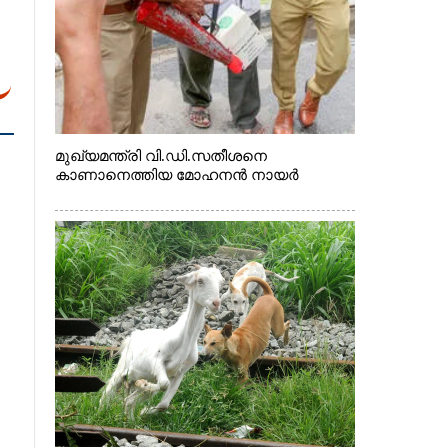
മുഖ്യമന്ത്രി വി.ഡി.സതീശനെ
കാണാനെത്തിയ മോഹനൻ നായർ