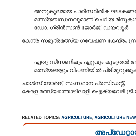
അനുകൂലമായ പാരിസ്ഥിതിക ഘടകങ്ങളും
മത്സ്യബന്ധനവുമാണ് ചെറിയ മീനുകൾ
ഡോ. ഗ്രിൻസൺ ജോർജ്, ഡയറക്ടർ
പ്രിയം അന്യസം
എത്തുന്നതിനോട
കേന്ദ്ര സമുദ്രമത്സ്യ ഗവേഷണ കേന്ദ്രം
മാറുന്നു: കാര
ഏതു സീസണിലും ഏറ്റവും കൂടുതൽ ആവശ
മത്സ്യങ്ങളും വിപണിയിൽ പിടിമുറുക്ക
ചാൾസ് ജോർജ്, സംസ്ഥാന പ്രസിഡന്റ്,
കേരള മത്സ്യത്തൊഴിലാളി ഐക്യവേദി (ടി.
RELATED TOPICS:
AGRICULTURE
,
AGRICULTURE NEW
അപ്ഡേറ്റാ