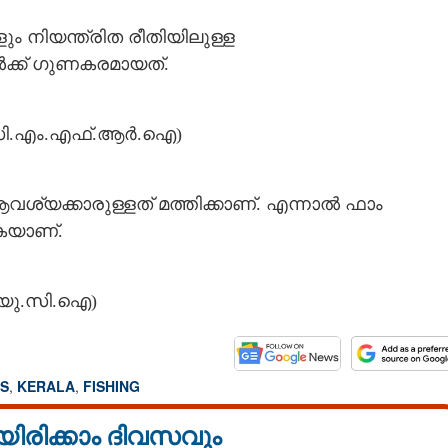
 നിയന്ത്രിത രീതിയിലുള്ള
ക്ക് ഗുണകരമായത്.
Copy Link
സ്ഥാനത്ത് നിന്ന്
്, മലയാളികളുടെ ഇഷ്ടം
 (സി.എം.എഫ്.ആർ.ഐ)
ണം
്യക്കാരുള്ളത് മത്തിക്കാണ്. എന്നാൽ ഫാം
ുകയാണ്.
യു.സി.ഐ)​
S
,
KERALA
,
FISHING
യിരിക്കാം ദിവസവും