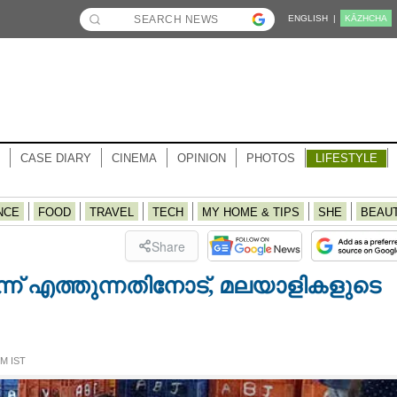
ENGLISH |
KĀZHCHA
CASE DIARY
CINEMA
OPINION
PHOTOS
LIFESTYLE
NCE
FOOD
TRAVEL
TECH
MY HOME & TIPS
SHE
BEAU
Share
്ന് എത്തുന്നതിനോട്, മലയാളികളുടെ
PM IST