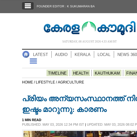
SECTIONS
FOUNDER EDITOR : K SUKUMARAN BA
HOME
LATEST
AUDIO
SATURDAY, 08 AUGUST 2026 4.33 AM IST
NOTIFIED NEWS
LATEST
AUDIO
KERALA
LOCAL
NEWS 360
POLL
KERALA
TIMELINE
HEALTH
KAUTHUKAM
FINA
HOME /
LIFESTYLE /
AGRICULTURE
LOCAL
പ്രിയം അന്യസംസ്ഥാനത്ത് നിന
NEWS 360
ഇഷ്ടം മാറുന്നു: കാരണം
1 MIN READ
CASE DIARY
PUBLISHED: MAY 03, 2026 12:34 PM IST
|
UPDATED: MAY 03, 2026 08:02 