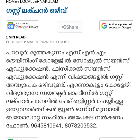
HOME /
LOCAL /
ERNAKULAM
CINEMA
ഗസ്റ്റ് ലക്ചറർ ഒഴിവ്
OPINION
Share
1 MIN READ
PHOTOS
PUBLISHED: MAY 07, 2026 05:01 PM IST
പറവൂർ: മൂത്തകുന്നം എസ്.എൻ.എം
LIFESTYLE
ട്രെയിനിംഗ് കോളേജിൽ സോഷ്യൽ സയൻസ്
എഡ്യൂക്കേഷൻ, ഫിസിക്കൽ സയൻസ്
എഡ്യൂക്കേഷൻ എന്നീ വിഷയങ്ങളിൽ ഗസ്റ്റ്
SPIRITUAL
അദ്ധ്യാപക ഒഴിവുണ്ട്. എറണാകുളം കോളേജ്
വിദ്യാഭ്യാസ ഡയറക്ടർ ഓഫീസിൽ ഗസ്റ്റ്
INFO+
ലക്ചറർ പാനലിൽ പേര് രജിസ്റ്റർ ചെയ്തിട്ടുള്ള
ഉദ്യോഗാർത്ഥികൾ ജൂൺ ഒന്നിന് മുമ്പായി
ART
ബയോഡാറ്റ സഹിതം അപേക്ഷ നൽകണം.
ഫോൺ: 9645810941, 8078203532.
ASTRO