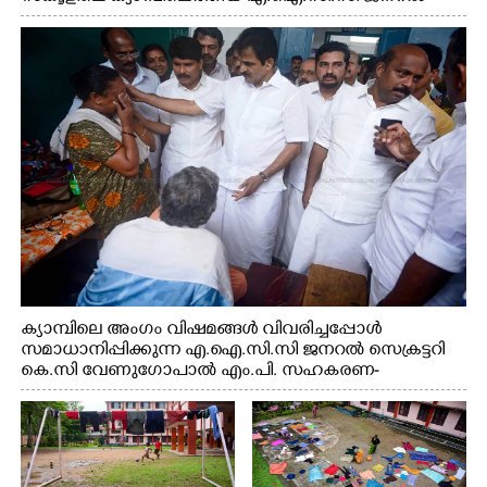
സെക്രട്ടറി കെ.സി വേണുഗോപാൽ എം.പി കുരുന്നിനെ
എടുത്ത് ലാളിച്ചപ്പോൾ. സഹകരണ-എക്സൈസ്
വകുപ്പ് മന്ത്രി എം. ലിജു, കൃഷിവകുപ്പ് മന്ത്രി ടി. സിദ്ദിഖ്,
റെജി ചെറിയാൻ എം. എൽ. എ എന്നിവർ സമീപം
ക്യാമ്പിലെ അംഗം വിഷമങ്ങൾ വിവരിച്ചപ്പോൾ
സമാധാനിപ്പിക്കുന്ന എ.ഐ.സി.സി ജനറൽ സെക്രട്ടറി
കെ.സി വേണുഗോപാൽ എം.പി. സഹകരണ-
എക്സൈസ് വകുപ്പ് മന്ത്രി എം. ലിജു, എന്നിവർ