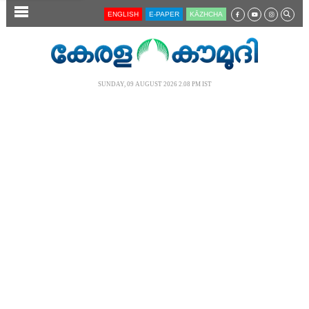
SECTIONS
ENGLISH
E-PAPER
KĀZHCHA
HOME
LATEST
SUNDAY, 09 AUGUST 2026 2.08 PM IST
AUDIO
NOTIFIED NEWS
POLL
KERALA
LOCAL
NEWS 360
CASE DIARY