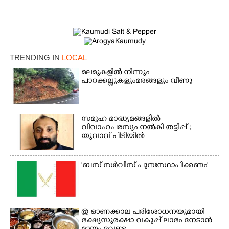
TRENDING IN
LOCAL
മലമുകളിൽ നിന്നും
പാറക്കല്ലുകളുംമരങ്ങളും വീണു
സമൂഹ മാദ്ധ്യമങ്ങളിൽ
വിവാഹപരസ്യം നൽകി തട്ടിപ്പ് ;
യുവാവ് പിടിയിൽ
'ബസ് സർവീസ് പുനഃസ്ഥാപിക്കണം'
@​​​​​​​ ഓണക്കാല പരിശോധനയുമായി
ഭക്ഷ്യസുരക്ഷാ വകുപ്പ് ലാഭം നേടാൻ