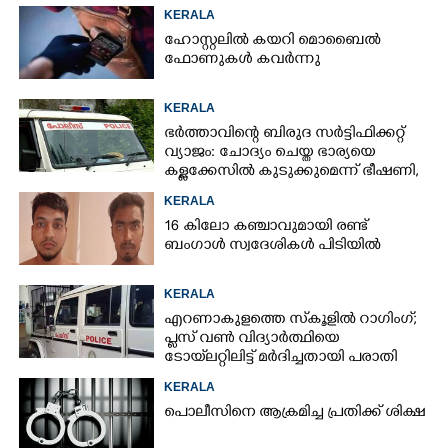
KERALA
ഹോസ്റ്റലിൽ കയറി മൊബൈൽ
ഫോണുകൾ കവർന്നു
KERALA
ഭർത്താവിന്റെ ബിരുദ സർട്ടിഫിക്കറ്റ്
വ്യാജം: ചോദ്യം ചെയ്ത ഭാര്യയെ
കള്ളക്കേസിൽ കുടുക്കുമെന്ന് ഭീഷണി,
കേസെടുത്തു
KERALA
16 കിലോ കഞ്ചാവുമായി രണ്ട്
ബംഗാൾ സ്വദേശികൾ പിടിയിൽ
KERALA
എറണാകുളത്തെ സ്‌കൂളിൽ റാഗിംഗ്;
പ്ലസ് വൺ വിദ്യാർത്ഥിയെ
ടോയ്‌ലറ്റിലിട്ട് മർദിച്ചതായി പരാതി
KERALA
പൊലീസിനെ ആക്രമിച്ച പ്രതിക്ക് ശിക്ഷ