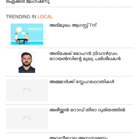
ഐക്കര ജംഗ്ഷനു
കാഴ്ച.2.വെള്ളം
സമീപം ആറന്മുള
ഇറങ്ങിപ്പോൾ
കിടങ്ങന്നൂർ റോഡിന്
ഇന്നലെത്തെ
TRENDING IN
LOCAL
സമീപം പ്രവർത്തിക്കു
കാഴ്ച.രക്ഷാപ്രവർത്തന
ആറന്മുള തട്ടുകട കഴുകി
അഭിമുഖം ആഗസ്റ്റ് 7ന്
ത്തിന് ഓച്ചിറ അഴിക്കലിൽ
വൃത്തിയാക്കുന്നു.
നിന്ന്എത്തിച്ച ബോട്ടും.
അഭിഷേക് മോഹൻ ട്രിവാൻഡ്രം
റോയൽസിന്റെ മുഖ്യ പരിശീലകൻ
അമ്മമാർക്ക് സ്നേഹപ്പൊതികൾ
അരീയ്ക്കൽ റോഡ് തീരാ ദുരിതത്തിൽ
അവനീബാല അനുസ്മരണം