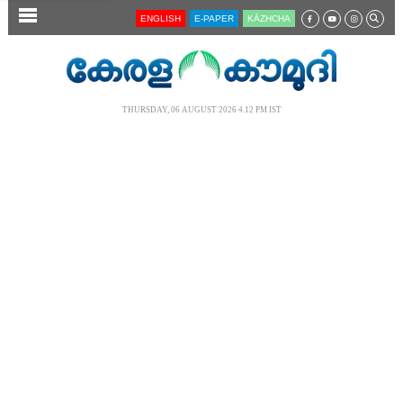
SECTIONS
ENGLISH
E-PAPER
KĀZHCHA
HOME
LATEST
THURSDAY, 06 AUGUST 2026 4.12 PM IST
AUDIO
NOTIFIED NEWS
POLL
KERALA
LOCAL
NEWS 360
CASE DIARY