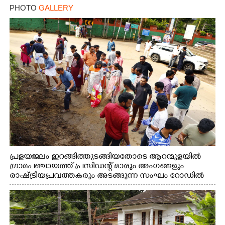
PHOTO
GALLERY
പ്രളയജലം ഇറങ്ങിത്തുടങ്ങിയതോടെ ആറന്മുളയിൽ
ഗ്രാമപഞ്ചായത്ത് പ്രസിഡന്റ് മാരും അംഗങ്ങളും
രാഷ്ട്രീയപ്രവത്തകരും അടങ്ങുന്ന സംഘം റോഡിൽ
അടിഞ്ഞ് കൂടിയ ചെളിയും മണ്ണും മറ്റ് മാലിന്യങ്ങളും
നീക്കം ചെയ്യുന്നു.