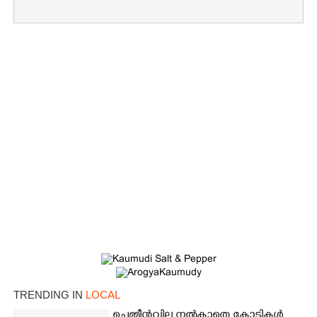
TRENDING IN
LOCAL
ചെമ്മീൻവില നൽകാതെ കോടികൾ