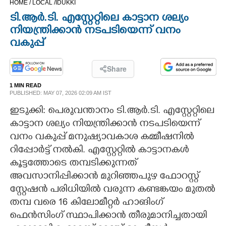
HOME /
LOCAL /
IDUKKI
CINEMA
ടി.ആർ.ടി. എസ്റ്റേറ്റിലെ കാട്ടാന ശല്യം
നിയന്ത്രിക്കാൻ നടപടിയെന്ന് വനം
OPINION
വകുപ്പ്
PHOTOS
Share
1 MIN READ
PUBLISHED: MAY 07, 2026 02:09 AM IST
LIFESTYLE
ഇടുക്കി: പെരുവന്താനം ടി.ആർ.ടി. എസ്റ്റേറ്റിലെ
കാട്ടാന ശല്യം നിയന്ത്രിക്കാൻ നടപടിയെന്ന്
SPIRITUAL
വനം വകുപ്പ് മനുഷ്യാവകാശ കമ്മീഷനിൽ
റിപ്പോർട്ട് നൽകി. എസ്റ്റേറ്റിൽ കാട്ടാനകൾ
INFO+
കൂട്ടത്തോടെ തമ്പടിക്കുന്നത്
അവസാനിപ്പിക്കാൻ മുറിഞ്ഞപുഴ ഫോറസ്റ്റ്
ART
സ്റ്റേഷൻ പരിധിയിൽ വരുന്ന കണ്ടങ്കയം മുതൽ
തമ്പ വരെ 16 കിലോമീറ്റർ ഹാങിംഗ്
ASTRO
ഫെൻസിംഗ് സ്ഥാപിക്കാൻ തീരുമാനിച്ചതായി