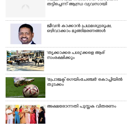
×
Share this link
തട്ടിച്ചെന്ന് ആന്ധ്ര വ്യവസായി
ജീവൻ കാക്കാൻ പ്രഥമശുശ്രൂഷ,
ഒഴിവാക്കാം മുങ്ങിമരണങ്ങൾ
Copy Link
'തൃക്കാക്കര പശു'ക്കളെ ആര്
സംരക്ഷിക്കും
'പ്രോജക്ട് ഗെയിംചേഞ്ചർ' കൊച്ചിയിൽ
തുടക്കം
അക്ഷരോന്നതി പുസ്തക വിതരണം