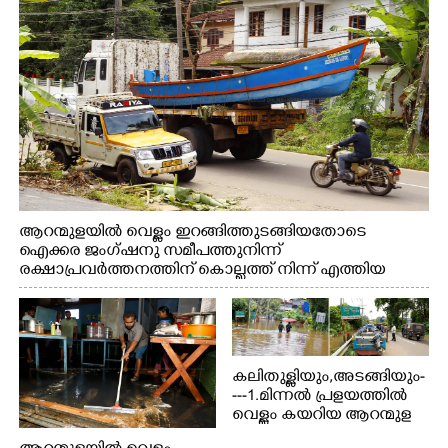
ആറന്മുളയിൽ വെള്ളം ഇറങ്ങിത്തുടങ്ങിയതോടെ
ഐക്കര ജംഗ്ഷനു സമീപത്തുനിന്ന്
രക്ഷാപ്രവർത്തനത്തിന് കൊല്ലത്ത് നിന്ന് എത്തിയ
ബോട്ടുകൾ തിരികെക്കൊണ്ടുപോകുന്നു.
കലിതുള്ളിയും,അടങ്ങിയും-
---1.മിന്നൽ പ്രളയത്തിൽ
വെള്ളം കയറിയ ആറന്മുള
പെട്രോൾ പമ്പിന്