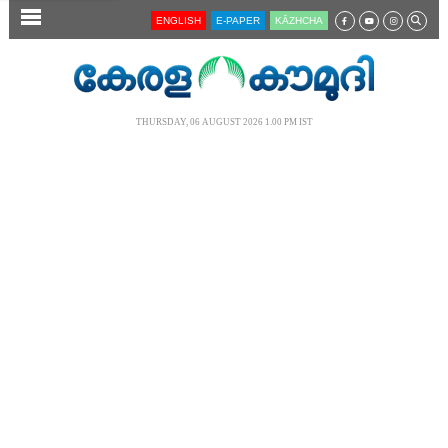
SECTIONS
ENGLISH
E-PAPER
KĀZHCHA
HOME
LATEST
THURSDAY, 06 AUGUST 2026 1.00 PM IST
AUDIO
NOTIFIED NEWS
POLL
KERALA
LOCAL
NEWS 360
CASE DIARY