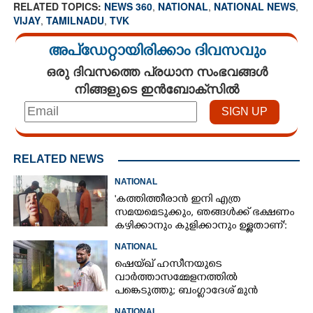
RELATED TOPICS:
NEWS 360
,
NATIONAL
,
NATIONAL NEWS
,
VIJAY
,
TAMILNADU
,
TVK
അപ്ഡേറ്റായിരിക്കാം ദിവസവും
ഒരു ദിവസത്തെ പ്രധാന സംഭവങ്ങൾ
നിങ്ങളുടെ ഇൻബോക്സിൽ
RELATED NEWS
NATIONAL
'കത്തിത്തീരാൻ ഇനി എത്ര
സമയമെടുക്കും, ഞങ്ങൾക്ക് ഭക്ഷണം
കഴിക്കാനും കുളിക്കാനും ഉള്ളതാണ്':
അച്ഛന്റെ സംസ്കാരചടങ്ങിനിടെ
NATIONAL
മക്കൾ
ഷെയ്ഖ് ഹസീനയുടെ
വാർത്താസമ്മേളനത്തിൽ
പങ്കെടുത്തു; ബംഗ്ലാദേശ് മുൻ
ക്യാപ്റ്റന്റെ വീടിന് നേരെ പെട്രോൾ
NATIONAL