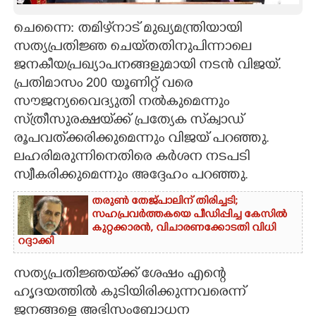
CARTOONS
ചെന്നൈ: തമിഴ്‌നാട് മുഖ്യമന്ത്രിയായി
സത്യപ്രതിജ്ഞ ചെയ്‌തതിനുപിന്നാലെ
ജനകീയപ്രഖ്യാപനങ്ങളുമായി നടൻ വിജയ്.
LITERATURE
പ്രതിമാസം 200 യൂണിറ്റ് വരെ
സൗജന്യവൈദ്യുതി നൽകുമെന്നും
ZOOM
സ്‌ത്രീസുരക്ഷയ്‌ക്ക് പ്രത്യേക സ്‌ക്വാഡ്
രൂപവത്‌ക്കരിക്കുമെന്നും വിജയ് പറഞ്ഞു.
CONTACT US
ലഹരിമരുന്നിനെതിരെ കർശന നടപടി
സ്വീകരിക്കുമെന്നും അദ്ദേഹം പറഞ്ഞു.
തരുൺ തേജ്പാലിന് തിരിച്ചടി;
സഹപ്രവർത്തകയെ പീഡിപ്പിച്ച കേസിൽ
കുറ്റക്കാരൻ, വിചാരണക്കോടതി വിധി
റദ്ദാക്കി
സത്യപ്രതിജ്ഞയ്‌ക്ക് ശേഷം എന്റെ
ഹൃദയത്തിൽ കുടിയിരിക്കുന്നവരെന്ന്
ജനങ്ങളെ അഭിസംബോധന