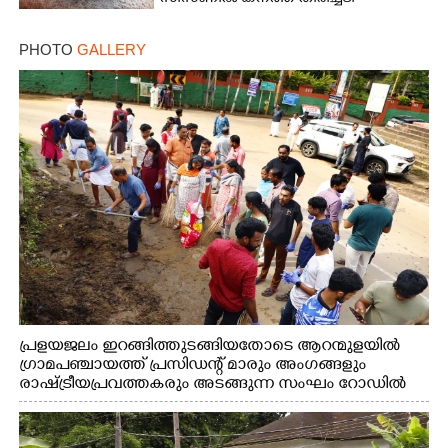
PHOTO
GALLERY
പ്രളയജലം ഇറങ്ങിത്തുടങ്ങിയതോടെ ആറന്മുളയിൽ
ഗ്രാമപഞ്ചായത്ത് പ്രസിഡന്റ് മാരും അംഗങ്ങളും
രാഷ്ട്രീയപ്രവത്തകരും അടങ്ങുന്ന സംഘം റോഡിൽ
അടിഞ്ഞ് കൂടിയ ചെളിയും മണ്ണും മറ്റ് മാലിന്യങ്ങളും
നീക്കം ചെയ്യുന്നു.