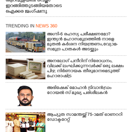
ആറന്മുളയിൽ വെള്ളം
സമീപത്തെ റോ‌ഡ് രണ്ടാം
ഇറങ്ങിത്തുടങ്ങിയതോടെ
തീയതിയിലെ
ഐക്കര ജംഗ്ഷനു
കാഴ്ച.2.വെള്ളം
സമീപം ആറന്മുള
ഇറങ്ങിപ്പോൾ
കിടങ്ങന്നൂർ റോഡിന്
ഇന്നലെത്തെ
TRENDING IN
NEWS 360
സമീപം പ്രവർത്തിക്കു
കാഴ്ച.രക്ഷാപ്രവർത്തന
ആറന്മുള തട്ടുകട കഴുകി
അഗ്നി-6 രഹസ്യ പരീക്ഷണമോ?
ത്തിന് ഓച്ചിറ അഴിക്കലിൽ
വൃത്തിയാക്കുന്നു.
ഇന്ത്യൻ മഹാസമുദ്രത്തിൽ നാളെ
നിന്ന്എത്തിച്ച ബോട്ടും.
മുതൽ കർശന നിയന്ത്രണം,വ്യോമ-
സമുദ്ര പാതകൾ അടയ്ക്കും
അനലോഗ് പനീറിന് നിരോധനം,
വിലക്ക് ലംഘിക്കുന്നവർക്ക് ഒരു ലക്ഷം
പിഴ; നിർണായക തീരുമാനമെടുത്ത്
മഹാരാഷ്ട്ര
അഭിഷേക് മോഹൻ ട്രിവാൻഡ്രം
റോയൽ സ് മുഖ്യ പരിശീലകൻ
ആച്യുത സാമന്തയ്ക്ക് 75-ാമത് ഓണററി
ഡോക്ടറേറ്റ്