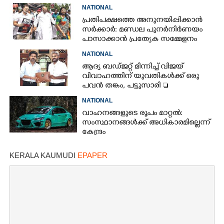
NATIONAL
പ്രതിപക്ഷത്തെ അനുനയിപ്പിക്കാൻ
സർക്കാർ: മണ്ഡല പുനർനിർണയം
പാസാക്കാൻ പ്രത്യേക സമ്മേളനം
NATIONAL
ആദ്യ ബഡ്ജറ്റ് മിന്നിച്ച് വിജയ്
വിവാഹത്തിന് യുവതികൾക്ക് ഒരു
പവൻ തങ്കം, പട്ടുസാരി 
നവജാതശിശുക്കൾക്ക്
NATIONAL
സ്വർണമോതിരം  വിദ്യാർത്ഥികൾക്ക്
വാഹനങ്ങളുടെ രൂപം മാറ്റൽ:
സൈക്കിൾ
സംസ്ഥാനങ്ങൾക്ക് അധികാരമില്ലെന്ന്
കേന്ദ്രം
KERALA KAUMUDI
EPAPER