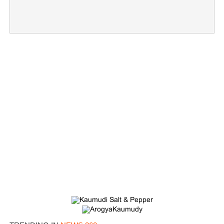
×
Share this link
Copy Link