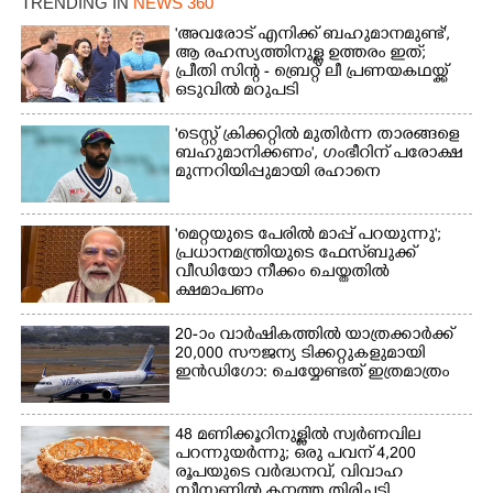
TRENDING IN
NEWS 360
'അവരോട് എനിക്ക് ബഹുമാനമുണ്ട്',​
ആ രഹസ്യത്തിനുള്ള ഉത്തരം ഇത്;
പ്രീതി സിന്റ - ബ്രെറ്റ് ലീ പ്രണയകഥയ്ക്ക്
ഒടുവിൽ മറുപടി
'ടെസ്റ്റ് ക്രിക്കറ്റിൽ മുതിർന്ന താരങ്ങളെ
ബഹുമാനിക്കണം', ഗംഭീറിന് പരോക്ഷ
മുന്നറിയിപ്പുമായി രഹാനെ
'മെറ്റയുടെ പേരിൽ മാപ്പ് പറയുന്നു';
പ്രധാനമന്ത്രിയുടെ ഫേസ്‌ബുക്ക്
വീഡിയോ നീക്കം ചെയ്തതിൽ
ക്ഷമാപണം
20-ാം വാർഷികത്തിൽ യാത്രക്കാർക്ക്
20,000 സൗജന്യ ടിക്കറ്റുകളുമായി
ഇൻഡിഗോ: ചെയ്യേണ്ടത് ഇത്രമാത്രം
48 മണിക്കൂറിനുള്ളിൽ സ്വർണവില
പറന്നുയർന്നു; ഒരു പവന് 4,200
രൂപയുടെ വർദ്ധനവ്, വിവാഹ
സീസണിൽ കനത്ത തിരിച്ചടി