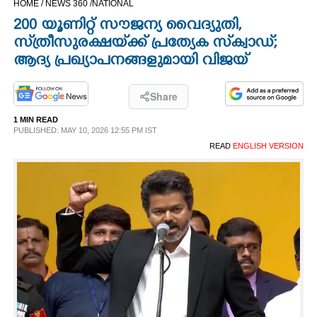
HOME /
NEWS 360 /
NATIONAL
CINEMA
200 യൂണിറ്റ് സൗജന്യ വൈദ്യുതി,
സ്‌ത്രീസുരക്ഷയ്‌ക്ക് പ്രത്യേക സ്‌ക്വാഡ്;
OPINION
ആദ്യ പ്രഖ്യാപനങ്ങളുമായി വിജയ്
PHOTOS
Share
1 MIN READ
PUBLISHED: MAY 10, 2026 12:55 PM IST
LIFESTYLE
READ
ENGLISH VERSION
SPIRITUAL
INFO+
ART
ASTRO