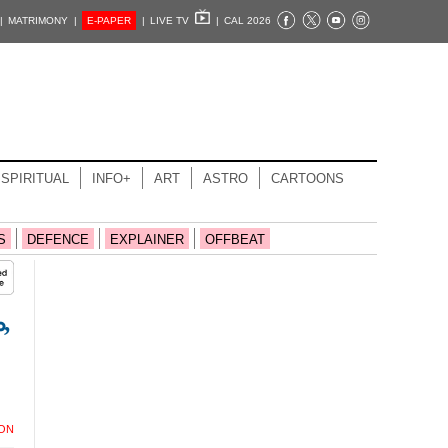
|
MATRIMONY |
E-PAPER
|
LIVE TV
|
CAL 2026
SPIRITUAL
INFO+
ART
ASTRO
CARTOONS
S
DEFENCE
EXPLAINER
OFFBEAT
​
ION