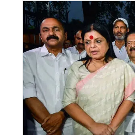
CINEMA
OPINION
PHOTOS
LIFESTYLE
SPIRITUAL
INFO+
ART
ASTRO