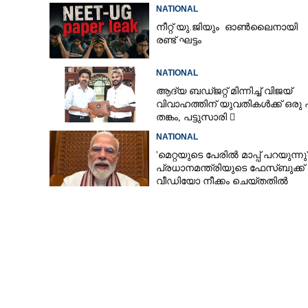
NATIONAL
നീറ്റ് യു.ജിയും ഓൺലൈനായി
രണ്ട് ഘട്ടം
NATIONAL
ആദ്യ ബഡ്ജറ്റ് മിന്നിച്ച് വിജയ്
വിവാഹത്തിന് യുവതികൾക്ക് ഒരു
തങ്കം, പട്ടുസാരി 
നവജാതശിശുക്കൾക്ക്
NATIONAL
സ്വർണമോതിരം  വിദ്യാർത്ഥികൾ
'മെറ്റയുടെ പേരിൽ മാപ്പ് പറയുന്നു'
സൈക്കിൾ
പ്രധാനമന്ത്രിയുടെ ഫേസ്‌ബുക്ക്
വീഡിയോ നീക്കം ചെയ്തതിൽ
ക്ഷമാപണം