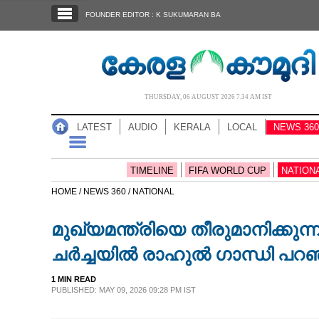
SECTIONS
FOUNDER EDITOR : K SUKUMARAN BA
HOME
LATEST
AUDIO
THURSDAY, 06 AUGUST 2026 7.34 AM IST
NOTIFIED NEWS
LATEST
AUDIO
KERALA
LOCAL
NEWS 360
POLL
KERALA
TIMELINE
FIFA WORLD CUP
NATION
HOME /
NEWS 360 /
NATIONAL
LOCAL
മുഖ്യമന്ത്രിയെ തീരുമാനിക്കു
NEWS 360
ചർച്ചയിൽ രാഹുൽ ഗാന്ധി പറഞ്ഞ
1 MIN READ
CASE DIARY
PUBLISHED: MAY 09, 2026 09:28 PM IST