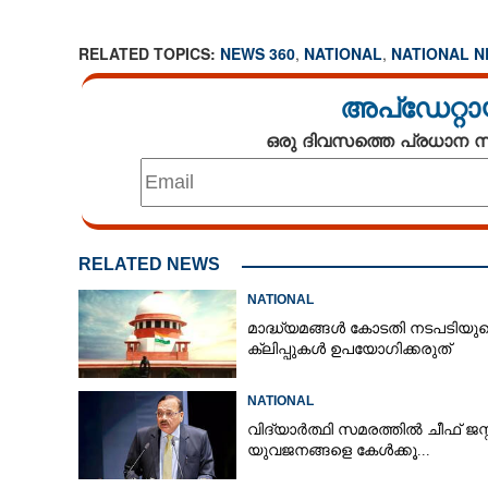
RELATED TOPICS:
NEWS 360
,
NATIONAL
,
NATIONAL 
അപ്ഡേറ്റാ
ഒരു ദിവസത്തെ പ്രധാന
RELATED NEWS
NATIONAL
മാദ്ധ്യമങ്ങൾ കോടതി നടപടിയു
ക്ലിപ്പുകൾ ഉപയോഗിക്കരുത്
NATIONAL
മുഖ്യമന്ത്രിയെ 
വൈകുന്നതിന് 
വിദ്യാർത്ഥി സമരത്തിൽ ചീഫ് ജസ്റ്
യുവജനങ്ങളെ കേൾക്കൂ...
ചർച്ചയിൽ രാഹുൽ ഗാന്ധി പറഞ്ഞത്
ഒറ്റക്കാര്യം