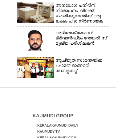
സമുദ്ര പാതകൾ
അനലോഗ് പനീറിന്
അടയ്ക്കും
നിരോധനം, വിലക്ക്
ലംഘിക്കുന്നവർക്ക് ഒരു
ലക്ഷം പിഴ; നിർണായക
തീരുമാനമെടുത്ത്
മഹാരാഷ്ട്ര
അഭിഷേക് മോഹൻ
ട്രിവാൻഡ്രം റോയൽ സ്
മുഖ്യ പരിശീലകൻ
ആച്യുത സാമന്തയ്ക്ക്
75-ാമത് ഓണററി
ഡോക്ടറേറ്റ്
KAUMUDI GROUP
KERALAKAUMUDI DAILY
KAUMUDY TV
KERALAKAUMUDI.COM