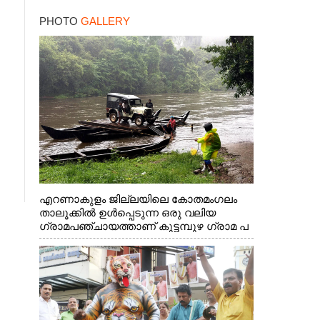
PHOTO
GALLERY
എറണാകുളം ജില്ലയിലെ കോതമംഗലം
താലൂക്കിൽ ഉൾപ്പെടുന്ന ഒരു വലിയ
ഗ്രാമപഞ്ചായത്താണ് കുട്ടമ്പുഴ ഗ്രാമ പ
ഞ്ചായത്ത്. ആദിവാസി ഊരുകളായ
വെള്ളാരംകുത്ത്, കത്തിപ്പാറ, ഉറിയംപെട്ടി,
തേക്കല്ല്, വെട്ടിക്കല്ല്, മഞ്ചപ്പാറ എന്നീ
ആറു സ്ഥലങ്ങളിലേക്കുള്ള പ്രധാന
സഞ്ചാര മാർഗമാണ് ഈ കാണുന്ന
കടത്ത് വള്ളം