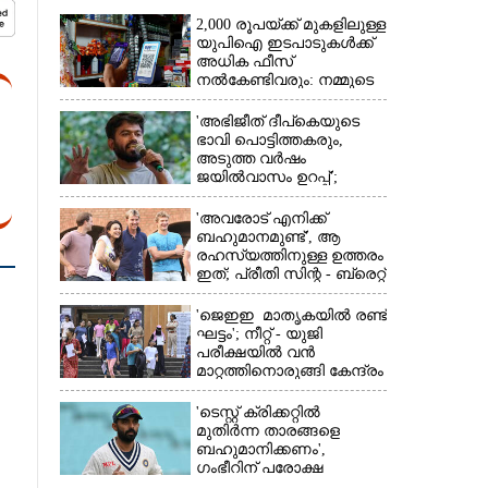
2,000 രൂപയ്ക്ക് മുകളിലുള്ള
യുപിഐ ഇടപാടുകൾക്ക്
അധിക ഫീസ്
നൽകേണ്ടിവരും: നമ്മുടെ
പോക്കറ്റ് കീറുമോ?
'അഭിജീത് ദീപ്‌കെയുടെ
ഭാവി പൊട്ടിത്തകരും,
അടുത്ത വർഷം
ജയിൽവാസം ഉറപ്പ്';
×
ഞെട്ടിക്കുന്ന
പ്രവചനവുമായി
'അവരോട് എനിക്ക്
ജ്യോതിഷി
ബഹുമാനമുണ്ട്',​ ആ
രഹസ്യത്തിനുള്ള ഉത്തരം
ഇത്; പ്രീതി സിന്റ - ബ്രെറ്റ്
ലീ പ്രണയകഥയ്ക്ക്
ഒടുവിൽ മറുപടി
'ജെഇഇ മാതൃകയിൽ രണ്ട്
ഘട്ടം'; നീറ്റ് - യുജി
പരീക്ഷയിൽ വൻ
മാറ്റത്തിനൊരുങ്ങി കേന്ദ്രം
'ടെസ്റ്റ് ക്രിക്കറ്റിൽ
മുതിർന്ന താരങ്ങളെ
ബഹുമാനിക്കണം',
ഗംഭീറിന് പരോക്ഷ
മുന്നറിയിപ്പുമായി രഹാനെ