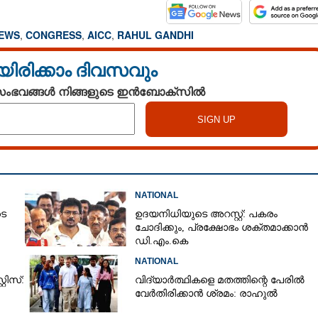
NEWS
,
CONGRESS
,
AICC
,
RAHUL GANDHI
യിരിക്കാം ദിവസവും
 സംഭവങ്ങൾ നിങ്ങളുടെ ഇൻബോക്സിൽ
Share this link
NATIONAL
ടെ
ഉദയനിധിയുടെ അറസ്റ്റ്: പകരം
ചോദിക്കും,​ പ്രക്ഷോഭം ശക്തമാക്കാൻ
ഡി.എം.കെ
NATIONAL
തീരുമാനിക്കുന്നത്
Copy Link
പിന്നിൽ ആ കാരണം,​
റിസ്:
വിദ്യാർത്ഥികളെ മതത്തിന്റെ പേരിൽ
വേർതിരിക്കാൻ ശ്രമം: രാഹുൽ