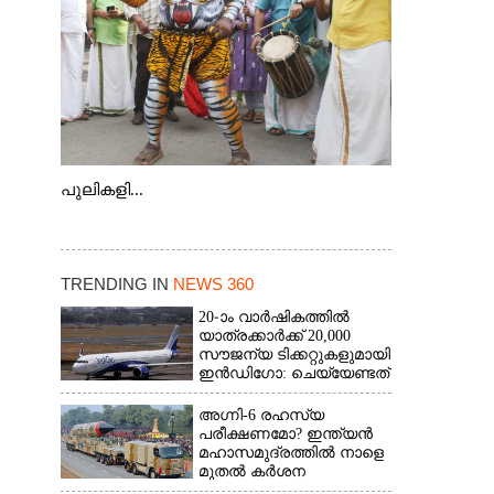
പുലികളി...
TRENDING IN
NEWS 360
20-ാം വാർഷികത്തിൽ
യാത്രക്കാർക്ക് 20,000
സൗജന്യ ടിക്കറ്റുകളുമായി
ഇൻഡിഗോ: ചെയ്യേണ്ടത്
ഇത്രമാത്രം
അഗ്നി-6 രഹസ്യ
പരീക്ഷണമോ? ഇന്ത്യൻ
മഹാസമുദ്രത്തിൽ നാളെ
മുതൽ കർശന
നിയന്ത്രണം,വ്യോമ-