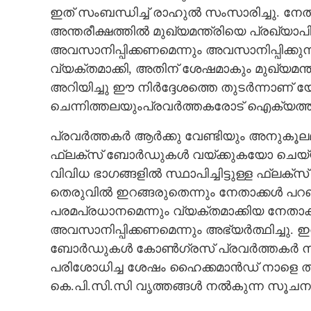
ഇത് സംബന്ധിച്ച് രാഹുൽ സംസാരിച്ചു. നേത
അന്തരീക്ഷത്തിൽ മുഖ്യമന്ത്രിയെ പ്രഖ്യാപി
അവസാനിപ്പിക്കണമെന്നും അവസാനിപ്പിക്കുന്
വ്യക്തമാക്കി,​ അതിന് ശേഷമാകും മുഖ്യമന്
അറിയിച്ചു ഈ നിർദ്ദേശത്തെ തുടർന്നാണ
ചെന്നിത്തലയുംപ്രവർത്തകരോട് ഐക്യത്ത
പ്രവർത്തകർ ആർക്കു വേണ്ടിയും അനുക
ഫ്ലക്സ് ബോർഡുകൾ വയ്ക്കുകയോ ചെയ്യരുത
വിവിധ ഭാഗങ്ങളിൽ സ്ഥാപിച്ചിട്ടുള്ള ഫ്ലക്
തെരുവിൽ ഇറങ്ങരുതെന്നും നേതാക്കൾ പറഞ്
പരമപ്രധാനമെന്നും വ്യക്തമാക്കിയ നേതാ
അവസാനിപ്പിക്കണമെന്നും അഭ്യർത്ഥിച്ചു. ഇത
ബോർഡുകൾ കോൺഗ്രസ് പ്രവർത്തകർ നീക്കം
പരിശോധിച്ച ശേഷം ഹൈക്കമാൻഡ് നാളെ തന്ന
കെ.പി.സി.സി വൃത്തങ്ങൾ നൽകുന്ന സൂചന