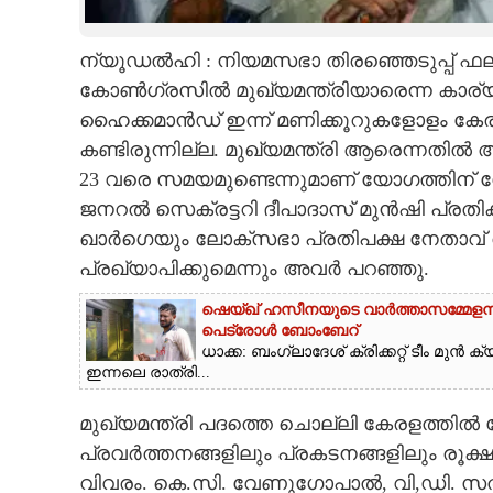
CARTOONS
ന്യൂഡൽഹി : നിയമസഭാ തിരഞ്ഞെടുപ്പ് ഫലം 
കോൺഗ്രസിൽ മുഖ്യമന്ത്രിയാരെന്ന കാര്
LITERATURE
ഹൈക്കമാൻഡ് ഇന്ന് മണിക്കൂറുകളോളം കേര
കണ്ടിരുന്നില്ല. മുഖ്യമന്ത്രി ആരെന്നതിൽ
ZOOM
23 വരെ സമയമുണ്ടെന്നുമാണ് യോഗത്തിന്
ജനറൽ സെക്രട്ടറി ദീപാദാസ് മുൻഷി പ്രതി
CONTACT US
ഖാർഗെയും ലോക്‌സഭാ പ്രതിപക്ഷ നേതാവ് ര
പ്രഖ്യാപിക്കുമെന്നും അവർ പറഞ്ഞു.
ഷെയ്ഖ് ഹസീനയുടെ വാർത്താസമ്മേളനത്തി
പെട്രോൾ ബോംബേറ്
ധാക്ക: ബംഗ്ലാദേശ് ക്രിക്കറ്റ് ടീം മ
ഇന്നലെ രാത്രി...
മുഖ്യമന്ത്രി പദത്തെ ചൊല്ലി കേരളത്തി
പ്രവർ‌ത്തനങ്ങളിലും പ്രകടനങ്ങളിലും രൂക
വിവരം. കെ.സി. വേണുഗോപാൽ,​ വി,​ഡി. സതീ