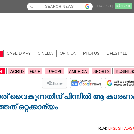
ENGLISH |
KĀZHCHA
CASE DIARY
CINEMA
OPINION
PHOTOS
LIFESTYLE
AL
WORLD
GULF
EUROPE
AMERICA
SPORTS
BUSINES
Share
ന്നത് വൈകുന്നതിന് പിന്നിൽ ആ കാരണം,
ത് ഒറ്റക്കാര്യം
READ
ENGLISH VERS