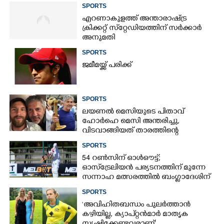
SPORTS
എറണാകുളത്ത് അന്താരാഷ്ട്ര
ക്രിക്കറ്റ് സ്‌റ്റേഡിയത്തിന് സർക്കാർ
അനുമതി
SPORTS
ജമീമയ്ക്ക് പരിക്ക്
SPORTS
ലയണൽ മെസിയുടെ പിതാവ്
ഹോർഹെ മെസി അന്തരിച്ചു,​
വിടവാങ്ങിയത് താരത്തിന്റെ
ഇതിഹാസ തുല്യമായ കരിയറിലെ
SPORTS
ശക്തികേന്ദ്രം
54 റൺസിന് ഓൾഔട്ട്;
ഓസ്‌ട്രേലിയൻ പര്യടനത്തിന് മുന്നേ
സന്നാഹ മത്സരത്തിൽ ബംഗ്ലാദേശിന്
തിരിച്ചടി, രണ്ടക്കം കടന്നത്
SPORTS
ഒരേയൊരു താരം
‘അവിഹിതബന്ധം പുലർത്താൻ
കഴിയില്ല,​ ക്യാപ്റ്റൻമാർ മാതൃക