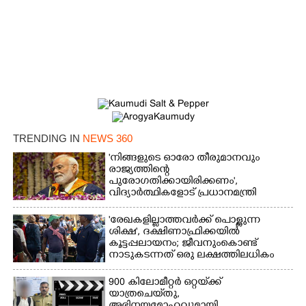
×
Share this link
Copy Link
TRENDING IN
NEWS 360
'നിങ്ങളുടെ ഓരോ തീരുമാനവും
രാജ്യത്തിന്റെ
പുരോഗതിക്കായിരിക്കണം',​
വിദ്യാർത്ഥികളോട് പ്രധാനമന്ത്രി
'രേഖകളില്ലാത്തവർക്ക് പൊള്ളുന്ന
ശിക്ഷ', ദക്ഷിണാഫ്രിക്കയിൽ
കൂട്ടപ്പലായനം; ജീവനുംകൊണ്ട്
നാടുകടന്നത് ഒരു ലക്ഷത്തിലധികം
പേർ
900 കിലോമീറ്റർ ഒറ്റയ്‌ക്ക്
യാത്രചെ‌യ്‌തു,​