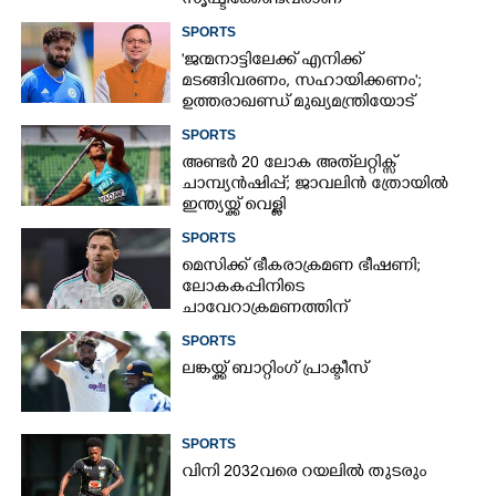
സൃഷ്ടിക്കേണ്ടവരാണ്'
വിമർശനവുമായി ക്രിക്കറ്റ്
SPORTS
താരത്തിന്റെ ഭാര്യ
'ജന്മനാട്ടിലേക്ക് എനിക്ക്
മടങ്ങിവരണം, സഹായിക്കണം';
ഉത്തരാഖണ്ഡ് മുഖ്യമന്ത്രിയോട്
അപേക്ഷയുമായി ഋഷഭ് പന്ത്
SPORTS
അണ്ടർ 20 ലോക അത്‌ലറ്റിക്സ്
ചാമ്പ്യൻഷിപ്പ്; ജാവലിൻ ത്രോയിൽ
ഇന്ത്യയ്ക്ക് വെള്ളി
SPORTS
മെസിക്ക് ഭീകരാക്രമണ ഭീഷണി;
ലോകകപ്പിനിടെ
ചാവേറാക്രമണത്തിന്
പദ്ധതിയിട്ടിരുന്നതായി റിപ്പോർട്ട്
SPORTS
ലങ്കയ്ക്ക് ബാറ്റിംഗ് പ്രാക്ടീസ്
SPORTS
വിനി 2032വരെ റയലിൽ തുടരും