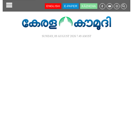
SECTIONS
ENGLISH
E-PAPER
KĀZHCHA
HOME
LATEST
SUNDAY, 09 AUGUST 2026 7.49 AM IST
AUDIO
NOTIFIED NEWS
POLL
KERALA
LOCAL
NEWS 360
CASE DIARY