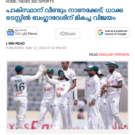
HOME /
NEWS 360 /
SPORTS
CINEMA
പാകിസ്ഥാന് വീണ്ടും നാണക്കേട്; ധാക്ക
ടെസ്റ്റില്‍ ബംഗ്ലാദേശിന് മികച്ച വിജയം
OPINION
Share
PHOTOS
1 MIN READ
PUBLISHED: MAY 12, 2026 07:02 PM IST
READ
ENGLISH VERSION
LIFESTYLE
SPIRITUAL
INFO+
ART
ASTRO