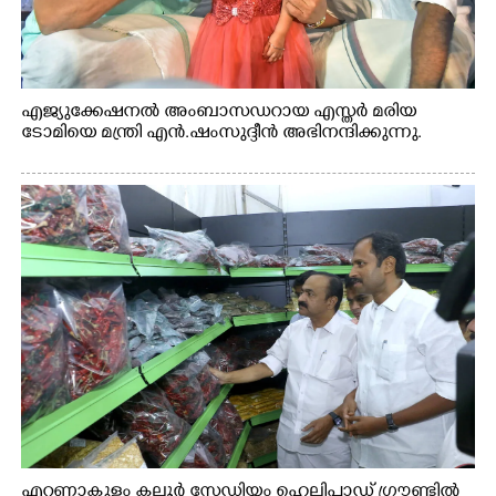
എജ്യുക്കേഷനൽ അംബാസഡറായ എസ്തർ മരിയ
ടോമിയെ മന്ത്രി എൻ.ഷംസുദ്ദീൻ അഭിനന്ദിക്കുന്നു.
എറണാകുളം കലൂർ സ്റ്റേഡിയം ഹെലിപാഡ് ഗ്രൗണ്ടിൽ