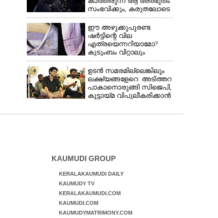
കാത്തിരുന്ന ആ അത്ഭുതം
സംഭവിക്കും, കരുതലോടെ
വിദഗ്ധർ
ഈ അഴുക്കുപുരണ്ട
ഷർട്ടിന്റെ വില
എത്രയെന്നറിയാമോ?
കുടുംബം വിറ്റാലും
വാങ്ങാനാകില്ല
ഉടൻ സമരമില്ലെങ്കിലും
ലക്ഷ്യങ്ങളേറെ: അടിത്തറ
പാകാനൊരുങ്ങി സിജെപി,​
കൂട്ടായ്മ വിപുലീകരിക്കാൻ
ക്യാമ്പയിൻ
KAUMUDI GROUP
KERALAKAUMUDI DAILY
KAUMUDY TV
KERALAKAUMUDI.COM
KAUMUDI.COM
KAUMUDYMATRIMONY.COM