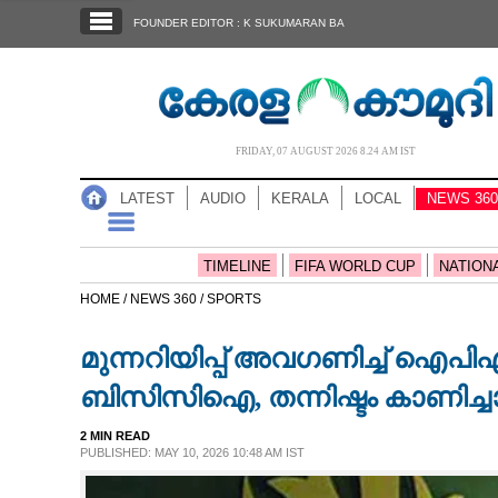
SECTIONS
FOUNDER EDITOR : K SUKUMARAN BA
HOME
LATEST
AUDIO
FRIDAY, 07 AUGUST 2026 8.24 AM IST
NOTIFIED NEWS
LATEST
AUDIO
KERALA
LOCAL
NEWS 360
POLL
KERALA
TIMELINE
FIFA WORLD CUP
NATION
HOME /
NEWS 360 /
SPORTS
LOCAL
മുന്നറിയിപ്പ് അവഗണിച്ച് ഐപി
NEWS 360
ബിസിസിഐ, തന്നിഷ്ടം കാണിച്ചാ
2 MIN READ
CASE DIARY
PUBLISHED: MAY 10, 2026 10:48 AM IST