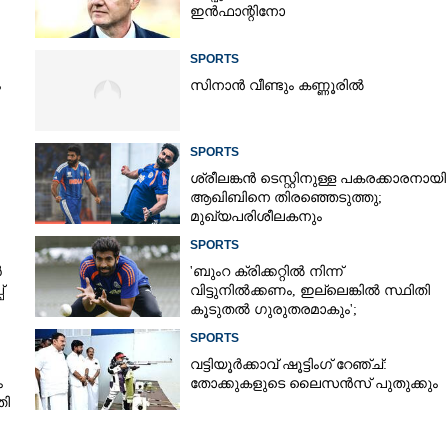
ഇൻഫാന്റിനോ
SPORTS
ം
സിനാൻ വീണ്ടും കണ്ണൂരിൽ
SPORTS
ശ്രീലങ്കൻ ടെസ്റ്റിനുള്ള പകരക്കാരനായി
ആഖിബിനെ തിരഞ്ഞെടുത്തു;
മുഖ്യപരിശീലകനും
സെലക്‌ടർക്കുമെതിരെ വിമർശനം
SPORTS
ർ
'ബുംറ ക്രിക്കറ്റിൽ നിന്ന്
്
വിട്ടുനിൽക്കണം, ഇല്ലെങ്കിൽ സ്ഥിതി
കൂടുതൽ ഗുരുതരമാകും';
മുന്നറിയിപ്പുമായി മുൻ താരം
SPORTS
വട്ടിയൂർക്കാവ് ഷൂട്ടിംഗ് റേഞ്ച്:
ം
തോക്കുകളുടെ ലൈസൻസ് പുതുക്കും
തി