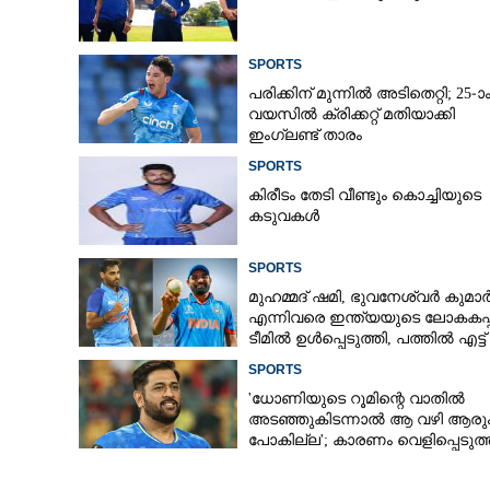
SPORTS
പരിക്കിന് മുന്നിൽ അടിതെറ്റി; 25-ാ
വയസിൽ ക്രിക്കറ്റ് മതിയാക്കി
ഇംഗ്ലണ്ട് താരം
SPORTS
കിരീ‌ടം തേടി വീണ്ടും കൊച്ചിയുടെ
കടുവകൾ
SPORTS
മുഹമ്മദ് ഷമി, ഭുവനേശ്വർ കുമാ
എന്നിവരെ ഇന്ത്യയുടെ ലോകകപ്പ
ടീമിൽ ഉൾപ്പെടുത്തി,​ പത്തിൽ എട്ട്
റേറ്റിംഗ് നൽകി മുൻ താരം
SPORTS
'ധോണിയുടെ റൂമിന്റെ വാതിൽ
അടഞ്ഞുകിടന്നാൽ ആ വഴി ആരു
പോകില്ല'; കാരണം വെളിപ്പെടുത്
മുൻ താരം