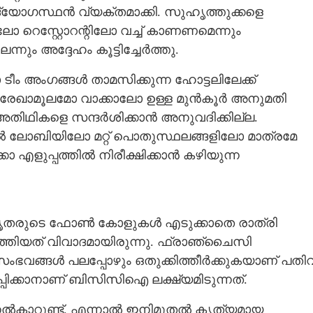
്യോഗസ്ഥൻ വ്യക്തമാക്കി. സുഹൃത്തുക്കളെ
റെസ്റ്റോറന്റിലോ വച്ച് കാണണമെന്നും
ന്നും അദ്ദേഹം കൂട്ടിച്ചേർത്തു.
 അംഗങ്ങൾ താമസിക്കുന്ന ഹോട്ടലിലേക്ക്
ന് രേഖാമൂലമോ വാക്കാലോ ഉള്ള മുൻകൂർ അനുമതി
ം അതിഥികളെ സന്ദർശിക്കാൻ അനുവദിക്കില്ല.
ൽ ലോബിയിലോ മറ്റ് പൊതുസ്ഥലങ്ങളിലോ മാത്രമേ
ോ എളുപ്പത്തിൽ നിരീക്ഷിക്കാൻ കഴിയുന്ന
ികൃതരുടെ ഫോൺ കോളുകൾ എടുക്കാതെ രാത്രി
ത്തിയത് വിവാദമായിരുന്നു. ഫ്രാഞ്ചൈസി
ംഭവങ്ങൾ പലപ്പോഴും ഒതുക്കിത്തീർക്കുകയാണ് പതിവ
്കാനാണ് ബിസിസിഐ ലക്ഷ്യമിടുന്നത്.
ൽകാറുണ്ട്. എന്നാൽ ഇനിമുതൽ കൃത്യമായ