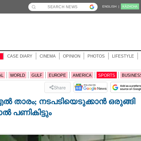
ENGLISH |
KĀZHCHA
CASE DIARY
CINEMA
OPINION
PHOTOS
LIFESTYLE
AL
WORLD
GULF
EUROPE
AMERICA
SPORTS
BUSINES
Share
എൽ താരം; നടപടിയെടുക്കാൻ ഒരുങ്ങി
ൽ പണികിട്ടും