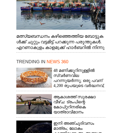
മത്സ്യബന്ധനം കഴിഞ്ഞെത്തിയ ബോട്ടുക
ൾക്ക് ചുറ്റും വട്ടമിട്ട് പറക്കുന്ന പരുന്തുകൾ.
എറണാകുളം കാളമുക്ക് ഹാർബറിൽ നിന്നു
ള്ള കാഴ്ച
TRENDING IN
NEWS 360
48 മണിക്കൂറിനുള്ളിൽ
സ്വർണവില
പറന്നുയർന്നു; ഒരു പവന്
4,200 രൂപയുടെ വർദ്ധനവ്,
വിവാഹ സീസണിൽ
കനത്ത തിരിച്ചടി
ആകാശത്ത് സുരക്ഷാ
വീഴ്‌ച: ട്രംപിന്റെ
കോ‌പ്‌റ്ററിനരികെ
യാത്രാവിമാനം
ഇനി അഞ്ചുദിവസം
മാത്രം; ലോകം