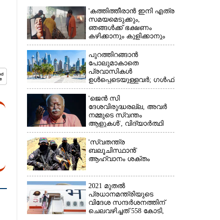
'കത്തിത്തീരാൻ ഇനി എത്ര
സമയമെടുക്കും,
ഞങ്ങൾക്ക് ഭക്ഷണം
കഴിക്കാനും കുളിക്കാനും
ഉള്ളതാണ്': അച്ഛന്റെ
സംസ്കാരചടങ്ങിനിടെ
പുറത്തിറങ്ങാൻ
മക്കൾ
പോലുമാകാതെ
പ്രവാസികൾ
×
ഉൾപ്പെടെയുള്ളവർ; ഗൾഫ്
രാജ്യത്ത് സ്ഥിതി രൂക്ഷം
'ജെൻ സി
ദേശവിരുദ്ധരല്ല, അവർ
നമ്മുടെ സ്വന്തം
ആളുകൾ', വിദ്യാർത്ഥി
പ്രക്ഷോഭത്തെ പിന്തുണച്ച്
ആർഎസ്‌എസ് മേധാവി
'സ്വതന്ത്ര
ബലൂചിസ്ഥാൻ'
ആഹ്വാനം ശക്തം
2021 മുതൽ
പ്രധാനമന്ത്രിയുടെ
വിദേശ സന്ദർശനത്തിന്
ചെലവഴിച്ചത് 558 കോടി,
രാജ്യത്തെത്തിയത് 381.8