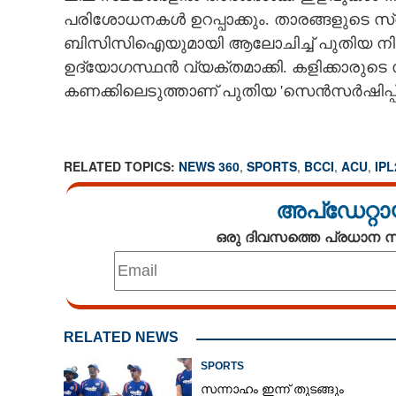
പരിശോധനകൾ ഉറപ്പാക്കും. താരങ്ങളുടെ സ്
ബിസിസിഐയുമായി ആലോചിച്ച് പുതിയ നിയമ
ഉദ്യോഗസ്ഥൻ വ്യക്തമാക്കി. കളിക്കാരു
കണക്കിലെടുത്താണ് പുതിയ 'സെൻസർഷിപ്പ്
RELATED TOPICS:
NEWS 360
,
SPORTS
,
BCCI
,
ACU
,
IPL
അപ്ഡേറ്റാ
ഒരു ദിവസത്തെ പ്രധാന
മുന്നറിയിപ്പ് അ
നടപടിയെടുക്കാൻ ഒരു
RELATED NEWS
തന്നിഷ്ടം കാണിച
SPORTS
സന്നാഹം ഇന്ന് തുടങ്ങും