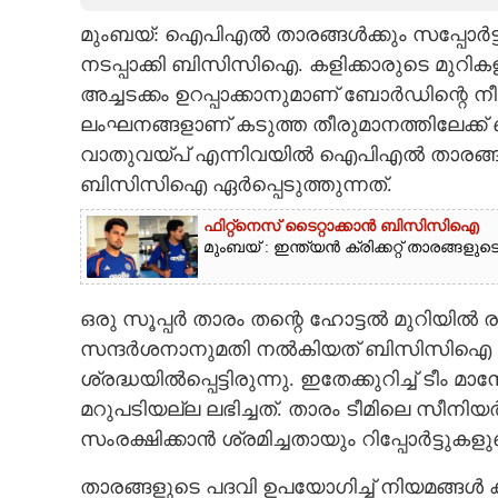
മുംബയ്: ഐപിഎൽ താരങ്ങൾക്കും സപ്പോർട്ട് സ
CARTOONS
നടപ്പാക്കി ബിസിസിഐ. കളിക്കാരുടെ മുറ
അച്ചടക്കം ഉറപ്പാക്കാനുമാണ് ബോർഡിന്റെ നീ
LITERATURE
ലംഘനങ്ങളാണ് കടുത്ത തീരുമാനത്തിലേക്ക്
വാതുവയ്പ് എന്നിവയിൽ ഐപിഎൽ താരങ്ങൾ
ZOOM
ബിസിസിഐ ഏർപ്പെടുത്തുന്നത്.
ഫിറ്റ്നെസ് ടൈറ്റാക്കാൻ ബിസിസിഐ
CONTACT US
മുംബയ് : ഇന്ത്യൻ ക്രിക്കറ്റ് താരങ്ങള
ഒരു സൂപ്പർ താരം തന്റെ ഹോട്ടൽ മുറിയിൽ 
സന്ദർശനാനുമതി നൽകിയത് ബിസിസിഐ അഴി
ശ്രദ്ധയിൽപ്പെട്ടിരുന്നു. ഇതേക്കുറിച്ച് ടീ
മറുപടിയല്ല ലഭിച്ചത്. താരം ടീമിലെ സീന
സംരക്ഷിക്കാൻ ശ്രമിച്ചതായും റിപ്പോർട്ടുകളുണ്
താരങ്ങളുടെ പദവി ഉപയോഗിച്ച് നിയമങ്ങൾ 