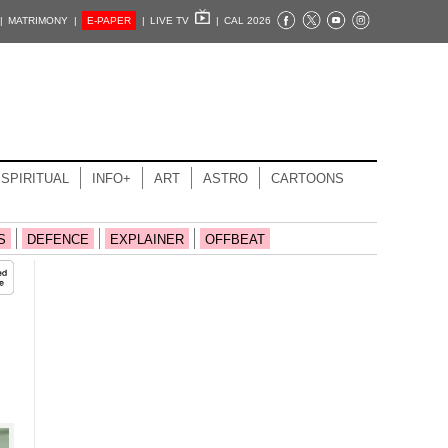
|
MATRIMONY |
E-PAPER
|
LIVE TV
|
CAL 2026
SPIRITUAL
INFO+
ART
ASTRO
CARTOONS
S
DEFENCE
EXPLAINER
OFFBEAT