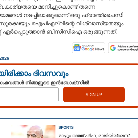
വകാര്യതയെ മാനിച്ചുകൊണ്ട് തന്നെ
ങ്ങൾ നടപ്പിലാക്കുമെന്ന് ഒരു ഫ്രാഞ്ചൈസി
ടെ സുരക്ഷയും ഐപിഎല്ലിന്റെ വിശ്വാസ്യതയും
' ഏർപ്പെടുത്താൻ ബിസിസിഐ ഒരുങ്ങുന്നത്.
2026
Share this link
യിരിക്കാം ദിവസവും
 സംഭവങ്ങൾ നിങ്ങളുടെ ഇൻബോക്സിൽ
Copy Link
വഗണിച്ച് ഐപിഎൽ താരം;
ങ്ങി ബിസിസിഐ,
്ചാൽ പണികിട്ടും
SPORTS
മാപ്പുപറഞ്ഞ് ഫിഫ, രാജിയില്ലെന്ന്