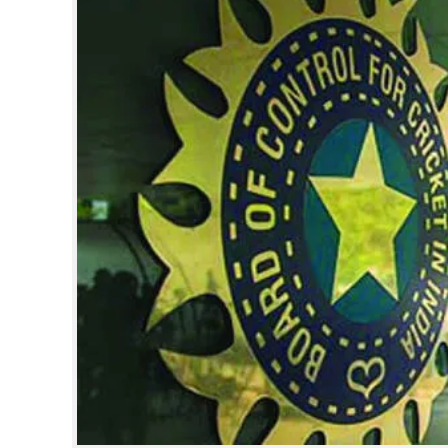
CINEMA
OPINION
PHOTOS
LIFESTYLE
SPIRITUAL
INFO+
ART
ASTRO