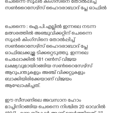
ചെന്നൈ സൂപ്പർ കിംഗ്സിനെ തോൽപ്പിച്ച്
സൺറൈസേഴ്സ് ഹൈദരാബാദ് പ്ളേ ഓഫിൽ
CARTOONS
LITERATURE
ചെന്നൈ : ഐ.പി.എല്ലിൽ ഇന്നലെ നടന്ന
മത്സരത്തിൽ അഞ്ചുവിക്കറ്റിന് ചെന്നൈ
ZOOM
സൂപ്പർ കിംഗ്സിനെ തോൽപ്പിച്ച്
സൺറൈസേഴ്സ് ഹൈദരാബാദ് പ്ളേ
ഓഫിലേക്കുള്ള ടിക്കറ്റെടുത്തു. ഇന്നലെ
CONTACT US
ചെപ്പോക്കിൽ 181 റൺസ് വിജയ
ലക്ഷ്യവുമായിറങ്ങിയ സൺറൈസേഴ്സ്
ആറുപന്തുകളും അഞ്ച് വിക്കറ്റുകളും
ബാക്കിയിരിക്കേയാണ് വിജയം
ആഘോഷിച്ചത്.
ഈ സീസണിലെ അവസാന ഹോം
മാച്ചിനിറങ്ങിയ ചെന്നൈ നിശ്ചിത 20 ഓവറിൽ