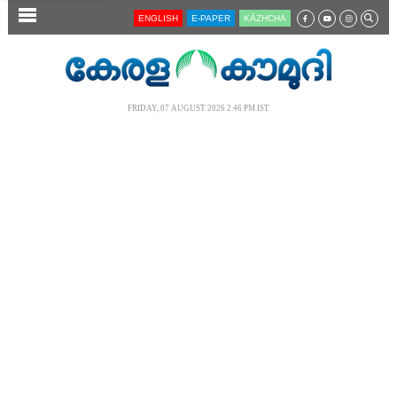
SECTIONS
ENGLISH
E-PAPER
KĀZHCHA
HOME
LATEST
FRIDAY, 07 AUGUST 2026 2.46 PM IST
AUDIO
NOTIFIED NEWS
POLL
KERALA
LOCAL
NEWS 360
CASE DIARY