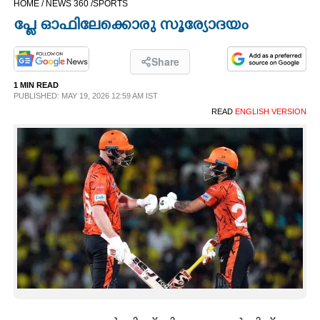
HOME /
NEWS 360 /
SPORTS
CINEMA
പ്ളേ ഓഫിലേക്കൊരു സൂര്യോദയം
OPINION
Share
1 MIN READ
PHOTOS
PUBLISHED: MAY 19, 2026 12:59 AM IST
READ
ENGLISH VERSION
LIFESTYLE
SPIRITUAL
INFO+
ART
ASTRO