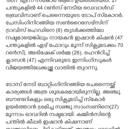
180/7 എന്ന സ്കോർ ആണ് ഉയർത്തിയത്. 27
പന്തുകളിൽ 44 റൺസ് നേടിയ ഡെവാൾഡ്
ബ്രെവിസാണ് ചെന്നൈയുടെ ടോപ് സ്കോറർ.
ചേസിംഗിനിറങ്ങിയ സൺറൈസേഴ്സിന്
ട്രാവിസ് ഹെഡിനെ (6) തുടർക്കത്തിലേ
നഷ്ടമായെങ്കിലും നായകൻ ഇഷാൻ കിഷൻ (47
പന്തുകളിൽ ഏഴ് ഫോറും മൂന്ന് സിക്സുമടക്കം 70
റൺസ്), അഭിഷേക് ശർമ്മ (26), ഹെൻറിച്ച്
ക്ളാസൻ (47) എന്നിവരുടെ ഇന്നിംഗ്സുകൾ
വിജയത്തിലേക്കുള്ള വാതിൽ തുറന്നു.
ടോസ് നേടി ബാറ്റിംഗിനിറങ്ങിയ ചെന്നൈയ്ക്ക്
കാര്യങ്ങൾ അത്ര ശുഭകരമായിരുന്നില്ല. അഞ്ചു
ബൗണ്ടറികളും ഒരു സിക്സുമടിച്ച് സ്കോർ
ഉയർത്താൻ ശ്രമിച്ച സഞ്ജു സാംസണിനെ(27)
മൂന്നാം ഓവറിൽ നഷ്ടമായി. കമ്മിൻസിന്റെ
പന്തിൽ കീപ്പർ ഇഷാൻ കിഷനാണ്