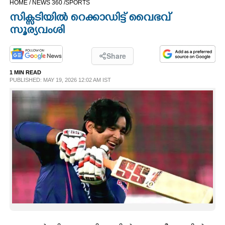
HOME /
NEWS 360 /
SPORTS
CINEMA
സിക്സടിയിൽ റെക്കാഡിട്ട് വൈഭവ്
സൂര്യവംശി
OPINION
Share
PHOTOS
1 MIN READ
PUBLISHED: MAY 19, 2026 12:02 AM IST
LIFESTYLE
SPIRITUAL
INFO+
ART
ASTRO