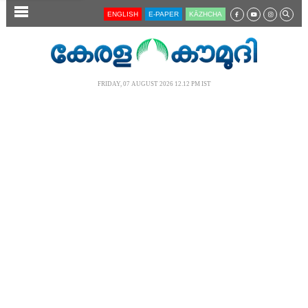
SECTIONS
ENGLISH
E-PAPER
KĀZHCHA
HOME
LATEST
FRIDAY, 07 AUGUST 2026 12.12 PM IST
AUDIO
NOTIFIED NEWS
POLL
KERALA
LOCAL
NEWS 360
CASE DIARY