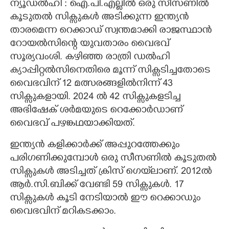
ന്യൂഡൽഹി : ഐ.പി.എല്ലിൽ ഒരു സീസണിൽ
കൂടുതൽ സിക്സുകൾ അടിക്കുന്ന ഇന്ത്യൻ
CARTOONS
താരമെന്ന റെക്കാഡ് സ്വന്തമാക്കി രാജസ്ഥാൻ
റോയൽസിന്റെ യുവതാരം വൈഭവ്
LITERATURE
സൂര്യവംശി. കഴിഞ്ഞ രാത്രി ഡൽഹി
ക്യാപ്പിറ്റൽസിനെതിരെ മൂന്ന് സിക്സടിച്ചതോടെ
ZOOM
വൈഭവിന് 12 മത്സരങ്ങളിൽനിന്ന് 43
സിക്സുകളായി. 2024 ൽ 42 സിക്സുകളടിച്ച
CONTACT US
അഭിഷേക് ശർമയുടെ റെക്കോർഡാണ്
വൈഭവ് പഴങ്കഥയാക്കിയത്.
ഇന്ത്യൻ കളിക്കാർക്ക് അപ്പുറത്തേക്കും
പരിഗണിക്കുമ്പോൾ ഒരു സീസണിൽ കൂടുതൽ
സിക്സുകൾ അടിച്ചത് ക്രിസ് ഗെയ്‌ലാണ്. 2012ൽ
ആർ.സി.ബിക്ക് വേണ്ടി 59 സിക്സുകൾ. 17
സിക്സുകൾ കൂടി നേടിയാൽ ഈ റെക്കാഡും
വൈഭവിന് മറികടക്കാം.