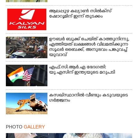
ആലപ്പുഴ കല്യാൺ സിൽക്‌സ്
ഷോറൂമിന് ഇന്ന് തുടക്കം
ഊബർ ബുക്ക് ചെയ്‌ത് കാത്തുനിന്നു,​
എത്തിയത് ലക്ഷങ്ങൾ വിലമതിക്കുന്ന
സൂപ്പർ ബൈക്ക്,​ അനുഭവം പങ്കുവച്ച്
യുവാവ്
എഫ്.സി.ആർ.എ ഭേദഗതി:
യു.എസിന് ഇന്ത്യയുടെ മറുപടി
കസഖ്‌സ്ഥാനിൽ വീണ്ടും കടുവയുടെ
ഗർജ്ജനം
PHOTO
GALLERY