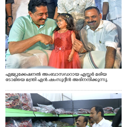
എജ്യുക്കേഷനൽ അംബാസഡറായ എസ്തർ മരിയ
ടോമിയെ മന്ത്രി എൻ.ഷംസുദ്ദീൻ അഭിനന്ദിക്കുന്നു.