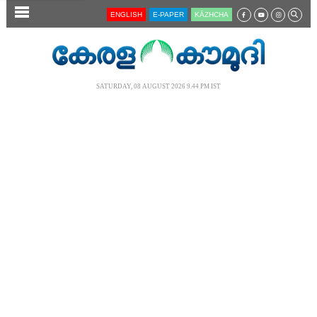
SECTIONS
ENGLISH
E-PAPER
KĀZHCHA
HOME
LATEST
SATURDAY, 08 AUGUST 2026 9.44 PM IST
AUDIO
NOTIFIED NEWS
POLL
KERALA
LOCAL
NEWS 360
CASE DIARY