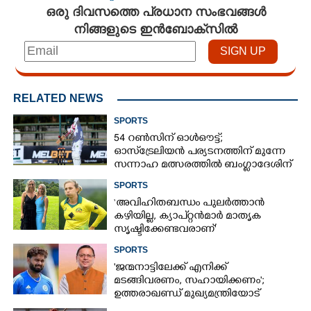
ഒരു ദിവസത്തെ പ്രധാന സംഭവങ്ങൾ
നിങ്ങളുടെ ഇൻബോക്സിൽ
RELATED NEWS
SPORTS
54 റൺസിന് ഓൾഔട്ട്;
ഓസ്‌ട്രേലിയൻ പര്യടനത്തിന് മുന്നേ
സന്നാഹ മത്സരത്തിൽ ബംഗ്ലാദേശിന്
തിരിച്ചടി, രണ്ടക്കം കടന്നത്
SPORTS
ഒരേയൊരു താരം
‘അവിഹിതബന്ധം പുലർത്താൻ
കഴിയില്ല,​ ക്യാപ്റ്റൻമാർ മാതൃക
സൃഷ്ടിക്കേണ്ടവരാണ്'
വിമർശനവുമായി ക്രിക്കറ്റ്
SPORTS
താരത്തിന്റെ ഭാര്യ
'ജന്മനാട്ടിലേക്ക് എനിക്ക്
മടങ്ങിവരണം, സഹായിക്കണം';
ഉത്തരാഖണ്ഡ് മുഖ്യമന്ത്രിയോട്
അപേക്ഷയുമായി ഋഷഭ് പന്ത്