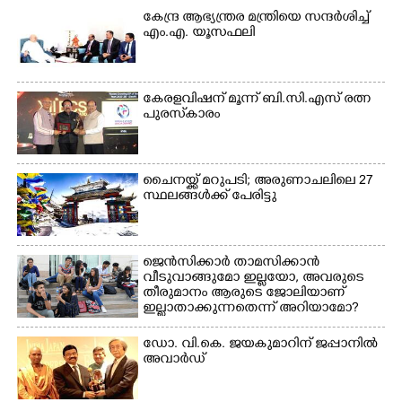
മീറ്റർ ഓട്ടം ഫൈനൽ
കേന്ദ്ര ആഭ്യന്ത്രര മന്ത്രിയെ സന്ദർശിച്ച്
മത്സരത്തിനിടെ സിന്തറ്റിക്
എം.എ. യൂസഫലി
ട്രാക്കിന് കുറുകെ ഓടുന്ന
നായകൾ.
കേരളവിഷന് മൂന്ന് ബി.സി.എസ് രത്ന
പുരസ്‌കാരം
ചൈനയ്ക്ക് മറുപടി; അരുണാചലിലെ 27
സ്ഥലങ്ങൾക്ക് പേരിട്ടു
ജെൻസിക്കാർ താമസിക്കാൻ
വീടുവാങ്ങുമോ ഇല്ലയോ, അവരുടെ
തീരുമാനം ആരുടെ ജോലിയാണ്
ഇല്ലാതാക്കുന്നതെന്ന് അറിയാമോ?
ഡോ. വി.കെ. ജയകുമാറിന് ജപ്പാനിൽ
അവാർഡ്