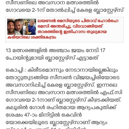
സീസണിലെ അവസാന മത്സരത്തിൽ
ഗോവയെ 2-1ന് തോൽപ്പിച്ച് കേരള ബ്ളാസ്റ്റേഴ്സ്
CARTOONS
ലയണൽ മെസിയുടെ പിതാവ് ഹോർഹെ
മെസി അന്തരിച്ചു,​ വിടവാങ്ങിയത്
LITERATURE
താരത്തിന്റെ ഇതിഹാസ തുല്യമായ
കരിയറിലെ ശക്തികേന്ദ്രം
ZOOM
13 മത്സരങ്ങളിൽ അഞ്ചാം ജയം നേടി 17
പോയിന്റുമായി ബ്ളാസ്റ്റേഴ്സ് എട്ടാമത്
CONTACT US
കൊച്ചി : കിരീടമൊന്നും നേടാനായില്ലെങ്കിലും
തോറ്റുതുടങ്ങിയ സീസൺ വിജയച്ചിരിയോടെ
അവസാനിപ്പിച്ച് കേരള ബ്ളാസ്റ്റേഴ്സ്. ഇന്നലെ
സീസണിലെ അവസാന മത്സരത്തിൽ എഫ്.സി
ഗോവയെ 2-1നാണ് ബ്ളാസ്റ്റേഴ്സ് കീഴടക്കിയത്.
കലൂരിൽ ഗോൾ രഹിതമായ ആദ്യപകുതിക്ക്
ശേഷം 47-ാം മിനിട്ടിൽ കെവിൻ
യോക്കെയിലൂടെ ബ്ളാസ്റ്റേഴ്സാണ് ആദ്യം