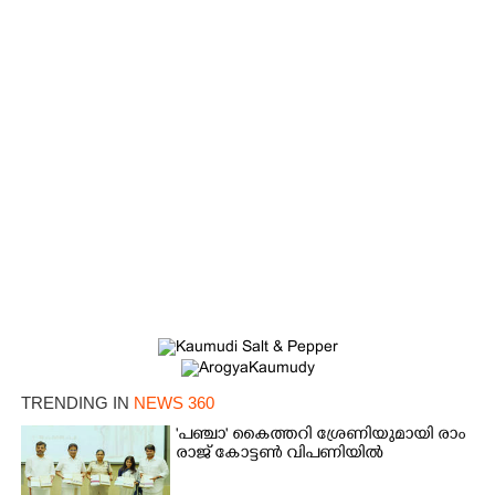
Copy Link
TRENDING IN
NEWS 360
'​പ​ഞ്ചാ​'​ ​കൈ​ത്ത​റി​ ​ശ്രേ​ണി​യു​മാ​യി​ ​രാം​
രാ​ജ് ​കോ​ട്ടൺ വിപണിയിൽ