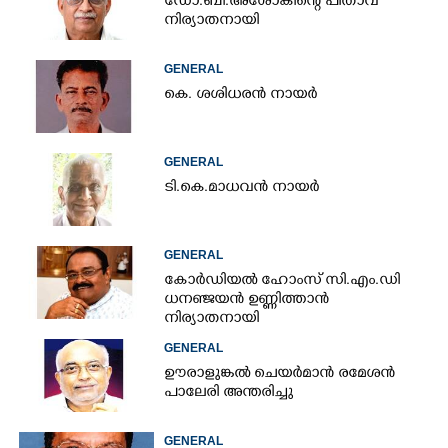
ഡോ.ബി.അശോകിന്റെ പിതാവ്
നിര്യാതനായി
GENERAL
കെ. ശശിധരൻ നായർ
GENERAL
ടി.കെ.മാധവൻ നായർ
GENERAL
കോർഡിയൽ ഹോംസ് സി.എം.ഡി
ധനഞ്ജയൻ ഉണ്ണിത്താൻ
നിര്യാതനായി
GENERAL
ഊരാളുങ്കൽ ചെയർമാൻ രമേശൻ
പാലേരി അന്തരിച്ചു
GENERAL