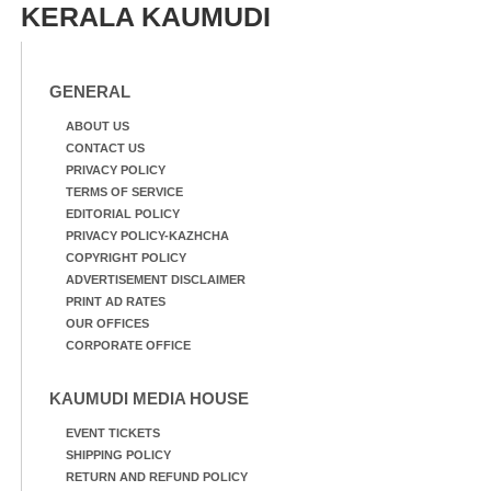
വിദ്യാഭവൻ സർദാർ
KERALA KAUMUDI
പട്ടേൽ സഭാഗൃഹത്തിൽ
എം. അക്ഷതയുടെ
നേതൃത്വത്തിൽ
അവതരിപ്പിച്ച ലയ നമൻ
GENERAL
കഥക് നൃത്തത്തിൽ നിന്ന്
ABOUT US
CONTACT US
PRIVACY POLICY
TERMS OF SERVICE
EDITORIAL POLICY
PRIVACY POLICY-KAZHCHA
COPYRIGHT POLICY
ADVERTISEMENT DISCLAIMER
PRINT AD RATES
OUR OFFICES
CORPORATE OFFICE
KAUMUDI MEDIA HOUSE
EVENT TICKETS
SHIPPING POLICY
RETURN AND REFUND POLICY