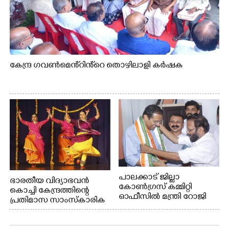
കേന്ദ്ര ഗവൺമെൻ്റിൻ്റെ തൊഴിലാളി കർഷക
പാലക്കാട് ജില്ലാ
ഭാരതീയ വിദ്യാഭവൻ
കോൺഗ്രസ് കമ്മിറ്റി
കൊച്ചി കേന്ദ്രത്തിന്റെ
ഓഫീസിൽ മന്ത്രി റോജി
പ്രതിമാസ സാംസ്കാരിക
എം ജോണിന്
പരിപാടിയുടെ ഭാഗമായി
ടി.ഡി റോഡിലെ ഭാരതീയ