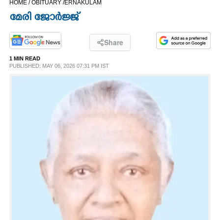
HOME /
OBITUARY /
ERNAKULAM
CINEMA
മേരി ജോർജ്ജ്
OPINION
Share
1 MIN READ
PHOTOS
PUBLISHED: MAY 06, 2026 07:31 PM IST
LIFESTYLE
SPIRITUAL
INFO+
ART
ASTRO