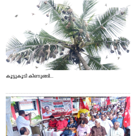
കൂട്ടുകൂടി കിണുങ്ങി...