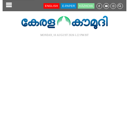
SECTIONS
ENGLISH
E-PAPER
KĀZHCHA
HOME
LATEST
MONDAY, 10 AUGUST 2026 5.22 PM IST
AUDIO
NOTIFIED NEWS
POLL
KERALA
LOCAL
NEWS 360
CASE DIARY