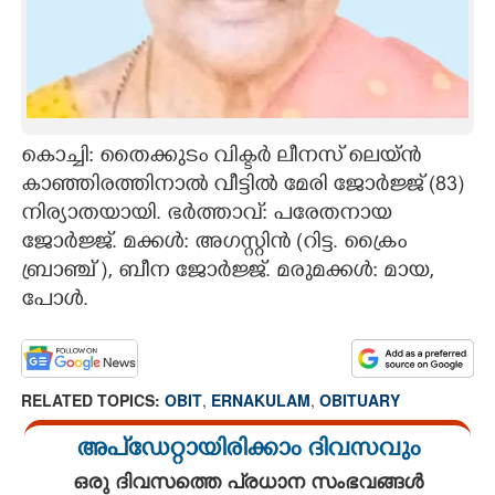
CARTOONS
LITERATURE
കൊച്ചി: തൈക്കുടം വിക്ടർ ലീനസ് ലെയ്ൻ
ZOOM
കാഞ്ഞിരത്തിനാൽ വീട്ടിൽ മേരി ജോർജ്ജ് (83)
നിര്യാതയായി. ഭർത്താവ്: പരേതനായ
CONTACT US
ജോർജ്ജ്. മക്കൾ: അഗസ്റ്റിൻ (റിട്ട. ക്രൈം
ബ്രാഞ്ച് ), ബീന ജോർജ്ജ്. മരുമക്കൾ: മായ,​
പോൾ.
RELATED TOPICS:
OBIT
,
ERNAKULAM
,
OBITUARY
അപ്ഡേറ്റായിരിക്കാം ദിവസവും
ഒരു ദിവസത്തെ പ്രധാന സംഭവങ്ങൾ