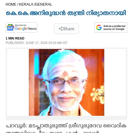
HOME /
KERALA /
GENERAL
CINEMA
കെ.കെ.അനിരുദ്ധൻ തന്ത്രി നിര്യാതനായി
OPINION
Share
1 MIN READ
PHOTOS
PUBLISHED: JUNE 17, 2026 03:03 AM IST
LIFESTYLE
SPIRITUAL
INFO+
ART
പറവൂർ: മടപ്ളാതുരുത്ത് ശ്രീഗുരുദേവ വൈദിക
ASTRO