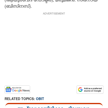
(ആയു‌‌ർവേദ ഡോക്ടർ)​, മരുമകൻ: സിനോയ്
(ബിസിനസ്).
ADVERTISEMENT
RELATED TOPICS:
OBIT