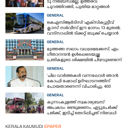
ടു നിർബന്ധമല്ല; ഉത്തരവ്
പുറത്തിറങ്ങി, പുതിയ മാറ്റങ്ങൾ
അറിയാം
GENERAL
കെഎസ്‌ആർടിസി 'എക്‌സിക്യൂട്ടീവ്
ക്ളാസ്' സർവീസ് ഈ മാസം 13 മുതൽ;
വാട്‌സാപ്പിൽ ടിക്കറ്റ് ബുക്ക് ചെയ്യാൻ
9447071021
GENERAL
മുത്തങ്ങ സലാം വധശ്രമക്കേസ്; എം
ഗീതാനന്ദൻ ഉൾപ്പെടെയുള്ള
പ്രതികളുടെ ശിക്ഷയിൽ പിഴവുണ്ടെന്ന്
ഹൈക്കോടതി
GENERAL
'ചില വാർത്തകൾ വന്നപ്പോൾ ഞാൻ
കോഫി ഷോപ്പ് ഉദ്ഘാടനത്തിന്
പോയതാണെന്ന് വിചാരിച്ചു, 400
കോടിയുടെ പ്രോജക്ടാണ് അത്'
GENERAL
കുന്നംകുളത്ത് സ്വകാര്യബസ്
അപകടം: രണ്ടുമരണം, എട്ടുപേർക്ക്
പരിക്ക്, ഇടിച്ച് തെറിപ്പിച്ചത് നിരവധി
വാഹനങ്ങളെ
KERALA KAUMUDI
EPAPER