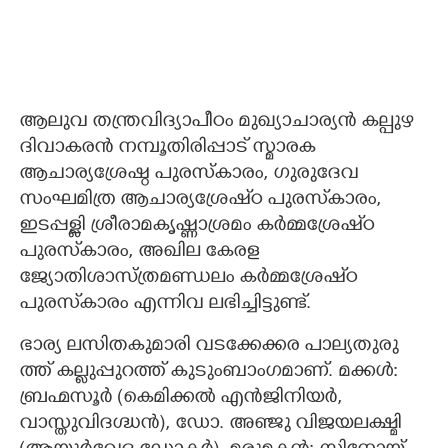
ആലുവ തന്ത്രവിദ്യാപീഠം മുഖ്യാചാര്യൻ കല്പുഴ
ദിവാകരൻ നമ്പൂതിരിപ്പാട് സ്മാരക
ആചാര്യശ്രേഷ്ഠ പുരസ്കാരം, ഗുരുദേവ
സംഘമിത്ര ആചാര്യശ്രേഷ്‌ഠ പുരസ്‌കാരം,
ഇടപ്പള്ളി ശ്രീരാമകൃഷ്ണ‌ാശ്രമം കർമ്മശ്രേഷ്‌ഠ
പുരസ്‌കാരം, അഖില കേരള
ജ്യോതിശാസ്ത്രമണ്ഡലം കർമ്മശ്രേഷ്‌ഠ
പുരസ്‌കാരം എന്നിവ ലഭിച്ചിട്ടുണ്ട്.
ഭാര്യ ​ല​സി​തകുമാരി വടക്കേക്കര പാ​ല്യ​തു​രു​
ത്ത് ​ക​ല്ലു​പ്പു​റ​ത്ത് കുടുംബാംഗമാണ്. മക്കൾ: ​
ബ്ര​ഹ്മ​സൂർ​ ​(കെമിക്കൽ എൻജിനിയർ,
വാസ്തുവിദഗ്ദ്ധൻ), ഡോ. അഞ്ജു വിജയലക്ഷ്മി​