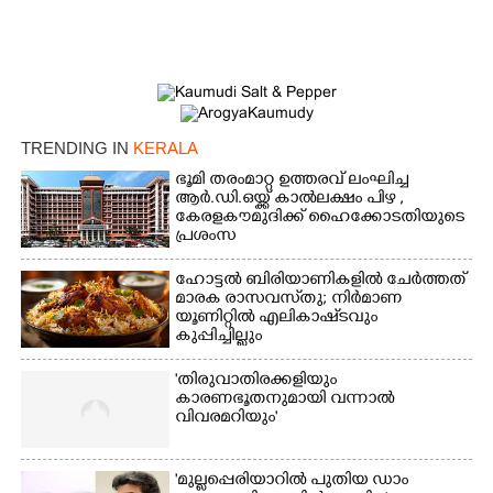
TRENDING IN
KERALA
ഭൂമി തരംമാറ്റ ഉത്തരവ് ലംഘിച്ച
ആർ.ഡി.ഒയ്ക്ക് കാൽലക്ഷം പിഴ ,​
കേരളകൗമുദിക്ക് ഹൈക്കോടതിയുടെ
പ്രശംസ
ഹോട്ടൽ ബിരിയാണികളിൽ ചേർത്തത്
മാരക രാസവസ്‌തു; നിർമാണ
യൂണിറ്റിൽ എലികാഷ്‌ടവും
കുപ്പിച്ചില്ലും
'തിരുവാതിരക്കളിയും
കാരണഭൂതനുമായി വന്നാൽ
വിവരമറിയും '
'മുല്ലപ്പെരിയാറിൽ പുതിയ ഡാം