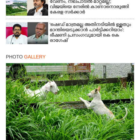
വേണം, നിലപാടിൽ മാറ്റമില്ല';
വിജയ്‌യെ നേരിൽ കാണാനൊരുങ്ങി
കേരള സർക്കാർ
'ഷെഡ് മാത്രമല്ല അതിനടിയിൽ ഉള്ളതും
മാന്തിയെടുക്കാൻ പാർട്ടിക്കറിയാം':
ഭീഷണി പ്രസംഗവുമായി കെ കെ
രാഗേഷ്
PHOTO
GALLERY