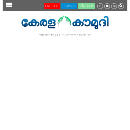
SECTIONS
ENGLISH
E-PAPER
KĀZHCHA
HOME
LATEST
THURSDAY, 06 AUGUST 2026 9.19 PM IST
AUDIO
NOTIFIED NEWS
POLL
KERALA
LOCAL
NEWS 360
CASE DIARY