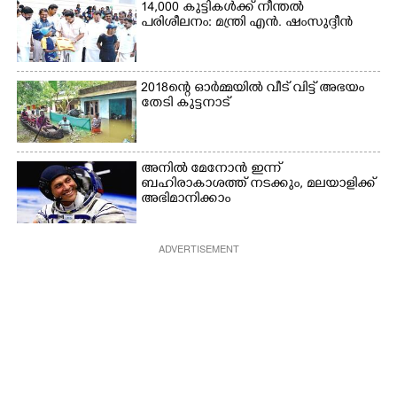
14,000 കുട്ടികൾക്ക് നീന്തൽ
പരിശീലനം: മന്ത്രി എൻ. ഷംസുദ്ദീൻ
2018ന്റെ ഓർമ്മയിൽ വീട് വിട്ട് അഭയം
തേടി കുട്ടനാട്
അനിൽ മേനോൻ ഇന്ന്
ബഹിരാകാശത്ത് നടക്കും, മലയാളിക്ക്
അഭിമാനിക്കാം
ADVERTISEMENT