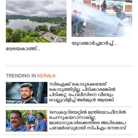
യുവമോർച്ചമാർച്ച്...
മഴയെകാത്ത്...
TRENDING IN
KERALA
'സിഐക്ക് കൊടുക്കേണ്ടത്
കൊടുത്തിട്ടില്ല; പിടിക്കാമെങ്കിൽ
പിടിക്കൂ'; പൊലീസിനെ വീണ്ടും
വെല്ലുവിളിച്ച് അർജുൻ ആയങ്കി
'സെക്രട്ടറിയേറ്റിൽ മന്ത്രിയോഫീസിൽ
ചെന്നുകയറാനാകില്ല',
മലബാറുകാർക്കെതിരെ അധിക്ഷേപ
പരാമർശവുമായി സിപിഎം നേതാവ്‌