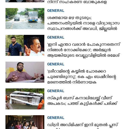
നിന്ന് സഹകരണ ബാങ്കുകളെ
ഒഴിവാക്കി
GENERAL
ശക്തമായ മഴ തുടരും;
പത്തനംതിട്ടയിൽ നാളെ വിദ്യാഭ്യാസ
സ്ഥാപനങ്ങൾക്ക് അവധി,​ ജില്ലയിൽ
ഇന്ന് റെ‌ഡും നാളെ ഓറഞ്ചും അലർട്ട്
GENERAL
'ഇനി എന്താ വരാൻ പോകുന്നതെന്ന്
നിങ്ങൾ നോക്കിക്കോ'; അർജുൻ
ആയങ്കിയുടെ വെല്ലുവിളിയിൽ രമേശ്
ചെന്നിത്തല
GENERAL
'ശ്രീറാമിന്റെ കയ്യിൽ ചോരക്കറ
പുരണ്ടിരുന്നു'; കെ എം ബഷീറിന്റെ
മരണത്തിൽ നിർണായക
മൊഴിയുമായി ദൃക്‌സാക്ഷി
GENERAL
സ്‌കൂൾ ബസ് കനാലിലേയ്ക്ക് വീണ്
അപകടം; പത്ത് കുട്ടികൾക്ക് പരിക്ക്
GENERAL
ഡിഗ്രി അഡ്മിഷന് ഇനി മുതൽ പ്ലസ്