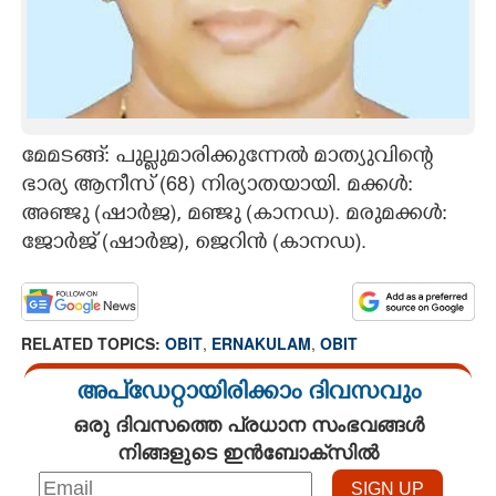
CARTOONS
LITERATURE
മേമടങ്ങ്: പുല്ലുമാരിക്കുന്നേൽ മാത്യുവിന്റെ
ZOOM
ഭാര്യ ആനീസ് (68) നിര്യാതയായി. മക്കൾ:
അഞ്ജു (ഷാർജ), മഞ്ജു (കാനഡ). മരുമക്കൾ:
CONTACT US
ജോർജ് (ഷാർജ), ജെറിൻ (കാനഡ).
RELATED TOPICS:
OBIT
,
ERNAKULAM
,
OBIT
അപ്ഡേറ്റായിരിക്കാം ദിവസവും
ഒരു ദിവസത്തെ പ്രധാന സംഭവങ്ങൾ
നിങ്ങളുടെ ഇൻബോക്സിൽ