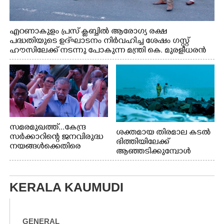
എറണാകുളം പ്രസ് ക്ലബ്ബിൽ ആരോഗ്യ രക്ഷ
പദ്ധതിയുടെ ഉദ്‌ഘാടനം നിർവഹിച്ച ശേഷം ഗസ്റ്റ്
ഹൗസിലേക്ക് നടന്നു പോകുന്ന മന്ത്രി കെ. മുരളീധരൻ
സമരമുഖത്ത്...കേന്ദ്ര
ശക്തമായ തിരമാല കടൽ
സർക്കാറിന്റെ ജനവിരുദ്ധ
ഭിത്തിയിലേക്ക്
നയങ്ങൾക്കെതിരെ
ആഞ്ഞടിക്കുമ്പോൾ
എറണാകുളം ബോട്ട് ജെട്ടി
അപകടകരമായ രീതിയിൽ
ബി.എസ്.എൻ.എൽ
മീൻ പിടിക്കുന്ന
ഓഫീസിനു മുന്നിൽ
യുവാക്കൾ. ഞാറയ്ക്കൽ
കർഷക തൊഴിലാളി
KERALA KAUMUDI
ബീച്ചിൽ നിന്നുള്ള കാഴ്ച്ച
സംയുക്ത സമര സമിതി
സംഘടിപ്പിച്ച ജയിൽ
നിറയ്ക്കൽ സമരത്തിൽ
GENERAL
പങ്കെടുത്തുകൊണ്ട്