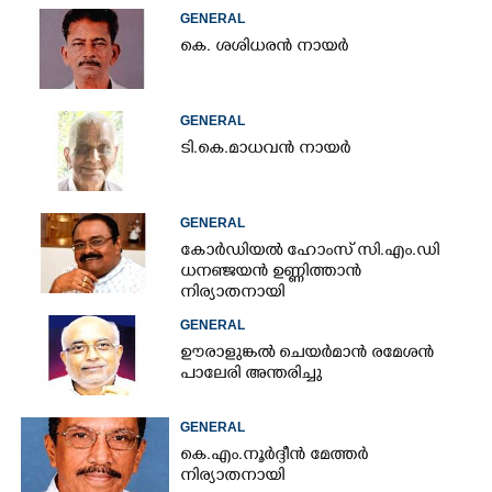
GENERAL
കെ. ശശിധരൻ നായർ
GENERAL
ടി.കെ.മാധവൻ നായർ
GENERAL
കോർഡിയൽ ഹോംസ് സി.എം.ഡി
ധനഞ്ജയൻ ഉണ്ണിത്താൻ
നിര്യാതനായി
GENERAL
ഊരാളുങ്കൽ ചെയർമാൻ രമേശൻ
പാലേരി അന്തരിച്ചു
GENERAL
കെ.എം.നൂർദ്ദീൻ മേത്തർ
നിര്യാതനായി