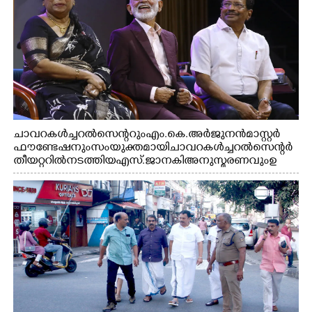
ചാവറ കൾച്ചറൽ സെന്ററും എം.കെ. അർജുനൻ മാസ്റ്റർ
ഫൗണ്ടേഷനും സംയുക്തമായി ചാവറ കൾച്ചറൽ സെന്റർ
തീയറ്ററിൽ നടത്തിയ എസ്. ജാനകി അനുസ്മരണവും ഉ
ദ്ഘാടനം ചെയ്യാനെത്തിയ സംഗീത സംവിധായകൻ ജെറി
അമൽദേവ്, ഗായിക ജെൻസി, എം.കെ. അർജുനൻ
ഫൗണ്ടേഷൻ ചെയർമാൻ ഡോ. രാധാകൃഷ്ണൻ എന്നിവർ