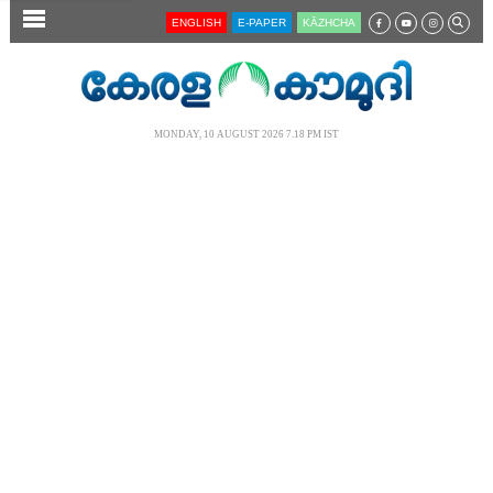
SECTIONS
ENGLISH
E-PAPER
KĀZHCHA
HOME
LATEST
MONDAY, 10 AUGUST 2026 7.18 PM IST
AUDIO
NOTIFIED NEWS
POLL
KERALA
LOCAL
NEWS 360
CASE DIARY