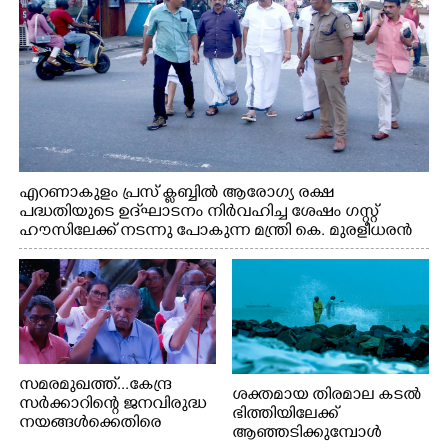
എറണാകുളം പ്രസ് ക്ലബ്ബിൽ ആരോഗ്യ രക്ഷ
പദ്ധതിയുടെ ഉദ്‌ഘാടനം നിർവഹിച്ച ശേഷം ഗസ്റ്റ്
ഹൗസിലേക്ക് നടന്നു പോകുന്ന മന്ത്രി കെ. മുരളീധരൻ
സമരമുഖത്ത്...കേന്ദ്ര
ശക്തമായ തിരമാല കടൽ
സർക്കാറിന്റെ ജനവിരുദ്ധ
ഭിത്തിയിലേക്ക്
നയങ്ങൾക്കെതിരെ
ആഞ്ഞടിക്കുമ്പോൾ
എറണാകുളം ബോട്ട് ജെട്ടി