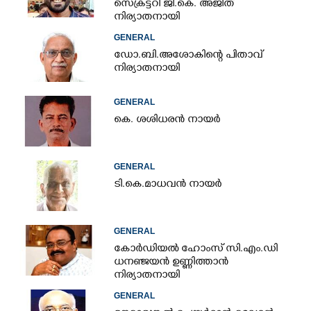
സെക്രട്ടറി ജി.കെ. അജിത്
നിര്യാതനായി
GENERAL
ഡോ.ബി.അശോകിന്റെ പിതാവ്
നിര്യാതനായി
GENERAL
കെ. ശശിധരൻ നായർ
GENERAL
ടി.കെ.മാധവൻ നായർ
GENERAL
കോർഡിയൽ ഹോംസ് സി.എം.ഡി
ധനഞ്ജയൻ ഉണ്ണിത്താൻ
നിര്യാതനായി
GENERAL