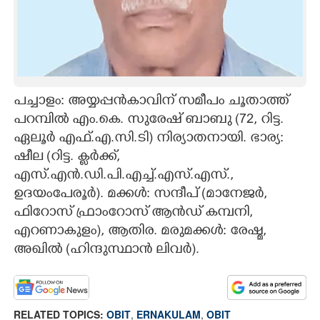
CARTOONS
LITERATURE
പച്ചാളം: അയ്യപ്പൻകാവിന് സമീപം ചൂതാത്ത്
ZOOM
പറമ്പിൽ എം.കെ. സുരേഷ് ബാബു (72, റിട്ട.
ഏലൂർ എഫ്.എ.സി.ടി) നിര്യാതനായി. ഭാര്യ:
CONTACT US
ഷീല (റിട്ട. ക്ലർക്ക്,
എസ്.എൻ.ഡി.പി.എച്ച്.എസ്.എസ്.,
ഉദയംപേരൂർ). മക്കൾ: സന്ദീപ് (മാനേജർ,
ഫിറോസ് ഫ്രാംറോസ് ആൻഡ് കമ്പനി,
എറണാകുളം), ആതിര. മരുമക്കൾ: രേഷ്മ,
അഖിൽ (ഹിന്ദുസ്ഥാൻ ലിവർ).
RELATED TOPICS:
OBIT
,
ERNAKULAM
,
OBIT