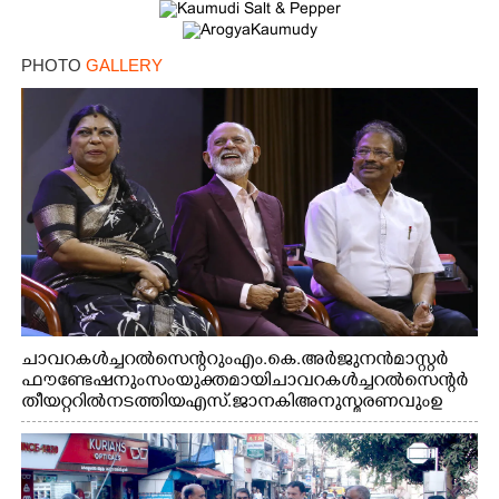
PHOTO
GALLERY
ചാവറ കൾച്ചറൽ സെന്ററും എം.കെ. അർജുനൻ മാസ്റ്റർ
ഫൗണ്ടേഷനും സംയുക്തമായി ചാവറ കൾച്ചറൽ സെന്റർ
തീയറ്ററിൽ നടത്തിയ എസ്. ജാനകി അനുസ്മരണവും ഉ
ദ്ഘാടനം ചെയ്യാനെത്തിയ സംഗീത സംവിധായകൻ ജെറി
അമൽദേവ്, ഗായിക ജെൻസി, എം.കെ. അർജുനൻ
ഫൗണ്ടേഷൻ ചെയർമാൻ ഡോ. രാധാകൃഷ്ണൻ എന്നിവർ