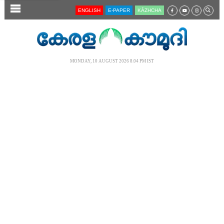
SECTIONS
ENGLISH
E-PAPER
KĀZHCHA
HOME
LATEST
MONDAY, 10 AUGUST 2026 8.04 PM IST
AUDIO
NOTIFIED NEWS
POLL
KERALA
LOCAL
NEWS 360
CASE DIARY