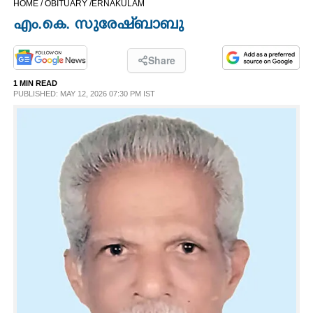
HOME /
OBITUARY /
ERNAKULAM
CINEMA
എം.കെ. സുരേഷ്ബാബു
OPINION
Share
1 MIN READ
PHOTOS
PUBLISHED: MAY 12, 2026 07:30 PM IST
LIFESTYLE
SPIRITUAL
INFO+
ART
ASTRO