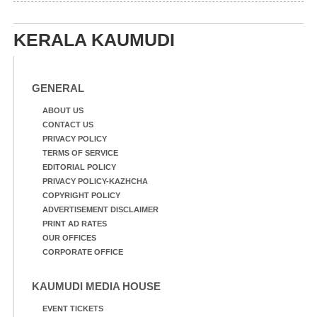
അപകടകരമായ രീതിയിൽ
ബി.എസ്.എൻ.എൽ
മീൻ പിടിക്കുന്ന
ഓഫീസിനു മുന്നിൽ
യുവാക്കൾ. ഞാറയ്ക്കൽ
കർഷക തൊഴിലാളി
KERALA KAUMUDI
ബീച്ചിൽ നിന്നുള്ള കാഴ്ച്ച
സംയുക്ത സമര സമിതി
സംഘടിപ്പിച്ച ജയിൽ
നിറയ്ക്കൽ സമരത്തിൽ
GENERAL
പങ്കെടുത്തുകൊണ്ട്
മുദ്രാവാക്യം വിളിക്കുന്ന
ABOUT US
മുൻ മന്ത്രി എസ്. ശർമ്മ
CONTACT US
PRIVACY POLICY
TERMS OF SERVICE
EDITORIAL POLICY
PRIVACY POLICY-KAZHCHA
COPYRIGHT POLICY
ADVERTISEMENT DISCLAIMER
PRINT AD RATES
OUR OFFICES
CORPORATE OFFICE
KAUMUDI MEDIA HOUSE
EVENT TICKETS