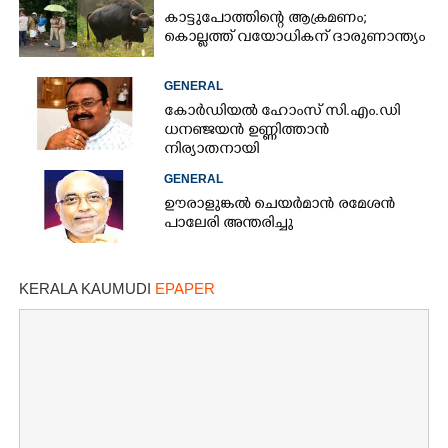
കാട്ടുപോത്തിന്റെ ആക്രമണം;
കൊല്ലത്ത് വയോധികന് ദാരുണാന്ത്യം
GENERAL
കോർഡിയൽ ഹോംസ് സി.എം.ഡി
ധനഞ്ജയൻ ഉണ്ണിത്താൻ
നിര്യാതനായി
GENERAL
ഊരാളുങ്കൽ ചെയർമാൻ രമേശൻ
പാലേരി അന്തരിച്ചു
KERALA KAUMUDI
EPAPER