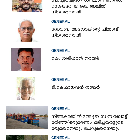
ബി.എം.എസ് സംസ്ഥാന ജനറൽ
സെക്രട്ടറി ജി.കെ. അജിത്
നിര്യാതനായി
GENERAL
ഡോ.ബി.അശോകിന്റെ പിതാവ്
നിര്യാതനായി
GENERAL
കെ. ശശിധരൻ നായർ
GENERAL
ടി.കെ.മാധവൻ നായർ
GENERAL
നീണ്ടകരയിൽ മത്സ്യബന്ധന ബോട്ട്
മറിഞ്ഞ്​ ഒരുമരണം,​ മരിച്ചയാളുടെ
മരുമകനെയും ചെറുമകനെയും
കാണാനില്ല
GENERAL