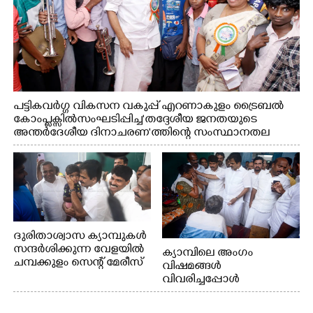
പട്ടികവർഗ്ഗ വികസന വകുപ്പ് എറണാകുളം ട്രൈബൽ
കോംപ്ലക്സിൽ സംഘടിപ്പിച്ച "തദ്ദേശീയ ജനതയുടെ
അന്തർദേശീയ ദിനാചരണ"ത്തിന്റെ സംസ്ഥാനതല
ഉദ്ഘാടനത്തിന് ശേഷം മുഖ്യമന്ത്രി വി.ഡി.
സതീശൻ കുട്ടികളോടൊപ്പം ഫോട്ടോയ്ക്ക് പോസ് ചെയ്യുന്നു.
മന്ത്രി കെ.എ. തുളസി സമീപം
ദുരിതാശ്വാസ ക്യാമ്പുകൾ
സന്ദർശിക്കുന്ന വേളയിൽ
ക്യാമ്പിലെ അംഗം
ചമ്പക്കുളം സെന്റ് മേരീസ്
വിഷമങ്ങൾ
ഹയർ സെക്കൻഡറി
വിവരിച്ചപ്പോൾ
സ്കൂളിലെ
സമാധാനിപ്പിക്കുന്ന
ക്യാമ്പിലെത്തിയ
എ.ഐ.സി.സി ജനറൽ