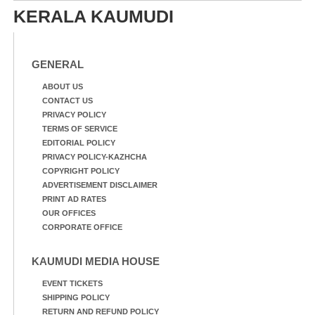
എ.ഐ.സി.സി ജനറൽ
സെക്രട്ടറി കെ.സി
KERALA KAUMUDI
സെക്രട്ടറി കെ.സി
വേണുഗോപാൽ എം.പി.
വേണുഗോപാൽ എം.പി
സഹകരണ-എക്സൈസ്
കുരുന്നിനെ എടുത്ത്
വകുപ്പ് മന്ത്രി എം. ലിജു,
ലാളിച്ചപ്പോൾ.
എന്നിവർ
GENERAL
സഹകരണ-എക്സൈസ്
വകുപ്പ് മന്ത്രി എം. ലിജു,
ABOUT US
കൃഷിവകുപ്പ് മന്ത്രി ടി.
CONTACT US
സിദ്ദിഖ്, റെജി ചെറിയാൻ
PRIVACY POLICY
എം. എൽ. എ എന്നിവർ
TERMS OF SERVICE
സമീപം
EDITORIAL POLICY
PRIVACY POLICY-KAZHCHA
COPYRIGHT POLICY
ADVERTISEMENT DISCLAIMER
PRINT AD RATES
OUR OFFICES
CORPORATE OFFICE
KAUMUDI MEDIA HOUSE
EVENT TICKETS
SHIPPING POLICY
RETURN AND REFUND POLICY