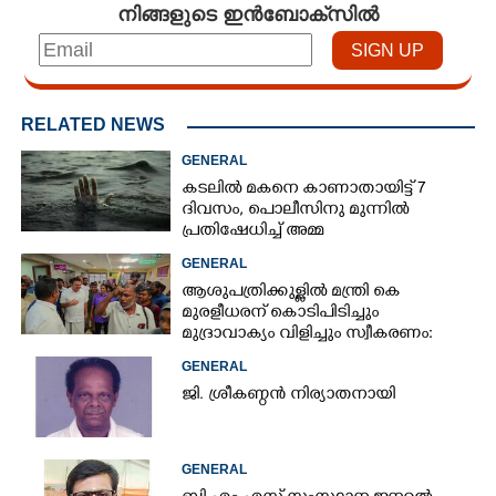
നിങ്ങളുടെ ഇൻബോക്സിൽ
RELATED NEWS
GENERAL
കടലിൽ മകനെ കാണാതായിട്ട് 7
ദിവസം, പൊലീസിനു മുന്നിൽ
പ്രതിഷേധിച്ച് അമ്മ
GENERAL
ആശുപത്രിക്കുള്ളിൽ മന്ത്രി കെ
മുരളീധരന് കൊടിപിടിച്ചും
മുദ്രാവാക്യം വിളിച്ചും സ്വീകരണം:
പിന്നാലെ വ്യാപകവിമർശനം
GENERAL
ജി. ശ്രീകണ്ഠൻ നിര്യാതനായി
GENERAL