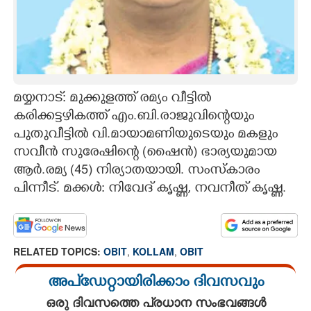
CARTOONS
LITERATURE
മയ്യനാട്: മുക്കുളത്ത് രമ്യം വീട്ടിൽ
ZOOM
കരിക്കട്ടഴികത്ത് എം.ബി.രാജുവിന്റെയും
പുതുവീട്ടിൽ വി.മായാമണിയുടെയും മകളും
CONTACT US
സവീൻ സുരേഷിന്റെ (ഷൈൻ) ഭാര്യയുമായ
ആർ.രമ്യ (45) നിര്യാതയായി. സംസ്കാരം
പിന്നീട്. മക്കൾ:​ നിവേദ് കൃഷ്ണ, നവനീത് കൃഷ്ണ.
RELATED TOPICS:
OBIT
,
KOLLAM
,
OBIT
അപ്ഡേറ്റായിരിക്കാം ദിവസവും
ഒരു ദിവസത്തെ പ്രധാന സംഭവങ്ങൾ