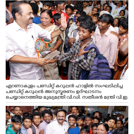
എറണാകുളം പണ്ഡിറ്റ് കറുപ്പൻ ഹാളിൽ സംഘടിപ്പിച്ച
പണ്ഡിറ്റ് കറുപ്പൻ അനുസ്മരണം ഉദ്ഘാടനം
ചെയ്യാനെത്തിയ മുഖ്യമന്ത്രി വി.ഡി. സതീശൻ മന്ത്രി വി.ഇ.
അബ്ദുൽ ഗഫൂർ ഹൈബി ഈഡൻ എം.പി
എന്നിവരുമായി സൗഹൃദ സംഭാഷണത്തിൽ