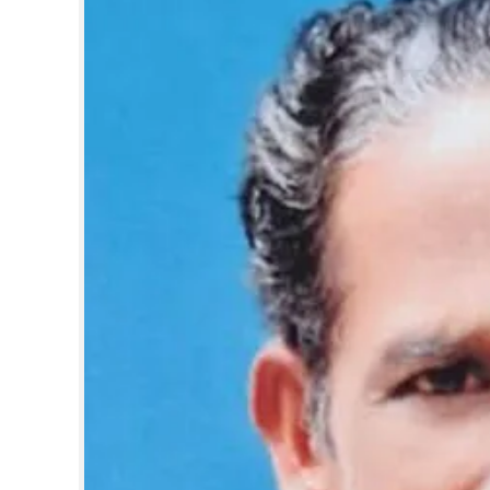
CINEMA
OPINION
PHOTOS
LIFESTYLE
SPIRITUAL
INFO+
ART
ASTRO