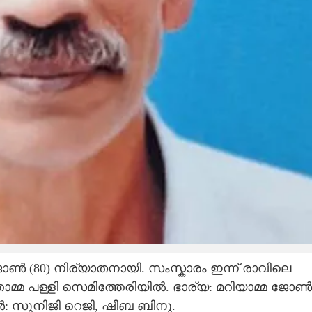
ജോൺ (80) നിര്യാതനായി. സംസ്കാരം ഇന്ന് രാവിലെ
ോമ്മ പള്ളി സെമിത്തേരിയിൽ. ഭാര്യ: മറിയാമ്മ ജോൺ
: സുനിജി റെജി, ഷീബ ബിനു.