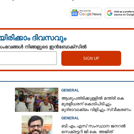
യിരിക്കാം ദിവസവും
 സംഭവങ്ങൾ നിങ്ങളുടെ ഇൻബോക്സിൽ
Share this link
GENERAL
ആശുപത്രിക്കുള്ളിൽ മന്ത്രി കെ
Copy Link
മുരളീധരന് കൊടിപിടിച്ചും
മുദ്രാവാക്യം വിളിച്ചും സ്വീകരണം:
പിന്നാലെ വ്യാപകവിമർശനം
GENERAL
ബി.എം.എസ് സംസ്ഥാന ജനറൽ
സെക്രട്ടറി ജി.കെ. അജിത്