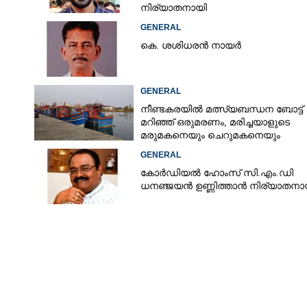
നിര്യാതനായി
GENERAL
കെ. ശശിധരൻ നായർ
GENERAL
നീണ്ടകരയിൽ മത്സ്യബന്ധന ബോട്ട്
മറിഞ്ഞ്​ ഒരുമരണം,​ മരിച്ചയാളുടെ
മരുമകനെയും ചെറുമകനെയും
കാണാനില്ല
GENERAL
കോർഡിയൽ ഹോംസ് സി.എം.ഡി
ധനഞ്ജയൻ ഉണ്ണിത്താൻ നിര്യാതനാ