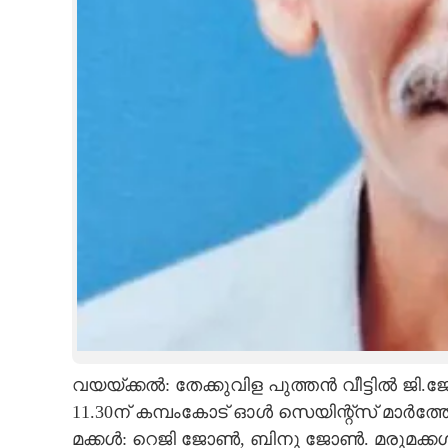
CARTOONS
LITERATURE
ZOOM
CONTACT US
വയയ്ക്കൽ: തേക്കുവിള പുത്തൻ വീട്ടിൽ ജി.
11.30ന് കമ്പംകോട് ഓൾ സെയിന്റ്സ് മാർത്ത
മക്കൾ: റെജി ജോൺ, ബിനു ജോൺ. മരുമക്കൾ