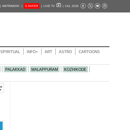
|
MATRIMONY |
E-PAPER
|
LIVE TV
|
CAL 2026
SPIRITUAL
INFO+
ART
ASTRO
CARTOONS
PALAKKAD
MALAPPURAM
KOZHIKODE