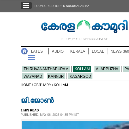
SECTIONS
FOUNDER EDITOR : K SUKUMARAN BA
HOME
LATEST
AUDIO
FRIDAY, 07 AUGUST 2026 6.58 PM IST
NOTIFIED NEWS
LATEST
AUDIO
KERALA
LOCAL
NEWS 360
POLL
KERALA
THIRUVANANTHAPURAM
KOLLAM
ALAPPUZHA
P
WAYANAD
KANNUR
KASARGOD
LOCAL
HOME /
OBITUARY /
KOLLAM
ജി.ജോൺ
NEWS 360
1 MIN READ
PUBLISHED: MAY 06, 2026 04:35 PM IST
CASE DIARY