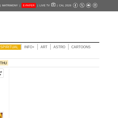
|
MATRIMONY |
E-PAPER
|
LIVE TV
|
CAL 2026
SPIRITUAL
INFO+
ART
ASTRO
CARTOONS
THU