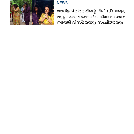
തെളിഞ്ഞത് വൻഗൂഢാലോചന
NEWS
ആദ്യചിത്രത്തിന്റെ റിലീസ് നാളെ;
മണ്ണാറശാല ക്ഷേത്രത്തിൽ ദർശനം
നടത്തി വിസ്‌മയയും സുചിത്രയും