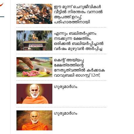
ഈ മൂന്ന് ചെറുജീവികൾ
വീട്ടിൽ നിരന്തരം വന്നാൽ
×
ആപത്ത് ഉറപ്പ്,​
പരിഹാരത്തിനായി
ചെയ്യേണ്ടത്
എന്നും ബലിതർപ്പണം
നടക്കുന്ന ക്ഷേത്രം,​
ഒരിക്കൽ ബലിയർപ്പിച്ചാൽ
വർഷം മുഴുവൻ അർപ്പിച്ച
പുണ്യം
കെന്റ് അയ്യപ്പ
ക്ഷേത്രത്തിന്റെ
നേതൃത്വത്തിൽ കർക്കടക
വാവുബലി ഓഗസ്റ്റ് 12ന്;
ഒരുക്കങ്ങൾ പൂർത്തിയായി
ഗുരുമാർഗം
ഗുരുമാർഗം