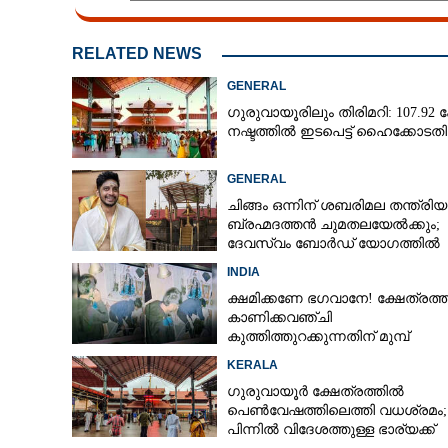
RELATED NEWS
GENERAL
ഗുരുവായൂരിലും തിരിമറി: 107.92 ക
നഷ്ടത്തിൽ ഇടപെട്ട് ഹൈക്കോടതി
GENERAL
ചിങ്ങം ഒന്നിന് ശബരിമല തന്ത്രി
ബ്രഹ്മദത്തൻ ചുമതലയേൽക്കും;
ദേവസ്വം ബോർഡ് യോഗത്തിൽ
വെറും ആചാരമല്ല
തീരുമാനം
INDIA
പ്രത്യേകതകളേ
ക്ഷമിക്കണേ ഭഗവാനേ! ക്ഷേത്രത്
ഏറ്റവും വലിയ ത
കാണിക്കവഞ്ചി
ഇവിടെയാണ്
കുത്തിത്തുറക്കുന്നതിന് മുമ്പ്
പ്രാർത്ഥിച്ച് കള്ളന്മാർ
KERALA
ഗുരുവായൂർ ക്ഷേത്രത്തിൽ
പെൺവേഷത്തിലെത്തി വധശ്രമം;
പിന്നിൽ വിദേശത്തുള്ള ഭാര്യക്ക്