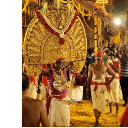
CINEMA
OPINION
PHOTOS
LIFESTYLE
SPIRITUAL
INFO+
ART
ASTRO