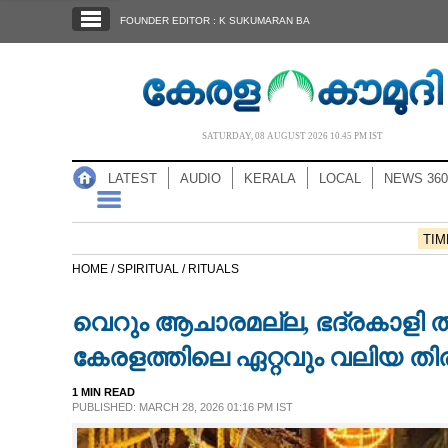
SECTIONS
FOUNDER EDITOR : K SUKUMARAN BA
HOME
LATEST
AUDIO
SATURDAY, 08 AUGUST 2026 10.45 PM IST
NOTIFIED NEWS
LATEST
AUDIO
KERALA
LOCAL
NEWS 360
POLL
KERALA
TIM
HOME /
SPIRITUAL /
RITUALS
LOCAL
വെറും ആചാരമല്ല, ഭദ്രകാളി ത
NEWS 360
കേരളത്തിലെ ഏറ്റവും വലിയ തി
1 MIN READ
CASE DIARY
PUBLISHED: MARCH 28, 2026 01:16 PM IST