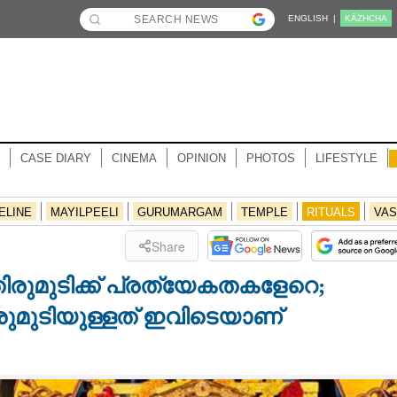
ENGLISH |
KĀZHCHA
CASE DIARY
CINEMA
OPINION
PHOTOS
LIFESTYLE
ELINE
MAYILPEELI
GURUMARGAM
TEMPLE
RITUALS
VAS
Share
ിരുമുടിക്ക് പ്രത്യേകതകളേറെ;
രുമുടിയുള്ളത് ഇവിടെയാണ്