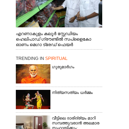
എറണാകുളം കലൂർ സ്റ്റേഡിയം
ഹെലിപാഡ് ഗ്രൗണ്ടിൽ സപ്ളൈകോ
ഓണം മെഗാ ട്രേഡ് ഫെയർ
സംസ്ഥാനതല ഉദ്ഘാടനം നിർവഹിച്ച്
സ്റ്റാൾ സന്ദർശിക്കുന്ന മുഖ്യമന്ത്രി വി.ഡി.
TRENDING IN
SPIRITUAL
സതീശൻ. മന്ത്രി അനൂപ് ജേക്കബ് സമീപം
ഗുരുമാർഗം
നിത്യസത്യം ധർമ്മം
വീട്ടിലെ ദാരിദ്ര്യം മാറി
സമ്പത്തുവരാൻ അലമാര
സഹായിക്കും;