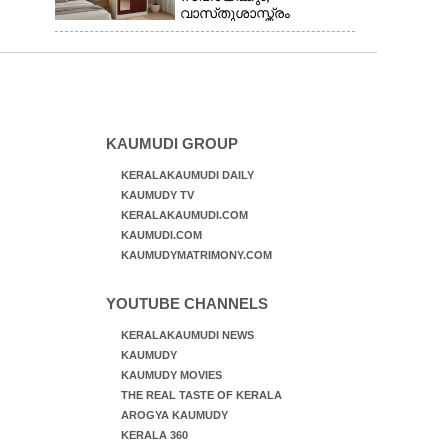
വാസ്‌തുശാസ്ത്രം
പറയുന്നത് അനുസരിക്കാം
KAUMUDI GROUP
KERALAKAUMUDI DAILY
KAUMUDY TV
KERALAKAUMUDI.COM
KAUMUDI.COM
KAUMUDYMATRIMONY.COM
YOUTUBE CHANNELS
KERALAKAUMUDI NEWS
KAUMUDY
KAUMUDY MOVIES
THE REAL TASTE OF KERALA
AROGYA KAUMUDY
KERALA 360