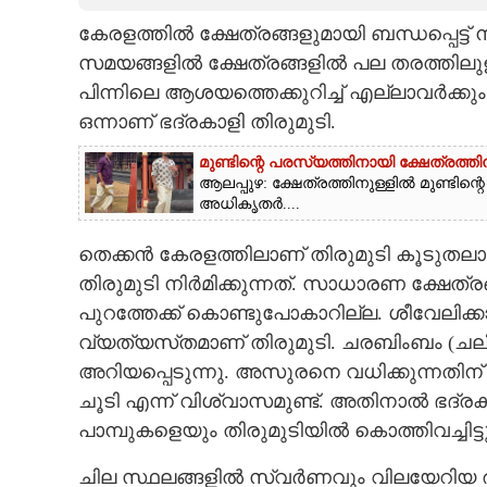
കേരളത്തിൽ ക്ഷേത്രങ്ങളുമായി ബന്ധപ്പെട്ട് 
CARTOONS
സമയങ്ങളിൽ ക്ഷേത്രങ്ങളിൽ പല തരത്തിലുള്
പിന്നിലെ ആശയത്തെക്കുറിച്ച് എല്ലാവർക്
LITERATURE
ഒന്നാണ് ഭദ്രകാളി തിരുമുടി.
ZOOM
മുണ്ടിന്റെ പരസ്യത്തിനായി ക്ഷേത്രത
ആലപ്പുഴ: ക്ഷേത്രത്തിനുള്ളിൽ മുണ്ടി
അധികൃതർ....
CONTACT US
തെക്കൻ കേരളത്തിലാണ് തിരുമുടി കൂടുതലായു
തിരുമുടി നിർമിക്കുന്നത്. സാധാരണ ക്ഷേത
പുറത്തേക്ക് കൊണ്ടുപോകാറില്ല. ശീവേലിക്ക
വ്യത്യസ്‌തമാണ് തിരുമുടി. ചരബിംബം (ചലിക്
അറിയപ്പെടുന്നു. അസുരനെ വധിക്കുന്നതിന് 
ചൂടി എന്ന് വിശ്വാസമുണ്ട്. അതിനാൽ ഭദ്രകാ
പാമ്പുകളെയും തിരുമുടിയിൽ കൊത്തിവച്ചിട്ടുണ
ചില സ്ഥലങ്ങളിൽ സ്വർണവും വിലയേറിയ രത്നങ