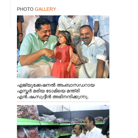
PHOTO
GALLERY
എജ്യുക്കേഷനൽ അംബാസഡറായ
എസ്തർ മരിയ ടോമിയെ മന്ത്രി
എൻ.ഷംസുദ്ദീൻ അഭിനന്ദിക്കുന്നു.