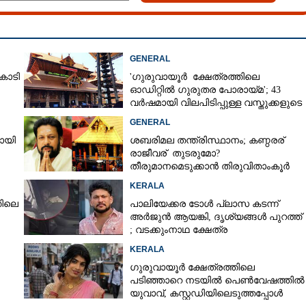
GENERAL
ോടി
'ഗുരുവായൂർ ക്ഷേത്രത്തിലെ
Share this link
ഓഡിറ്റിൽ ഗുരുതര പോരായ്മ'; 43
വർഷമായി വിലപിടിപ്പുള്ള വസ്തുക്കളുടെ
പരിശോധന നടത്തിയിട്ടില്ലെന്ന്
GENERAL
ഹൈക്കോടതി
യായി
ശബരിമല തന്ത്രിസ്ഥാനം; കണ്ഠരര്
രാജീവര് തുടരുമോ?
തീരുമാനമെടുക്കാൻ തിരുവിതാംകൂർ
, ഭദ്രകാളി തിരുമുടിക്ക്
Copy Link
ദേവസ്വം ബോർഡ്
KERALA
റെ; കേരളത്തിലെ
തിലെ
പാലിയേക്കര ടോൾ പ്ലാസ കടന്ന്
ിരുമുടിയുള്ളത്
അർജുൻ ആയങ്കി,​ ദൃശ്യങ്ങൾ പുറത്ത്
; വടക്കുംനാഥ ക്ഷേത്ര
മൈതാനത്തുണ്ടെന്ന് ഫേസ്ബുക്ക്
KERALA
പോസ്റ്റ്
ഗുരുവായൂർ ക്ഷേത്രത്തിലെ
പടിഞ്ഞാറെ നടയിൽ പെൺവേഷത്തിൽ
യുവാവ്,​ കസ്റ്റഡിയിലെടുത്തപ്പോൾ