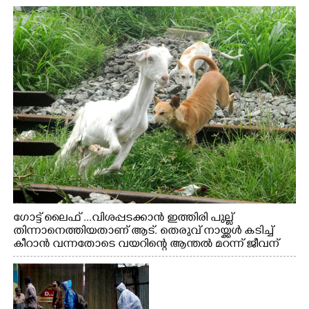
ഗോട്ട് ലൈഫ് ...വിശപ്പടക്കാൻ ഇത്തിരി പുല്ല്
തിന്നാനെത്തിയതാണ് ആട്. തെരുവ് നായ്ക്കൾ കടിച്ച്
കീറാൻ വന്നതോടെ വയറിന്റെ ആന്തൽ മറന്ന് ജീവന്
വേണ്ടിയായി ഓട്ടം. എറണാകുളം വാത്തുരുത്തിയിൽ
നിന്നുള്ള കാഴ്ച