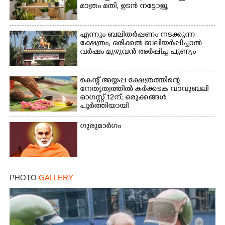
മാത്രം മതി,​ ഉടൻ നട്ടോളൂ
എന്നും ബലിതർപ്പണം നടക്കുന്ന
ക്ഷേത്രം,​ ഒരിക്കൽ ബലിയർപ്പിച്ചാൽ
വർഷം മുഴുവൻ അർപ്പിച്ച പുണ്യം
കെന്റ് അയ്യപ്പ ക്ഷേത്രത്തിന്റെ
×
Share this link
നേതൃത്വത്തിൽ കർക്കടക വാവുബലി
ഓഗസ്റ്റ് 12ന്; ഒരുക്കങ്ങൾ
പൂർത്തിയായി
ഗുരുമാർഗം
Copy Link
PHOTO
GALLERY