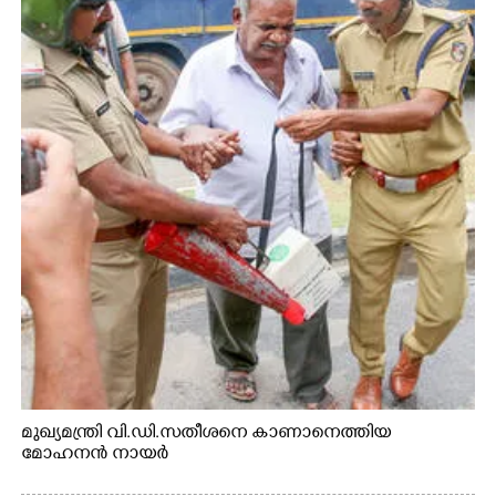
മുഖ്യമന്ത്രി വി.ഡി.സതീശനെ കാണാനെത്തിയ
മോഹനൻ നായർ