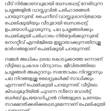
വീട് നിർമ്മാണവുമായി ബന്ധപ്പെട്ട് നേരിടുന്ന
CARTOONS
പ്രശ്നങ്ങളിൽ വാസ്തുവിൽ പരിഹാരങ്ങൾ
പറയുന്നുണ്ട്. ചൈനീസ് വാസ്തുശാസ്ത്രമായ
ഫെങ്‌ഷൂയിയും വീടുമായി ബന്ധപ്പെട്ട്
LITERATURE
ഉപയോഗിച്ചുവരുന്നു. പല പ്രശ്നങ്ങൾക്കും
ഫെങ്‌ഷൂയി പരിഹാരം നിർദ്ദേശിക്കുന്നുണ്ട്.
ZOOM
നെഗറ്റീവ് എനർജിയെ ഇല്ലാതാക്കുന്നതിനുള്ള
മാർഗങ്ങളാണ് ഫെങ്‌ഷൂയി പറയുന്നത്.
CONTACT US
നമ്മൾ അധികം ശ്രദ്ധ കൊടുക്കാത്ത ഒന്നാണ്
വീട്ടിലെ പ്രകാശ വിന്യാസം. ജീവിതത്തിലെ
പ്രശ്നങ്ങൾ അകറ്റാനും സന്തോഷം നിറയ്ക്കാനും
പല നിറങ്ങളുള്ള ലൈറ്റുകൾക്ക് സാധിക്കും
എന്നാണ് ഫെങ്ഷുയി പറയുന്നത്. വീട്ടിലെ
കിടപ്പുമുറിയിൽ ചുവന്ന സീറോ വോൾട്ട്
ബൾബ് ഉപയോഗിച്ചാൽ നിങ്ങളുടെ പ്രണയം
സാക്ഷാത്ക്കരിക്കപ്പെടുമെന്നാണ് ഫെങ്ഷുയി