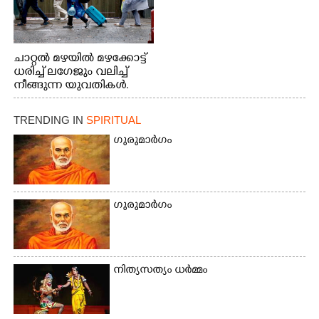
ചാറ്റൽ മഴയിൽ മഴക്കോട്ട്
ധരിച്ച് ലഗേജും വലിച്ച്
നീങ്ങുന്ന യുവതികൾ.
എറണാകുളം മേനകയിൽ
നിന്നുള്ള കാഴ്ച
TRENDING IN
SPIRITUAL
ഗുരുമാർഗം
ഗുരുമാർഗം
നിത്യസത്യം ധർമ്മം