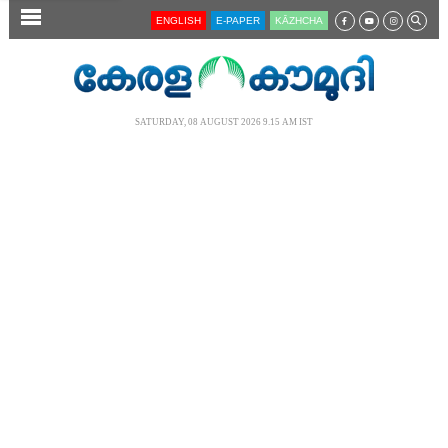
SECTIONS
ENGLISH
E-PAPER
KĀZHCHA
HOME
LATEST
SATURDAY, 08 AUGUST 2026 9.15 AM IST
AUDIO
NOTIFIED NEWS
POLL
KERALA
LOCAL
NEWS 360
CASE DIARY