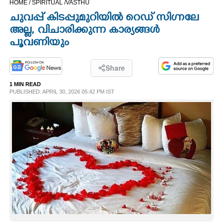
HOME /
SPIRITUAL /
VASTHU
CINEMA
ചുവപ്പ് കിടപ്പുമുറിയിൽ റെഡ് സിഗ്നലേ
അല്ല, വിചാരിക്കുന്ന കാര്യങ്ങൾ
OPINION
പൂവണിയും
PHOTOS
Share
1 MIN READ
PUBLISHED: APRIL 30, 2026 05:42 PM IST
LIFESTYLE
SPIRITUAL
INFO+
ART
ASTRO