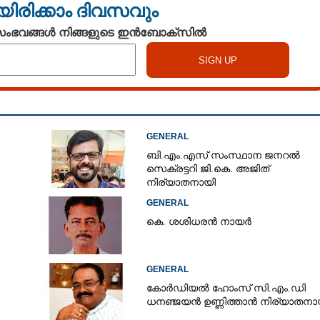
യിരിക്കാം ദിവസവും
 സംഭവങ്ങൾ നിങ്ങളുടെ ഇൻബോക്സിൽ
GENERAL
ബി.എം.എസ് സംസ്ഥാന ജനറൽ
സെക്രട്ടറി ജി.കെ. അജിത്
നിര്യാതനായി
GENERAL
കെ. ശശിധരൻ നായർ
GENERAL
കോർഡിയൽ ഹോംസ് സി.എം.ഡി
ധനഞ്ജയൻ ഉണ്ണിത്താൻ നിര്യാതനാ