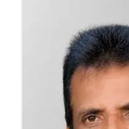
CINEMA
OPINION
PHOTOS
LIFESTYLE
SPIRITUAL
INFO+
ART
ASTRO