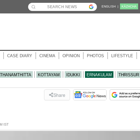
ENGLISH |
KĀZHCHA
CASE DIARY
CINEMA
OPINION
PHOTOS
LIFESTYLE
ATHANAMTHITTA
KOTTAYAM
IDUKKI
ERNAKULAM
THRISSUR
Share
M IST