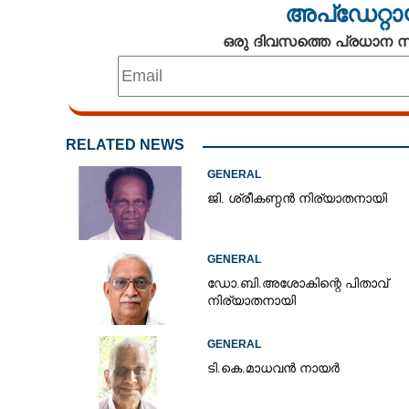
അപ്ഡേറ്റാ
ഒരു ദിവസത്തെ പ്രധാന
എം.ജെ. സാജു
RELATED NEWS
GENERAL
ജി. ശ്രീകണ്ഠൻ നിര്യാതനായി
GENERAL
ഡോ.ബി.അശോകിന്റെ പിതാവ്
നിര്യാതനായി
GENERAL
ടി.കെ.മാധവൻ നായർ