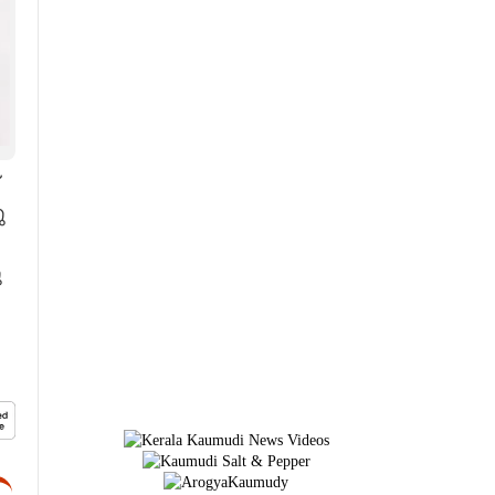
×
ു
ു