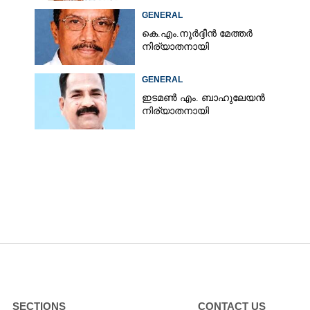
GENERAL
കെ.എം.നൂർദ്ദീൻ മേത്തർ
നിര്യാതനായി
GENERAL
ഇടമൺ എം. ബാഹുലേയൻ
നിര്യാതനായി
SECTIONS
CONTACT US