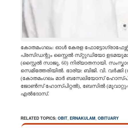
കോതമംഗലം: ഓൾ കേരള ഫോട്ടോഗ്രാഫേ
പ്രസിഡന്റും സ്റ്റൈൽ സ്‌റ്റുഡിയോ ഉടമയുമ
(സ്റ്റൈൽ സാജു, 60) നിര്യാതനായി. സംസ്ക
സെമിത്തേരിയിൽ. ഭാര്യ: ബിജി. വി. വർക്കി 
(കോതമംഗലം മാർ ബസേലിയോസ്‌ ഹോസ്പിറ്റൽ),
ജോൺസ് ഹോസ്പിറ്റൽ), ബേസിൽ (മൂവാറ്റുപു
എൽദോസ്.
RELATED TOPICS:
OBIT
,
ERNAKULAM
,
OBITUARY