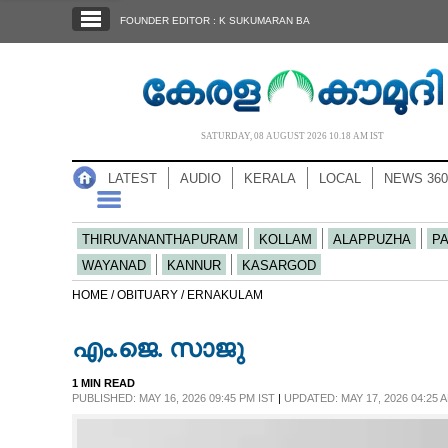
SECTIONS
FOUNDER EDITOR : K SUKUMARAN BA
HOME
LATEST
AUDIO
SATURDAY, 08 AUGUST 2026 10.18 AM IST
NOTIFIED NEWS
LATEST
AUDIO
KERALA
LOCAL
NEWS 360
POLL
KERALA
THIRUVANANTHAPURAM
KOLLAM
ALAPPUZHA
P
WAYANAD
KANNUR
KASARGOD
LOCAL
HOME /
OBITUARY /
ERNAKULAM
എം.ജെ. സാജു
NEWS 360
1 MIN READ
PUBLISHED: MAY 16, 2026 09:45 PM IST
|
UPDATED: MAY 17, 2026 04:25 A
CASE DIARY