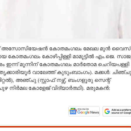
ഴ്സ് അസോസിയേഷൻ കോതമംഗലം മേഖല മുൻ വൈസ്
ായ കോതമംഗലം കോഴിപ്പിള്ളി മാമൂട്ടിൽ എം.ജെ. സാജ
ാരം ഇന്ന് മൂന്നിന് കോതമംഗലം മാർതോമ ചെറിയപള്ളി
(തൃക്കാരിയൂർ വാലേത്ത് കുടുംബാംഗം). മക്കൾ: ചിഞ്ച
 അഞ്ചു (സ്റ്റാഫ് നഴ്സ്, ബംഗളൂരു സെന്റ്
Share this link
ഴ നിർമല കോളേജ് വിദ്യാർത്ഥി). മരുമകൻ:
Copy Link