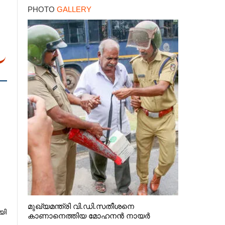
PHOTO
GALLERY
മുഖ്യമന്ത്രി വി.ഡി.സതീശനെ
യി
കാണാനെത്തിയ മോഹനൻ നായർ