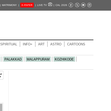
|
MATRIMONY |
E-PAPER
|
LIVE TV
|
CAL 2026
SPIRITUAL
INFO+
ART
ASTRO
CARTOONS
PALAKKAD
MALAPPURAM
KOZHIKODE