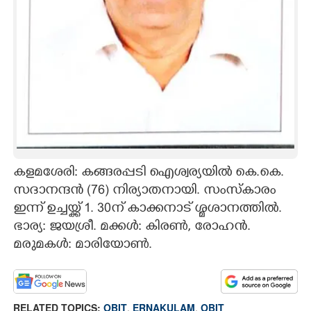
CARTOONS
LITERATURE
ZOOM
CONTACT US
കളമശേരി: കങ്ങരപ്പടി ഐശ്വര്യയിൽ കെ.കെ.
സദാനന്ദൻ (76) നിര്യാതനായി. സംസ്കാരം
ഇന്ന് ഉച്ചയ്ക്ക് 1. 30ന് കാക്കനാട് ശ്മശാനത്തിൽ.
ഭാര്യ: ജയശ്രീ. മക്കൾ: കിരൺ, രോഹൻ.
മരുമകൾ: മാരിയോൺ.
RELATED TOPICS:
OBIT
,
ERNAKULAM
,
OBIT