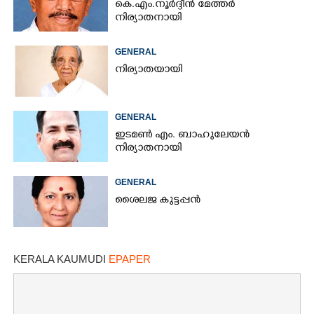
കെ.എം.നൂർദ്ദീൻ മേത്തർ
നിര്യാതനായി
GENERAL
നിര്യാതയായി
GENERAL
ഇടമൺ എം. ബാഹുലേയൻ
നിര്യാതനായി
GENERAL
ശൈലജ കുട്ടപ്പൻ
KERALA KAUMUDI
EPAPER