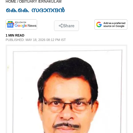
HOME /
OBITUARY /
ERNAKULAM
CINEMA
കെ.കെ. സദാനന്ദൻ
OPINION
Share
1 MIN READ
PHOTOS
PUBLISHED: MAY 18, 2026 08:12 PM IST
LIFESTYLE
SPIRITUAL
INFO+
ART
ASTRO