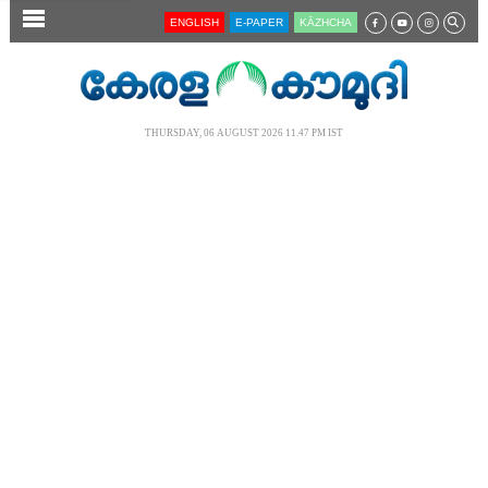
SECTIONS
ENGLISH
E-PAPER
KĀZHCHA
HOME
LATEST
THURSDAY, 06 AUGUST 2026 11.47 PM IST
AUDIO
NOTIFIED NEWS
POLL
KERALA
LOCAL
NEWS 360
CASE DIARY