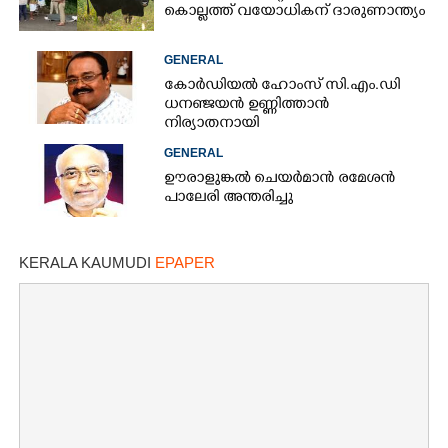
കൊല്ലത്ത് വയോധികന് ദാരുണാന്ത്യം
GENERAL
കോർഡിയൽ ഹോംസ് സി.എം.ഡി
ധനഞ്ജയൻ ഉണ്ണിത്താൻ
നിര്യാതനായി
GENERAL
ഊരാളുങ്കൽ ചെയർമാൻ രമേശൻ
പാലേരി അന്തരിച്ചു
KERALA KAUMUDI
EPAPER