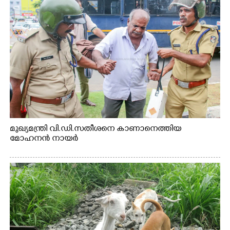
മുഖ്യമന്ത്രി വി.ഡി.സതീശനെ കാണാനെത്തിയ
മോഹനൻ നായർ