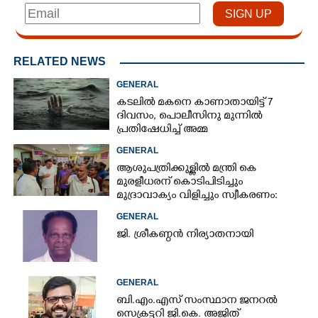
RELATED NEWS
GENERAL
കടലിൽ മകനെ കാണാതായിട്ട് 7
ദിവസം, പൊലീസിനു മുന്നിൽ
പ്രതിഷേധിച്ച് അമ്മ
GENERAL
ആശുപത്രിക്കുള്ളിൽ മന്ത്രി കെ
മുരളീധരന് കൊടിപിടിച്ചും
മുദ്രാവാക്യം വിളിച്ചും സ്വീകരണം:
പിന്നാലെ വ്യാപകവിമർശനം
GENERAL
ജി. ശ്രീകണ്ഠൻ നിര്യാതനായി
GENERAL
ബി.എം.എസ് സംസ്ഥാന ജനറൽ
സെക്രട്ടറി ജി.കെ. അജിത്