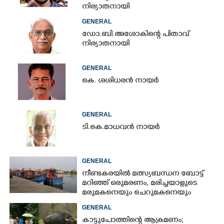
നിര്യാതനായി
GENERAL
ഡോ.ബി.അശോകിന്റെ പിതാവ്
നിര്യാതനായി
GENERAL
കെ. ശശിധരൻ നായർ
GENERAL
ടി.കെ.മാധവൻ നായർ
GENERAL
നീണ്ടകരയിൽ മത്സ്യബന്ധന ബോട്ട്
മറിഞ്ഞ്​ ഒരുമരണം,​ മരിച്ചയാളുടെ
മരുമകനെയും ചെറുമകനെയും
കാണാനില്ല
GENERAL
കാട്ടുപോത്തിന്റെ ആക്രമണം;