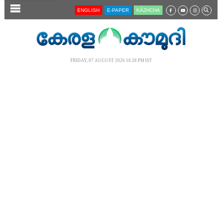
SECTIONS
ENGLISH
E-PAPER
KĀZHCHA
HOME
LATEST
FRIDAY, 07 AUGUST 2026 10.28 PM IST
AUDIO
NOTIFIED NEWS
POLL
KERALA
LOCAL
NEWS 360
CASE DIARY