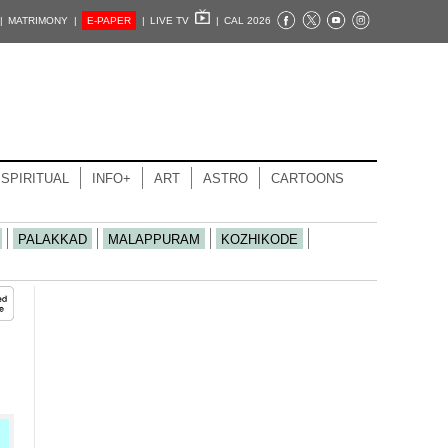
|
MATRIMONY |
E-PAPER
|
LIVE TV
|
CAL 2026
SPIRITUAL
INFO+
ART
ASTRO
CARTOONS
PALAKKAD
MALAPPURAM
KOZHIKODE