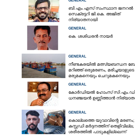
GENERAL
ബി.എം.എസ് സംസ്ഥാന ജനറൽ
സെക്രട്ടറി ജി.കെ. അജിത്
നിര്യാതനായി
GENERAL
കെ. ശശിധരൻ നായർ
GENERAL
നീണ്ടകരയിൽ മത്സ്യബന്ധന ബോട്
മറിഞ്ഞ്​ ഒരുമരണം,​ മരിച്ചയാളുടെ
മരുമകനെയും ചെറുമകനെയും
കാണാനില്ല
GENERAL
കോർഡിയൽ ഹോംസ് സി.എം.ഡ
ധനഞ്ജയൻ ഉണ്ണിത്താൻ നിര്യാ
GENERAL
കൊല്ലത്തെ യുവാവിന്റെ മരണം;
കസ്റ്റഡി മർദ്ദനത്തിന് തെളിവില്ല,
ശരീരത്തിൽ പാടുകളില്ലെന്ന്