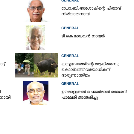
GENERAL
ഡോ.ബി.അശോകിന്റെ പിതാവ്
നിര്യാതനായി
GENERAL
ടി.കെ.മാധവൻ നായർ
GENERAL
ട്
കാട്ടുപോത്തിന്റെ ആക്രമണം;
കൊല്ലത്ത് വയോധികന്
ദാരുണാന്ത്യം
GENERAL
ി
ഊരാളുങ്കൽ ചെയർമാൻ രമേശൻ
തനായി
പാലേരി അന്തരിച്ചു