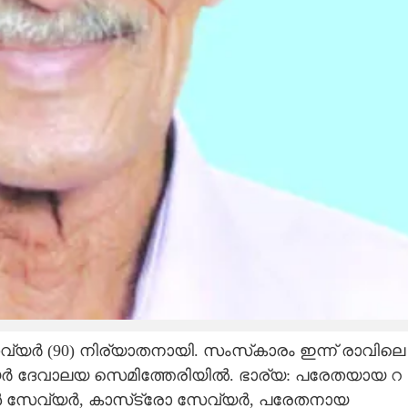
വ്യർ (90) നി​ര്യാ​ത​നായി. സംസ്‌കാ​രം ഇന്ന് രാവിലെ
ർ ദേവാലയ സെമിത്തേരി​യിൽ. ഭാര്യ: പരേതയായ റ​
 സേവ്യർ, കാസ്‌ട്രോ സേവ്യർ, പരേതനായ