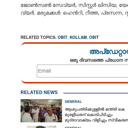
ജോൺസൺ സേവ്യർ, സിസ്റ്റർ ലിസിയ, യേശ
വ്യർ. മരുമക്കൾ: ഹെൻറി, റീത്ത, പ്രസന്ന, സ
RELATED TOPICS:
OBIT
,
KOLLAM
,
OBIT
അപ്ഡേറ്റാ
ഒരു ദിവസത്തെ പ്രധാന
RELATED NEWS
GENERAL
ആശുപത്രിക്കുള്ളിൽ മന്ത്രി കെ
മുരളീധരന് കൊടിപിടിച്ചും
മുദ്രാവാക്യം വിളിച്ചും സ്വീകരണ
എ.സേവ്യർ
പിന്നാലെ വ്യാപകവിമർശനം