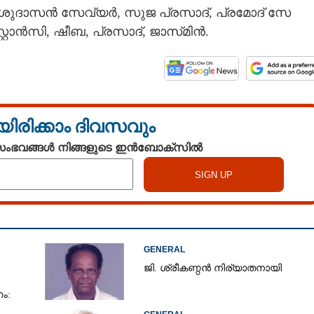
ുദാസൻ സേവ്യർ, സുജ പ്രസാദ്, പ്രമോദ് സേ​
്റ്റാൻസി, ഷീബ, പ്രസാദ്, ജാസ്​മിൻ.
യിരിക്കാം ദിവസവും
Share this link
 സംഭവങ്ങൾ നിങ്ങളുടെ ഇൻബോക്സിൽ
Copy Link
GENERAL
ജി. ശ്രീകണ്ഠൻ നിര്യാതനായി
ം: