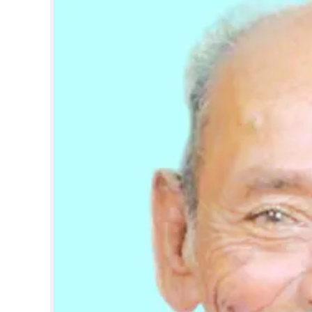
CINEMA
OPINION
PHOTOS
LIFESTYLE
SPIRITUAL
INFO+
ART
ASTRO