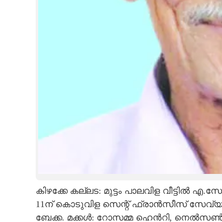
CARTOONS
LITERATURE
ZOOM
CONTACT US
കിഴക്കേ കല്ലട: മുട്ടം പാലവിള വീട്ടിൽ എ.സേ
11ന് കൊടുവിള സെന്റ് ഫ്രാൻസീസ് സേവ്യ
ബേ​ക്ക. മക്കൾ: റോസമ്മ ഹെൻറി, നെൽസൺ