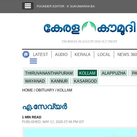
SECTIONS
FOUNDER EDITOR : K SUKUMARAN BA
HOME
LATEST
AUDIO
THURSDAY, 06 AUGUST 2026 10.17 PM IST
NOTIFIED NEWS
LATEST
AUDIO
KERALA
LOCAL
NEWS 360
POLL
KERALA
THIRUVANANTHAPURAM
KOLLAM
ALAPPUZHA
P
WAYANAD
KANNUR
KASARGOD
LOCAL
HOME /
OBITUARY /
KOLLAM
എ.സേവ്യർ
NEWS 360
1 MIN READ
PUBLISHED: MAY 17, 2026 07:46 PM IST
CASE DIARY