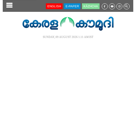
SECTIONS
ENGLISH
E-PAPER
KĀZHCHA
HOME
LATEST
SUNDAY, 09 AUGUST 2026 1.11 AM IST
AUDIO
NOTIFIED NEWS
POLL
KERALA
LOCAL
NEWS 360
CASE DIARY