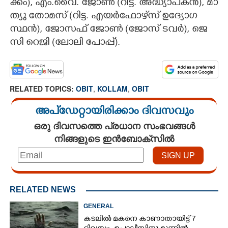
ക്കം), എം.വൈ. ജോൺ (റി​ട്ട. അ​ദ്ധ്യാ​പ​കൻ), മാ​
ത്യു തോ​മ​സ് (റി​ട്ട. എ​യർഫോ​ഴ്‌​സ് ഉ​ദ്യോ​ഗ​
സ്ഥൻ), ജോ​സ​ഫ് ജോൺ (ജോ​സ് ട​വർ), ജെ​
സി റെ​ജി (ലോ​ലി പോ​പ്പ്).
RELATED TOPICS:
OBIT
,
KOLLAM
,
OBIT
അപ്ഡേറ്റായിരിക്കാം ദിവസവും
ഒരു ദിവസത്തെ പ്രധാന സംഭവങ്ങൾ
നിങ്ങളുടെ ഇൻബോക്സിൽ
RELATED NEWS
GENERAL
കടലിൽ മകനെ കാണാതായിട്ട് 7