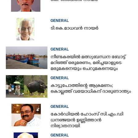
കെ. ശശിധരൻ നായർ
GENERAL
ടി.കെ.മാധവൻ നായർ
GENERAL
നീണ്ടകരയിൽ മത്സ്യബന്ധന ബോട്ട്
മറിഞ്ഞ്​ ഒരുമരണം,​ മരിച്ചയാളുടെ
മരുമകനെയും ചെറുമകനെയും
കാണാനില്ല
GENERAL
കാട്ടുപോത്തിന്റെ ആക്രമണം;
കൊല്ലത്ത് വയോധികന് ദാരുണാന്ത്യം
GENERAL
കോർഡിയൽ ഹോംസ് സി.എം.ഡി
ധനഞ്ജയൻ ഉണ്ണിത്താൻ
നിര്യാതനായി
GENERAL