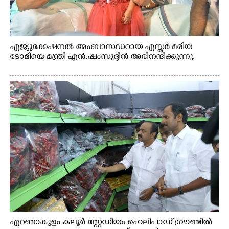
എജ്യുക്കേഷനൽ അംബാസഡറായ എസ്തർ മരിയ
ടോമിയെ മന്ത്രി എൻ.ഷംസുദ്ദീൻ അഭിനന്ദിക്കുന്നു.
എറണാകുളം കലൂർ സ്റ്റേഡിയം ഹെലിപാഡ് ഗ്രൗണ്ടിൽ