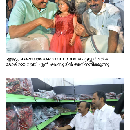
എജ്യുക്കേഷനൽ അംബാസഡറായ എസ്തർ മരിയ
ടോമിയെ മന്ത്രി എൻ.ഷംസുദ്ദീൻ അഭിനന്ദിക്കുന്നു.