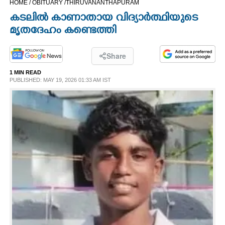
HOME /
OBITUARY /
THIRUVANANTHAPURAM
CINEMA
കടലിൽ കാണാതായ വിദ്യാർത്ഥിയുടെ
മൃതദേഹം കണ്ടെത്തി
OPINION
Share
PHOTOS
1 MIN READ
PUBLISHED: MAY 19, 2026 01:33 AM IST
LIFESTYLE
SPIRITUAL
INFO+
ART
ASTRO