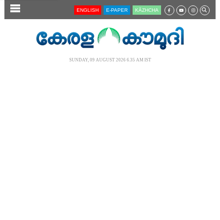
SECTIONS
ENGLISH
E-PAPER
KĀZHCHA
HOME
LATEST
SUNDAY, 09 AUGUST 2026 6.35 AM IST
AUDIO
NOTIFIED NEWS
POLL
KERALA
LOCAL
NEWS 360
CASE DIARY