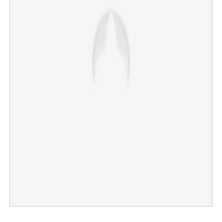
×
Share this link
Copy Link