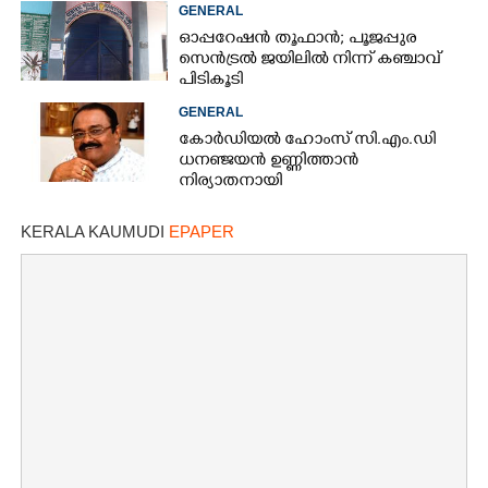
മരിച്ചു
GENERAL
ഓപ്പറേഷൻ തൂഫാൻ; പൂജപ്പുര
സെൻട്രൽ ജയിലിൽ നിന്ന് കഞ്ചാവ്
പിടികൂടി
GENERAL
കോർഡിയൽ ഹോംസ് സി.എം.ഡി
ധനഞ്ജയൻ ഉണ്ണിത്താൻ
നിര്യാതനായി
KERALA KAUMUDI
EPAPER