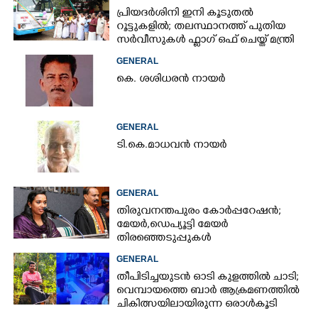
പ്രിയദർശിനി ഇനി കൂടുതൽ
റൂട്ടുകളിൽ; തലസ്ഥാനത്ത് പുതിയ
സർവീസുകൾ ഫ്ലാഗ് ഒഫ് ചെയ്ത് മന്ത്രി
കെ മുരളീധരൻ
GENERAL
കെ. ശശിധരൻ നായർ
GENERAL
ടി.കെ.മാധവൻ നായർ
GENERAL
തിരുവനന്തപുരം കോർപ്പറേഷൻ;
മേയർ, ഡെപ്യൂട്ടി മേയർ
തിരഞ്ഞെടുപ്പുകൾ
റദ്ദാക്കണമെന്നാവശ്യപ്പെട്ട് സിപിഎം
GENERAL
തീപിടിച്ചയുടൻ ഓടി കുളത്തിൽ ചാടി;
വെമ്പായത്തെ ബാർ ആക്രമണത്തിൽ
ചികിത്സയിലായിരുന്ന ഒരാൾകൂടി