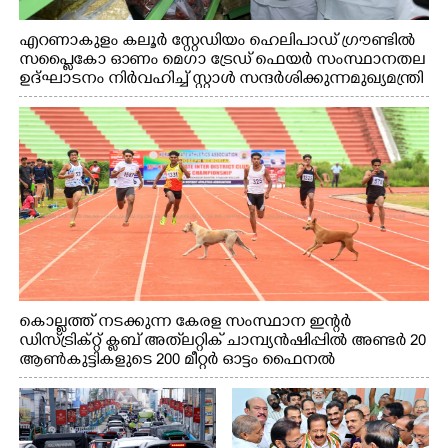
എറണാകുളം കലൂർ സ്റ്റേഡിയം ഹെലിപാഡ് ഗ്രൗണ്ടിൽ
സപ്ളൈകോ ഓണം മെഗാ ട്രേഡ് ഫെയർ സംസ്ഥാനതല
ഉദ്ഘാടനം നിർവഹിച്ച് സ്റ്റാൾ സന്ദർശിക്കുന്ന മുഖ്യമന്ത്രി
വി.ഡി. സതീശൻ. മന്ത്രി അനൂപ് ജേക്കബ് സമീപം
കൊല്ലത്ത് നടക്കുന്ന കേരള സംസ്ഥാന ഇന്റർ
ഡിസ്ട്രിക്റ്റ് ക്ലബ് അത്‌ലറ്റിക് ചാമ്പ്യൻഷിപ്പിൽ അണ്ടർ 20
ആൺകുട്ടികളുടെ 200 മീറ്റർ ഓട്ടം ഫൈനൽ
മത്സരത്തിനിടെ സിന്തറ്റിക് ട്രാക്കിന് കുറുകെ ഓടുന്ന
നായകൾ.