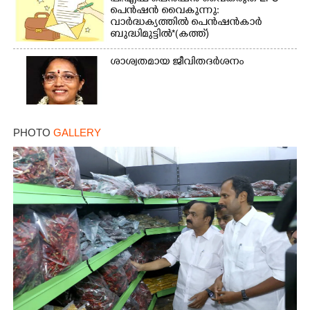
പെൻഷൻ വൈകുന്നു:
വാർദ്ധക്യത്തിൽ പെൻഷൻകാർ
ബുദ്ധിമുട്ടിൽ*(കത്ത്)
ശാശ്വതമായ ജീവിതദർശനം
PHOTO
GALLERY