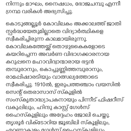
നിന്നും മാഘം, നൈഷധം, ഭോജചമ്പു എന്നീ
ഗ്രന്ഥ വരികൾ അഭ്യസിച്ചു.
കൊടുങ്ങല്ലൂർ കോവിലകം അക്കാലത്ത് ജാതി
സ്പർദ്ധയേതുമില്ലാതെ വിദ്യാർത്ഥികളെ
സ്വീകരിച്ചിരുന്ന കാലമായിരുന്നു.
കോവിലകത്തേയ്ക്ക് തൊഴുകൈകളോടെ
കയറിച്ചെന്ന അവർണ വിഭാഗക്കാരനായ
കറുപ്പനെ മഹാവിദ്വാന്മാരായ ഭട്ടൻ
തമ്പുരാനും, കൊച്ചുണ്ണിത്തമ്പുരാനും,
രാമപ്പിഷാരടിയും വാത്സല്യത്തോടെ
സ്വീകരിച്ചു. 1910ൽ, ഇരുപത്തഞ്ചാം വയസിൽ
സെന്റ് തെരാസാസ് സ്‌കൂളിൽ
സംസ്‌കൃതാദ്ധ്യാപകനായും പിന്നീട് ഫിഷറീസ്
വകുപ്പിലും, ഹിന്ദു കാസ്റ്റ് ഗേൾസ്
ഹൈസ്‌കൂളിലും അദ്ദേഹം ജോലി ചെയ്തു.
തൃശൂർ വിക്ടോറിയ ജൂബിലി സ്‌കൂളിലും,
എറണാകുളം ഗേൾസ് ഹൈസ്‌കൂളിലും