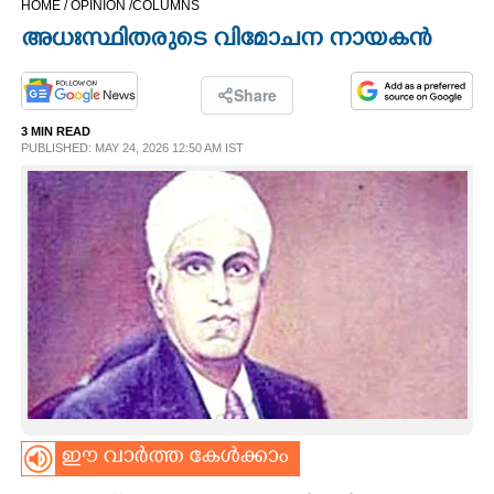
HOME /
OPINION /
COLUMNS
CINEMA
അധഃസ്ഥിതരുടെ വിമോചന നായകൻ
OPINION
Share
3 MIN READ
PHOTOS
PUBLISHED: MAY 24, 2026 12:50 AM IST
LIFESTYLE
SPIRITUAL
INFO+
ART
ഈ വാർത്ത കേൾക്കാം
ASTRO