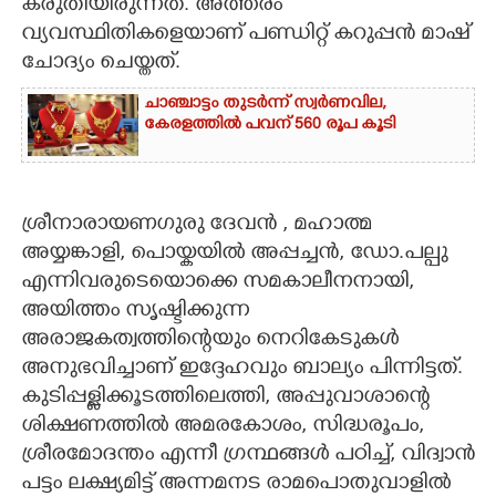
കരുതിയിരുന്നത്. അത്തരം
വ്യവസ്ഥിതികളെയാണ് പണ്ഡിറ്റ് കറുപ്പൻ മാഷ്
ചോദ്യം ചെയ്തത്.
ചാഞ്ചാട്ടം തുടർന്ന് സ്വർണവില,
കേരളത്തിൽ പവന് 560 രൂപ കൂടി
ശ്രീനാരായണഗുരു ദേവൻ , മഹാത്മ
അയ്യങ്കാളി, പൊയ്കയിൽ അപ്പച്ചൻ, ഡോ.പല്പു
എന്നിവരുടെയൊക്കെ സമകാലീനനായി,
അയിത്തം സൃഷ്ടിക്കുന്ന
അരാജകത്വത്തിന്റെയും നെറികേടുകൾ
അനുഭവിച്ചാണ് ഇദ്ദേഹവും ബാല്യം പിന്നിട്ടത്.
കുടിപ്പള്ളിക്കൂടത്തിലെത്തി, അപ്പുവാശാന്റെ
ശിക്ഷണത്തിൽ അമരകോശം, സിദ്ധരൂപം,
ശ്രീരമോദന്തം എന്നീ ഗ്രന്ഥങ്ങൾ പഠിച്ച്, വിദ്വാൻ
പട്ടം ലക്ഷ്യമിട്ട് അന്നമനട രാമപൊതുവാളിൽ