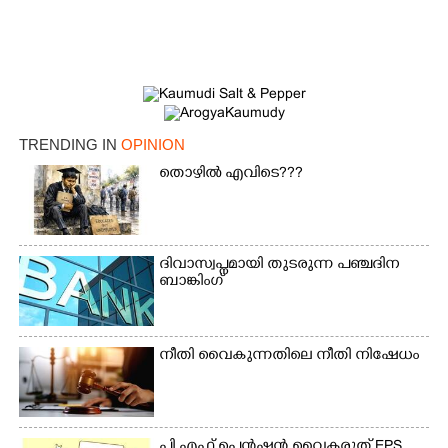
TRENDING IN
OPINION
തൊഴിൽ എവിടെ???
ദിവാസ്വപ്നമായി തുടരുന്ന പഞ്ചദിന
ബാങ്കിംഗ്
നീതി വൈകുന്നതിലെ നീതി നിഷേധം
പി.എഫ് പെൻഷൻ വൈകരുത് EPS