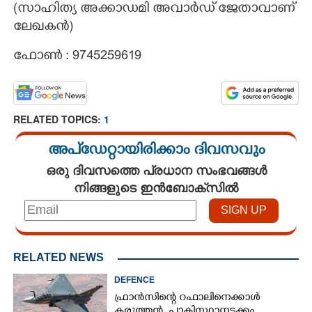
(സാഹിത്യ അക്കാഡമി അവാർഡ് ജേതാവാണ്
ലേഖകൻ)
ഫോൺ : 9745259619
RELATED TOPICS:
1
അപ്ഡേറ്റായിരിക്കാം ദിവസവും
ഒരു ദിവസത്തെ പ്രധാന സംഭവങ്ങൾ
നിങ്ങളുടെ ഇൻബോക്സിൽ
RELATED NEWS
DEFENCE
×
Share this link
ഫ്രാൻസിന്റെ റഫാലിനെക്കാൾ
കരുത്തൻ,​ പാകിസ്ഥാനടക്കം