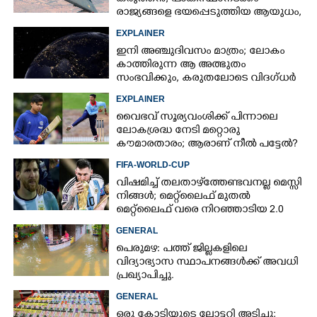
രാജ്യങ്ങളെ ഭയപ്പെടുത്തിയ ആയുധം,​
ഇന്ത്യ നിർമ്മിച്ച എണ്ണം 100ലേക്ക്
EXPLAINER
ഇനി അഞ്ചുദിവസം മാത്രം; ലോകം
കാത്തിരുന്ന ആ അത്ഭുതം
Copy Link
സംഭവിക്കും, കരുതലോടെ വിദഗ്ധർ
EXPLAINER
വൈഭവ് സൂര്യവംശിക്ക് പിന്നാലെ
ലോകശ്രദ്ധ നേടി മറ്റൊരു
കൗമാരതാരം; ആരാണ് നീൽ പട്ടേൽ?
FIFA-WORLD-CUP
വിഷമിച്ച് തലതാഴ്‌ത്തേണ്ടവനല്ല മെസ്സി
നിങ്ങള്‍; മെറ്റ്‌ലൈഫ് മുതല്‍
മെറ്റ്‌ലൈഫ് വരെ നിറഞ്ഞാടിയ 2.0
GENERAL
പെരുമഴ: പത്ത് ജില്ലകളിലെ
വിദ്യാഭ്യാസ സ്ഥാപനങ്ങൾക്ക് അവധി
പ്രഖ്യാപിച്ചു.
GENERAL
ഒരു കോടിയുടെ ലോട്ടറി അടിച്ചു;