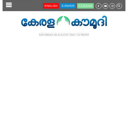
SECTIONS
ENGLISH
E-PAPER
KĀZHCHA
HOME
LATEST
SATURDAY, 08 AUGUST 2026 7.52 PM IST
AUDIO
NOTIFIED NEWS
POLL
KERALA
LOCAL
NEWS 360
CASE DIARY