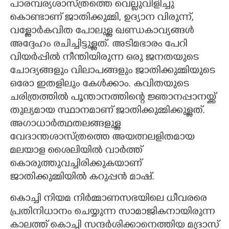
പാരമ്പര്യശാസ്ത്രത്തെ വെല്ലുവിളിച്ചു
കൊണ്ടാണ് ജാതിക്കുമ്മി, ഉദ്യാന വിരുന്ന്,
വള്ളോർകവിത പോലുള്ള ഖണ്ഡകാവ്യങ്ങൾ
അദ്ദേഹം രചിച്ചിട്ടുള്ളത്. അടിമഭാരം പേറി
വിയർപ്പിൽ നീന്തിയിരുന്ന ഒരു ജനതയുടെ
ചോദ്യങ്ങളും വിലാപങ്ങളും ജാതിക്കുമ്മിയുടെ
ഒരോ ഇതളിലും കേൾക്കാം. കവിതയുടെ
ചരിത്രത്തിൽ പൂന്താനത്തിന്റെ ജ്ഞാനപ്പാനയ്ക്ക്
തുല്യമായ സ്ഥാനമാണ് ജാതിക്കുമ്മിക്കുള്ളത്.
അഗാധാർത്ഥതലങ്ങളുള്ള
വേദാന്തശാസ്ത്രത്തെ അയത്നലളിതമായ
മലയാള ശൈലിയിൽ വാർത്ത്
കൊരുത്തുവച്ചിരിക്കുകയാണ്
ജാതിക്കുമ്മിയിൽ കറുപ്പൻ മാഷ്.
കൊച്ചി നിയമ നിർമ്മാണസഭയിലെ ധീവരരെ
പ്രതിനിധാനം ചെയ്യുന്ന സാമാജികനായിരുന്ന
കാലത്ത് കൊച്ചി സന്ദർശിക്കാനെത്തിയ മദ്രാസ്