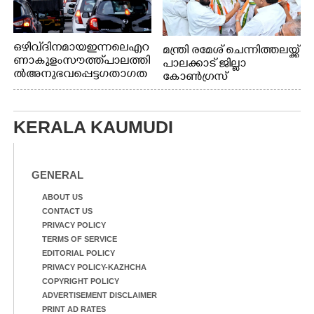
ഒഴിവ് ദിനമായ ഇന്നലെ എറ
മന്ത്രി രമേശ് ചെന്നിത്തലയ്ക്ക്
ണാകുളം സൗത്ത് പാലത്തി
പാലക്കാട് ജില്ലാ
ൽ അനുഭവപ്പെട്ട ഗതാഗത
കോൺഗ്രസ്
ക്കുരുക്ക്
KERALA KAUMUDI
GENERAL
ABOUT US
CONTACT US
PRIVACY POLICY
TERMS OF SERVICE
EDITORIAL POLICY
PRIVACY POLICY-KAZHCHA
COPYRIGHT POLICY
ADVERTISEMENT DISCLAIMER
PRINT AD RATES