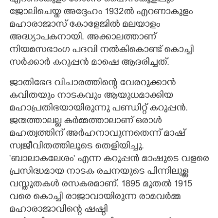
ജോലിചെയ്ത അദ്ദേഹം 1932ൽ എറണാകുളം
മഹാരാജാസ് കോളേജിൽ മലയാളം
അദ്ധ്യാപകനായി. അക്കാലത്താണ്
നിയമസഭാംഗ പദവി നൽകികൊണ്ട് കൊച്ചി
സർക്കാർ കറുപ്പൻ മാഷെ ആദരിച്ചത്.
ജാതിഭേദ വിചാരത്തിന്റെ വേരറുക്കാൻ
കവിതയും നാടകവും ആയുധമാക്കിയ
മഹാപ്രതിഭയായിരുന്നു പണ്ഡിറ്റ് കറുപ്പൻ.
ജന്മത്താലല്ല കർമ്മത്താലാണ് ഒരാൾ
മഹത്വത്തിന് അർഹനാവുന്നതെന്ന് മാഷ്
സ്വജീവിതത്തിലൂടെ തെളിയിച്ചു.
'ബാലാകലേശം' എന്ന കറുപ്പൻ മാഷുടെ വളരെ
പ്രസിദ്ധമായ നാടക രചനയുടെ പിന്നിലുള്ള
വസ്തുതകൾ രസകരമാണ്. 1895 മുതൽ 1915
വരെ കൊച്ചി രാജാവായിരുന്ന രാമവർമ്മ
മഹാരാജാവിന്റെ ഷഷ്ഠി