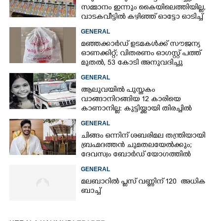
സമ്മാനം ഇന്നും കൈയിലെത്തിയില്ല,
വാടകവീട്ടിൽ കഴിഞ്ഞ് ഓട്ടോ ഓടിച്ച്
73കാരൻ
GENERAL
മഞ്ഞക്കാർഡ് ഉടമകൾക്ക് സൗജന്യ
ഓണക്കിറ്റ്; വിതരണം ഓഗസ്റ്റ് പത്ത്
മുതൽ, 53 കോടി അനുവദിച്ചു
GENERAL
ആലുവയിൽ പുസ്തകം
വാങ്ങാനിറങ്ങിയ 12 കാരിയെ
കാണാനില്ല: കുട്ടിയ്ക്കായി തിരച്ചിൽ
GENERAL
ചിങ്ങം ഒന്നിന് ശബരിമല തന്ത്രിയായി
ബ്രഹ്മദത്തൻ ചുമതലയേൽക്കും;
ദേവസ്വം ബോർഡ് യോഗത്തിൽ
തീരുമാനം
GENERAL
മലബാറിൽ പ്ലസ് വണ്ണിന് 120 അധിക
ബാച്ച്