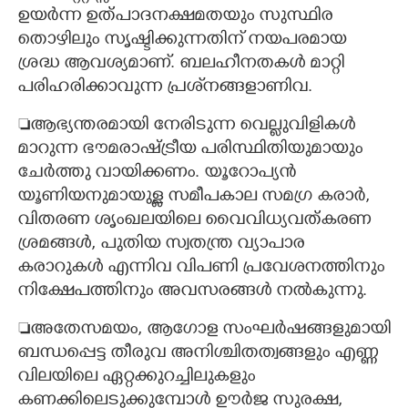
ഉയർന്ന ഉത്പാദനക്ഷമതയും സുസ്ഥിര
തൊഴിലും സൃഷ്ടിക്കുന്നതിന് നയപരമായ
ശ്രദ്ധ ആവശ്യമാണ്. ബലഹീനതകൾ മാറ്റി
പരിഹരിക്കാവുന്ന പ്രശ്‌നങ്ങളാണിവ.
ആഭ്യന്തരമായി നേരിടുന്ന വെല്ലുവിളികൾ
മാറുന്ന ഭൗമരാഷ്ട്രീയ പരിസ്ഥിതിയുമായും
ചേർത്തു വായിക്കണം. യൂറോപ്യൻ
യൂണിയനുമായുള്ള സമീപകാല സമഗ്ര കരാർ,
വിതരണ ശൃംഖലയിലെ വൈവിധ്യവത്കരണ
ശ്രമങ്ങൾ, പുതിയ സ്വതന്ത്ര വ്യാപാര
കരാറുകൾ എന്നിവ വിപണി പ്രവേശനത്തിനും
നിക്ഷേപത്തിനും അവസരങ്ങൾ നൽകുന്നു.
അതേസമയം, ആഗോള സംഘർഷങ്ങളുമായി
ബന്ധപ്പെട്ട തീരുവ അനിശ്ചിതത്വങ്ങളും എണ്ണ
വിലയിലെ ഏറ്റക്കുറച്ചിലുകളും
കണക്കിലെടുക്കുമ്പോൾ ഊർജ സുരക്ഷ,