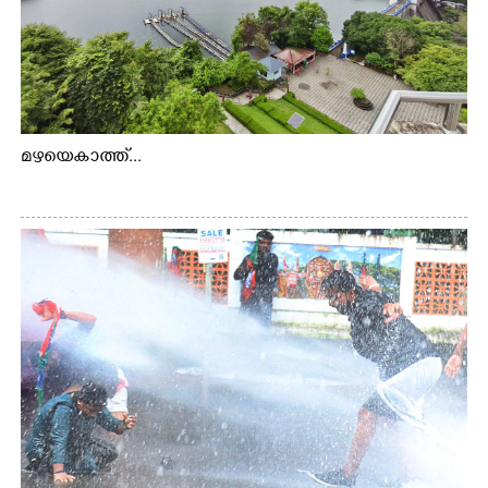
മഴയെകാത്ത്...