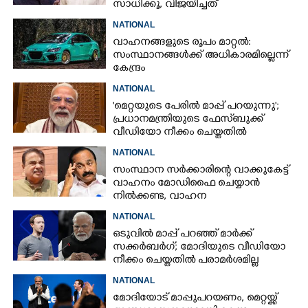
സാധിക്കൂ, വിജയിച്ചത്
നരേന്ദ്രമോദിയും ധർമേന്ദ്ര
NATIONAL
പ്രധാനുമെന്ന് വി മുരളീധരൻ
വാഹനങ്ങളുടെ രൂപം മാറ്റൽ:
സംസ്ഥാനങ്ങൾക്ക് അധികാരമില്ലെന്ന്
കേന്ദ്രം
NATIONAL
'മെറ്റയുടെ പേരിൽ മാപ്പ് പറയുന്നു';
പ്രധാനമന്ത്രിയുടെ ഫേസ്‌ബുക്ക്
വീഡിയോ നീക്കം ചെയ്തതിൽ
ക്ഷമാപണം
NATIONAL
സംസ്ഥാന സർക്കാരിന്റെ വാക്കുകേട്ട്
വാഹനം മോഡിഫൈ ചെയ്യാൻ
നിൽക്കണ്ട, വാഹന
മോഡിഫിക്കേഷനിൽ നയം
NATIONAL
വ്യക്തമാക്കി കേന്ദ്രം
ഒടുവിൽ മാപ്പ് പറഞ്ഞ് മാർക്ക്
സക്കർബർഗ്; മോദിയുടെ വീഡിയോ
നീക്കം ചെയ്തതിൽ പരാമർശമില്ല
NATIONAL
മോദിയോട് മാപ്പുപറയണം, മെറ്റയ്ക്ക്