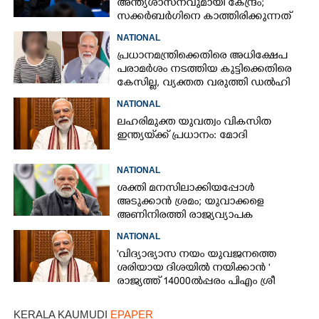
അന്ത്യശാസനവുമായി കേന്ദ്രം;
സക്കർബർഗിനെ കാത്തിരിക്കുന്നത്
വലിയ നിയമക്കുരുക്കോ?
NATIONAL
പ്രധാനമന്ത്രിക്കെതിരെ അധിക്ഷേപ
പരാമർശം നടത്തിയ കുട്ടിക്കെതിരെ
കേസില്ല, വ്യക്തത വരുത്തി ഡൽഹി
പൊലീസ്
NATIONAL
ലഹരിമുക്ത യുവത്വം വികസിത
ഇന്ത്യയ്‌ക്ക് പ്രധാനം: മോദി
NATIONAL
ശക്തി മനസിലാക്കിയപ്പോൾ
അടുക്കാൻ ശ്രമം; യുവാക്കളെ
അണിനിരത്തി രാജ്യവ്യാപക
പ്രചാരണത്തിന് പ്രധാനമന്ത്രി
NATIONAL
'വിദ്യാഭ്യാസ നയം യുവജനത്തെ
ശരിയായ ദിശയിൽ നയിക്കാൻ '
രാജ്യത്ത് 14000ൽപ്പരം പിഎം ശ്രീ
സ്‌കൂളുകളെന്ന് മോദി
KERALA KAUMUDI
EPAPER