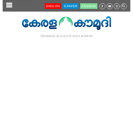
SECTIONS
ENGLISH
E-PAPER
KĀZHCHA
HOME
LATEST
THURSDAY, 06 AUGUST 2026 6.46 PM IST
AUDIO
NOTIFIED NEWS
POLL
KERALA
LOCAL
NEWS 360
CASE DIARY