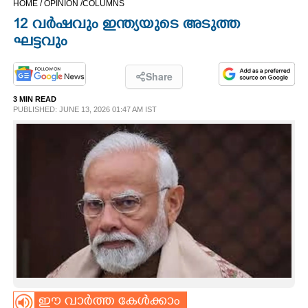
HOME /
OPINION /
COLUMNS
CINEMA
12 വർഷവും ഇന്ത്യയുടെ അടുത്ത
ഘട്ടവും
OPINION
Share
PHOTOS
3 MIN READ
PUBLISHED: JUNE 13, 2026 01:47 AM IST
LIFESTYLE
SPIRITUAL
INFO+
ART
ASTRO
ഈ വാർത്ത കേൾക്കാം