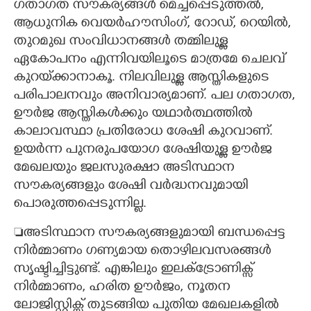
ഗതാഗത സൗകര്യങ്ങൾ മെച്ചപ്പെടുത്തൽ,
ആധുനിക വെയർഹൗസിംഗ്, റോഡ്, റെയിൽ,
തുറമുഖ സംവിധാനങ്ങൾ തമ്മിലുള്ള
ഏകോപനം എന്നിവയിലൂടെ മാത്രമേ ചെലവ്
കുറയ്‌ക്കാനാകൂ. നിലവിലുള്ള ആസ്തികളുടെ
പരിപാലനവും അനിവാര്യമാണ്. പല ഗതാഗത,
ഊർജ ആസ്തികൾക്കും യഥാർത്ഥത്തിൽ
കാലാവസ്ഥാ പ്രതിരോധ ശേഷി കുറവാണ്.
ഉയർന്ന പുനരുപയോഗ ശേഷിയുള്ള ഊർജ
മേഖലയും ജലസുരക്ഷാ അടിസ്ഥാന
സൗകര്യങ്ങളും ശേഷി വർദ്ധനവുമായി
പൊരുത്തപ്പെടുന്നില്ല.
അടിസ്ഥാന സൗകര്യങ്ങളുമായി ബന്ധപ്പെട്ട
നിർമ്മാണം ഗണ്യമായ തൊഴിലവസരങ്ങൾ
സൃഷ്ടിച്ചിട്ടുണ്ട്. എങ്കിലും ഇലക്ട്രോണിക്സ്
നിർമ്മാണം, ഹരിത ഊർജം, നൂതന
ലോജിസ്റ്റിക്സ് തുടങ്ങിയ പുതിയ മേഖലകളിൽ