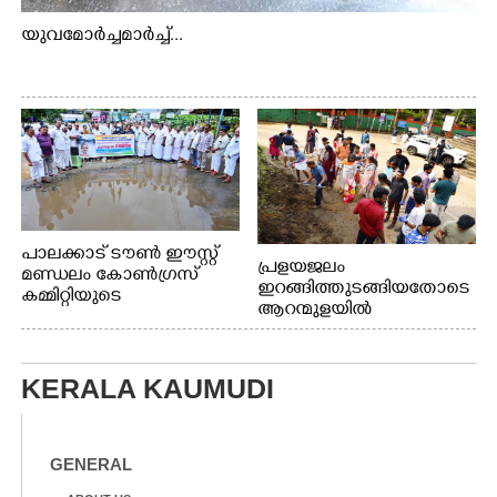
യുവമോർച്ചമാർച്ച്...
പാലക്കാട് ടൗൺ ഈസ്റ്റ്
പ്രളയജലം
മണ്ഡലം കോൺഗ്രസ്
ഇറങ്ങിത്തുടങ്ങിയതോടെ
കമ്മിറ്റിയുടെ
ആറന്മുളയിൽ
നേതൃത്വത്തിൽ
ഗ്രാമപഞ്ചായത്ത്
പ്രസിഡന്റ് മാരും
അംഗങ്ങളും
KERALA KAUMUDI
രാഷ്ട്രീയപ്രവത്തകരും
അടങ്ങുന്ന സംഘം
റോഡിൽ അടിഞ്ഞ് കൂടിയ
ചെളിയും മണ്ണും മറ്റ്
GENERAL
മാലിന്യങ്ങളും നീക്കം