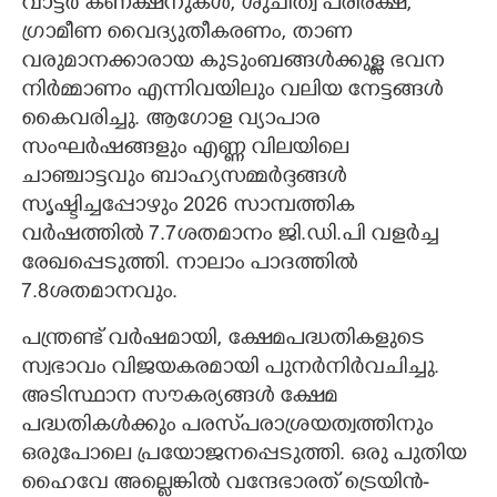
വാട്ടർ കണക്ഷനുകൾ, ശുചിത്വ പരിരക്ഷ,
ഗ്രാമീണ വൈദ്യുതീകരണം, താണ
വരുമാനക്കാരായ കുടുംബങ്ങൾക്കുള്ള ഭവന
നിർമ്മാണം എന്നിവയിലും വലിയ നേട്ടങ്ങൾ
കൈവരിച്ചു. ആഗോള വ്യാപാര
സംഘർഷങ്ങളും എണ്ണ വിലയിലെ
ചാഞ്ചാട്ടവും ബാഹ്യസമ്മർദ്ദങ്ങൾ
സൃഷ്ടിച്ചപ്പോഴും 2026 സാമ്പത്തിക
വർഷത്തിൽ 7.7ശതമാനം ജി.ഡി.പി വളർച്ച
രേഖപ്പെടുത്തി. നാലാം പാദത്തിൽ
7.8ശതമാനവും.
പന്ത്രണ്ട് വർഷമായി, ക്ഷേമപദ്ധതികളുടെ
സ്വഭാവം വിജയകരമായി പുനർനിർവചിച്ചു.
അടിസ്ഥാന സൗകര്യങ്ങൾ ക്ഷേമ
പദ്ധതികൾക്കും പരസ്‌പരാശ്രയത്വത്തിനും
ഒരുപോലെ പ്രയോജനപ്പെടുത്തി. ഒരു പുതിയ
ഹൈവേ അല്ലെങ്കിൽ വന്ദേഭാരത് ട്രെയിൻ-