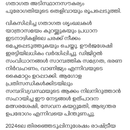
ഗതാഗത അടിസ്ഥാനസൗകര്യം
പുരോഗതിയുടെ തെളിവായും രൂപപ്പെടുത്തി.
വികസിപ്പിച്ച ഗതാഗത ശൃംഖലകൾ
യാത്രാസമയം കുറയ്ക്കുകയും പ്രധാന
ഇടനാഴികളിലെ ചരക്ക് നീക്കം
മെച്ചപ്പെടുത്തുകയും ചെയ്തു. ഊർജശേഷി
ഇരട്ടിയിലധികം വർദ്ധിപ്പിച്ചു. ഡിജിറ്റൽ
സംവിധാനങ്ങൾ സാമ്പത്തിക സമഗ്രത, ഭരണ
നിർവഹണം, വാണിജ്യം എന്നിവയുടെ
കൈമാറ്റം ഉറപ്പാക്കി. ആഗോള
പ്രതിസന്ധികൾക്കിടയിലും
സമ്പദ്‌വ്യവസ്ഥയുടെ ആക്കം നിലനിറുത്താൻ
സഹായിച്ച ഈ നേട്ടങ്ങൾ ഉത്പാദന
മത്സരശേഷി, സേവന കയറ്റുമതി, ആഭ്യന്തര
ഉപഭോഗം എന്നിവയെ പിന്തുണച്ചു.
2024ലെ തിരഞ്ഞെടുപ്പിനുശേഷം രാഷ്ട്രീയ