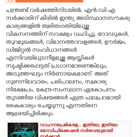
പന്ത്രണ്ട് വർഷത്തിനിടയിൽ, എൻ‌.ഡി‌.എ
CARTOONS
സർക്കാരിന് കീഴിൽ ഇന്ത്യ അടിസ്ഥാനസൗകര്യ
കാര്യങ്ങളിൽ ത്വരിതഗതിയിലുള്ള
LITERATURE
വികസനത്തിന് സാക്ഷ്യം വഹിച്ചു. റോഡുകൾ,
തുറമുഖങ്ങൾ, വിമാനത്താവളങ്ങൾ, ഊർജം,
ZOOM
ഡിജിറ്റൽ സംവിധാനങ്ങൾ
എന്നിവയിലുടനീളമുള്ള ആസ്തികൾ
CONTACT US
സൃഷ്ടിക്കപ്പെട്ടത് പ്രധാനമാണെങ്കിലും,
അടുത്തഘട്ടം നിർണായകമാണ്. അത്
ഗുണനിലവാരം, പരിപാലനം, സ്വകാര്യ
നിക്ഷേപം, കേന്ദ്ര-സംസ്ഥാന ഏകോപനം
തുടങ്ങിയ വിഷയങ്ങൾ എത്ര ഫലപ്രദമായി
കൈകാര്യം ചെയ്യുന്നു എന്നതിനെ
ആശ്രയിച്ചിരിക്കും.
വാഹനപ്രേമികളേ... ഇതിലേ, ഇതിലേ
മോഡിഫിക്കേഷൻ സർവേയുമായി