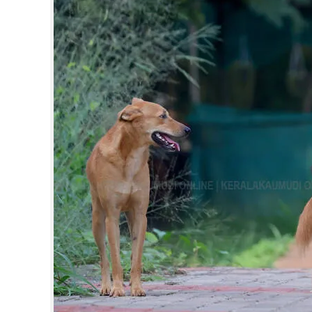
CINEMA
OPINION
PHOTOS
LIFESTYLE
SPIRITUAL
INFO+
ART
ASTRO