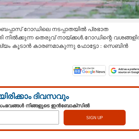
ബൈപ്പാസ് റോഡിലെ നടപ്പാതയിൽ പ്രഭാത
ി നിൽക്കുന്ന തെരുവ് നായ്ക്കൾ.റോഡിന്റെ വശങ്ങള
െ ശല്യം കൂടാൻ കാരണമാകുന്നു ഫോട്ടോ : സെബിൻ
യിരിക്കാം ദിവസവും
 സംഭവങ്ങൾ നിങ്ങളുടെ ഇൻബോക്സിൽ