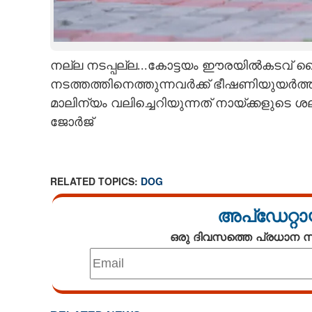
CARTOONS
LITERATURE
നല്ല നടപ്പല്ല...കോട്ടയം ഈരയിൽകടവ് 
നടത്തത്തിനെത്തുന്നവർക്ക് ഭീഷണിയുയർത്ത
മാലിന്യം വലിച്ചെറിയുന്നത് നായ്ക്കളുട
ZOOM
ജോർജ്
CONTACT US
RELATED TOPICS:
DOG
അപ്ഡേറ്റാ
ഒരു ദിവസത്തെ പ്രധാന