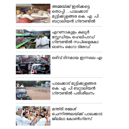
×
അമ്മയ്ക്ക് ഇരിക്കട്ടെ
തൊപ്പി ...പാലക്കാട്
മുട്ടിക്കുളങ്ങര കെ. എ. പി .
ബറ്റാലിയൻ ഗ്രൗണ്ടിൽ
പരിശീലനം
എറണാകുളം കലൂർ
സ്റ്റേഡിയം ഹെലിപാഡ്
ഗ്രൗണ്ടിൽ സപ്ളൈകോ
ഓണം മെഗാ ട്രേഡ്
ഫെയർ സംസ്ഥാനതല
ഉദ്ഘാടനം നിർവഹിച്ച്
ഒഴിവ് ദിനമായ ഇന്നലെ എറണാകുളം സൗത്
സ്റ്റാൾ
സന്ദർശിക്കുന്ന മുഖ്യമന്ത്രി
വി.ഡി. സതീശൻ.
മന്ത്രി അനൂപ്
ജേക്കബ് സമീപം
പാലക്കാട് മുട്ടിക്കുളങ്ങര
കെ. എ. പി ബറ്റാലിയൻ
ഗ്രൗണ്ടിൽ പരിശീലനം
മന്ത്രി രമേശ്
ചെന്നിത്തലയ്ക്ക് പാലക്കാട്
ജില്ലാ കോൺഗ്രസ്