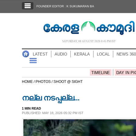
SECTIONS
FOUNDER EDITOR : K SUKUMARAN BA
HOME
LATEST
AUDIO
SATURDAY, 08 AUGUST 2026 8.45 PM IST
NOTIFIED NEWS
LATEST
AUDIO
KERALA
LOCAL
NEWS 360
POLL
KERALA
TIMELINE
DAY IN PI
HOME /
PHOTOS /
SHOOT @ SIGHT
LOCAL
നല്ല നടപ്പല്ല...
NEWS 360
1 MIN READ
PUBLISHED: MAY 18, 2026 05:32 PM IST
CASE DIARY