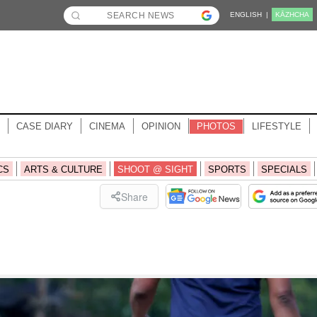
ENGLISH |
KĀZHCHA
CASE DIARY
CINEMA
OPINION
PHOTOS
LIFESTYLE
CS
ARTS & CULTURE
SHOOT @ SIGHT
SPORTS
SPECIALS
Share