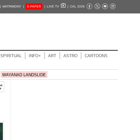
|
MATRIMONY |
E-PAPER
|
LIVE TV
|
CAL 2026
SPIRITUAL
INFO+
ART
ASTRO
CARTOONS
WAYANAD LANDSLIDE