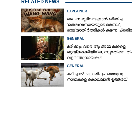
RELATED NEWS
EXPLAINER
ചൈന മൂടിവയ്‌ക്കാൻ ശ്രമിച്ച
'തെരുവുനായയുടെ മരണം';
രാജ്യാതിർത്തികൾ കടന്ന് പ്രത
GENERAL
മരിക്കും വരെ ആ അമ്മ മക്കളെ
ഒറ്റയ്ക്കാക്കിയില്ല,​ സുമതിയെ തി
വളർത്തുനായകൾ
GENERAL
കടിച്ചാൽ കൊല്ലും: തെരുവു
നായകളെ കൊല്ലാൻ ഉത്തരവ്