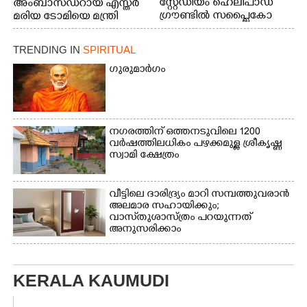
സ്റ്റേഡിയം ഹെലിപാഡ്
അംബാസഡറായ എസ്തർ
ഗ്രൗണ്ടിൽ സപ്ളൈകോ
മരിയ ടോമിയെ മന്ത്രി
ഓണം മെഗാ ട്രേഡ്
എൻ.ഷംസുദ്ദീൻ
ഫെയർ സംസ്ഥാനതല
അഭിനന്ദിക്കുന്നു.
TRENDING IN
SPIRITUAL
ഉദ്ഘാടനം നിർവഹിച്ച്
സ്റ്റാൾ
ഗുരുമാർഗം
സന്ദർശിക്കുന്ന മുഖ്യമന്ത്രി
വി.ഡി. സതീശൻ.
മന്ത്രി അനൂപ്
ജേക്കബ് സമീപം
നഗരത്തിന് ഒത്തനടുവിലെ 1200
വർഷത്തിലധികം പഴക്കമുള്ള ശ്രീകൃഷ്ണ
സ്വാമി ക്ഷേത്രം
വീട്ടിലെ ദാരിദ്ര്യം മാറി സമ്പത്തുവരാൻ
അലമാര സഹായിക്കും;
വാസ്‌തുശാസ്ത്രം പറയുന്നത്
അനുസരിക്കാം
KERALA KAUMUDI