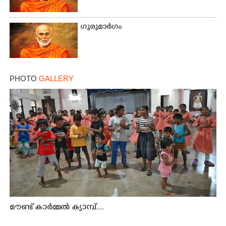
ഗുരുമാർഗം
×
Share this link
PHOTO
GALLERY
Copy Link
മൗണ്ട് കാർമ്മൽ ക്യാമ്പ്....