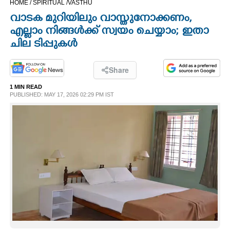
HOME /
SPIRITUAL /
VASTHU
CINEMA
വാടക മുറിയിലും വാസ്തുനോക്കണം,
എല്ലാം നിങ്ങൾക്ക് സ്വയം ചെയ്യാം; ഇതാ
OPINION
ചില ടിപ്പുകൾ
PHOTOS
Share
1 MIN READ
PUBLISHED: MAY 17, 2026 02:29 PM IST
LIFESTYLE
SPIRITUAL
INFO+
ART
ASTRO