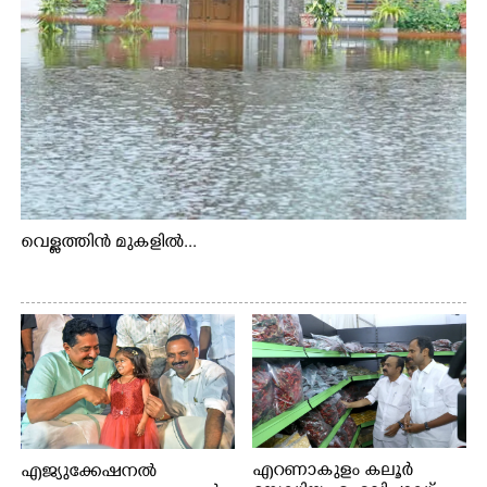
വെള്ളത്തിൻ മുകളിൽ...
എറണാകുളം കലൂർ
എജ്യുക്കേഷനൽ