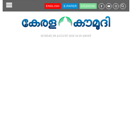
SECTIONS
ENGLISH
E-PAPER
KĀZHCHA
HOME
LATEST
SUNDAY, 09 AUGUST 2026 10.59 AM IST
AUDIO
NOTIFIED NEWS
POLL
KERALA
LOCAL
NEWS 360
CASE DIARY