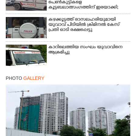
പെൺകുട്ടികളെ
കൂട്ടബലാത്സംഗത്തിന് ഇരയാക്കി;
മൂന്ന് പേർ പിടിയിൽ
കഴക്കൂട്ടത്ത് രാസലഹരിയുമായി
യുവാവ് പിടിയിൽ ക്രിമിനൽ കേസ്
പ്രതി ഓടി രക്ഷപ്പെട്ടു
കാറിലെത്തിയ സംഘം യുവാവിനെ
ആക്രമിച്ചു
PHOTO
GALLERY