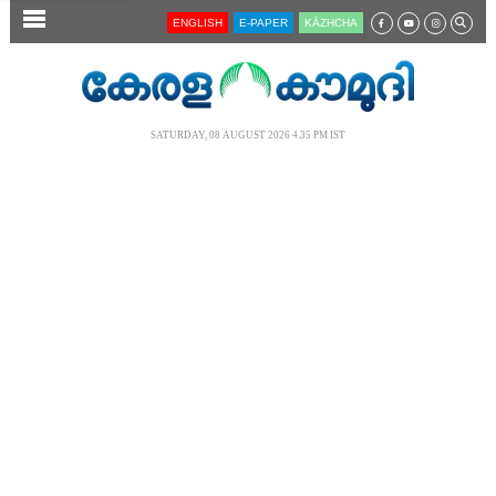
SECTIONS
ENGLISH
E-PAPER
KĀZHCHA
HOME
LATEST
SATURDAY, 08 AUGUST 2026 4.35 PM IST
AUDIO
NOTIFIED NEWS
POLL
KERALA
LOCAL
NEWS 360
CASE DIARY