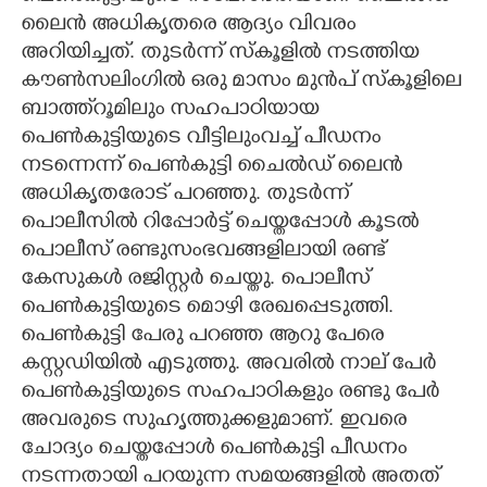
ലൈൻ അധികൃതരെ ആദ്യം വിവരം
അറിയിച്ചത്. തുടർന്ന് സ്കൂളിൽ നടത്തിയ
കൗൺസലിംഗിൽ ഒരു മാസം മുൻപ് സ്കൂളിലെ
ബാത്ത്റൂമിലും സഹപാഠിയായ
പെൺകുട്ടിയുടെ വീട്ടിലുംവച്ച് പീഡനം
നടന്നെന്ന് പെൺകുട്ടി ചൈൽഡ് ലൈൻ
അധികൃതരോട് പറഞ്ഞു. തുടർന്ന്
പൊലീസിൽ റിപ്പോർട്ട് ചെയ്തപ്പോൾ കൂടൽ
പൊലീസ് രണ്ടുസംഭവങ്ങളിലായി രണ്ട്
കേസുകൾ രജിസ്റ്റർ ചെയ്തു. പൊലീസ്
പെൺകുട്ടിയുടെ മൊഴി രേഖപ്പെടുത്തി.
പെൺകുട്ടി പേരു പറഞ്ഞ ആറു പേരെ
കസ്റ്റഡിയിൽ എടുത്തു. അവരിൽ നാല് പേർ
പെൺകുട്ടിയുടെ സഹപാഠികളും രണ്ടു പേർ
അവരുടെ സുഹൃത്തുക്കളുമാണ്. ഇവരെ
ചോദ്യം ചെയ്തപ്പോൾ പെൺകുട്ടി പീഡനം
ന‌ടന്നതായി പറയുന്ന സമയങ്ങളിൽ അതത്