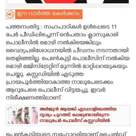
CARTOONS
ഈ വാർത്ത കേൾക്കാം
പത്തനംതിട്ട : സഹപാഠികൾ ഉൾപ്പെടെ 11
LITERATURE
പേർ പീഡിപ്പിച്ചെന്ന് ഒൻപതാം ക്ലാസുകാരി
പൊലീസിൽ മൊഴി നൽകിയെങ്കിലും
ZOOM
വൈദ്യപരിശോധനയിൽ പീഡനം നടന്നതായി
തെളിഞ്ഞില്ല. പെൺകുട്ടി പൊലീസിന് നൽകിയ
CONTACT US
മൊഴി മജിസ്ട്രേറ്റിന് മുന്നിൽ മാറ്റിപ്പറയുകയും
ചെയ്തു. കസ്റ്റഡിയിൽ എടുത്ത
പ്രായപൂർത്തിയാകാത്ത നാലുപേരടക്കം
ആറുപേരെ പൊലീസ് വിട്ടയച്ചു. ഇവർ
നിരീക്ഷണത്തിലാണ്.
അർജുൻ ആയങ്കി എടപ്പാളിലെത്തിയ
ദൃശ്യം പുറത്ത്; ഒപ്പമുണ്ടായിരുന്ന
നാലുപേർ പൊലീസ് കസ്റ്റഡിയിൽ
പെൺകുട്ടിയുടെ സഹോദരിയാണ് ചൈൽഡ്