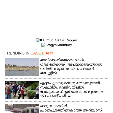
×
Share this link
TRENDING IN
CASE DIARY
അവിവാഹിതയായ മകൾ
ഗർഭിണിയായി; അപമാനഭയത്താൽ
നദിയിൽ മുക്കികൊന്ന പിതാവ്
Copy Link
അറസ്റ്റിൽ
എട്ടാം ക്ളാസുകാരൻ തോക്കുമായി
സ്കൂളിൽ, വെടിവയ്പ്പിൽ
അദ്ധ്യാപകൻ ഉൾപ്പെടെ രണ്ടുമരണം;
15 പേർക്ക് പരിക്ക്
ഓടുന്ന കാറിൽ
പ്രായപൂർത്തിയാകാത്ത ആദിവാസി