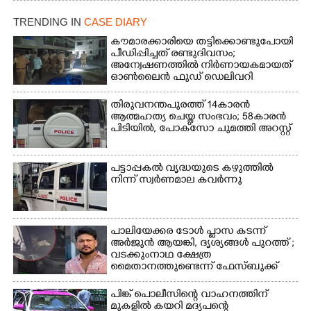
TRENDING IN
CASE DIARY
കൗമാരക്കാരിയെ തട്ടിക്കൊണ്ടുപോയി
പീഡിപ്പിച്ചത് രണ്ടുദിവസം;
അന്വേഷണത്തിൽ നിർണായകമായത്
ഓൺലൈൻ ഫുഡ് ഡെലിവറി
തിരുവനന്തപുരത്ത് 14കാരൻ
ആത്മഹത്യ ചെയ്ത സംഭവം; 58കാരൻ
പിടിയിൽ, പോക്‌സോ ചുമത്തി അറസ്റ്റ്
പട്ടാപ്പകൽ വൃദ്ധയുടെ കഴുത്തിൽ
നിന്ന് സ്വർണമാല കവർന്നു
പാലിയേക്കര ടോൾ പ്ലാസ കടന്ന്
അർജുൻ ആയങ്കി,​ ദൃശ്യങ്ങൾ പുറത്ത് ;
വടക്കുംനാഥ ക്ഷേത്ര
മൈതാനത്തുണ്ടെന്ന് ഫേസ്ബുക്ക്
പോസ്റ്റ്
പിങ്ക് പൊലീസിന്റെ വാഹനത്തിന്
മുകളിൽ കയറി മദ്യപന്റെ