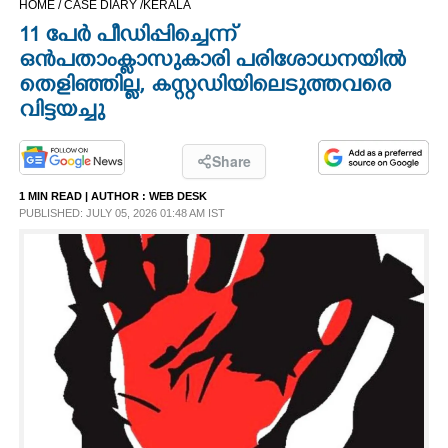
HOME /
CASE DIARY /
KERALA
CINEMA
11 പേർ പീഡിപ്പിച്ചെന്ന്
ഒൻപതാംക്ളാസുകാരി പരിശോധനയിൽ
OPINION
തെളിഞ്ഞില്ല, കസ്റ്റഡിയിലെടുത്തവരെ
വിട്ടയച്ചു
PHOTOS
Share
LIFESTYLE
1 MIN READ
| AUTHOR :
WEB DESK
PUBLISHED: JULY 05, 2026 01:48 AM IST
SPIRITUAL
INFO+
ART
ASTRO