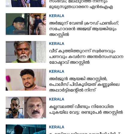
സംഭവം; മലപ്പുറത്ത് നിന്നും
മുഖ്യസൂത്രധാരനെ എൻഐഎ
അറസ്റ്റ് ചെയ്‌തു
KERALA
അർജുന് വേണ്ടി ക്രൗഡ് ഫണ്ടിംഗ്;
സഹോദരൻ അജയ് ആയങ്കിയും
അറസ്റ്റിൽ
KERALA
വീട് കുത്തിത്തുറന്ന് സ്വർണവും
പണവും കവർന്ന അന്തർസംസ്ഥാന
മോഷ്ടാവ് അറസ്റ്റിൽ
KERALA
അർജുൻ ആയങ്കി അറസ്റ്റിൽ,
പൊലീസ് പിടികൂടിയത് കണ്ണൂരിലെ
അപ്പാർട്ട്‌മെന്റിൽ നിന്ന്
KERALA
കല്ലമ്പലത്ത് വീണ്ടും നിരോധിത
പുകയില വേട്ട: രണ്ടുപേർ അറസ്റ്റിൽ
KERALA