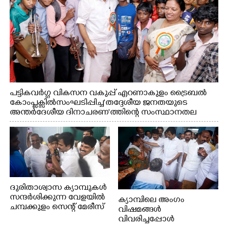
പട്ടികവർഗ്ഗ വികസന വകുപ്പ് എറണാകുളം ട്രൈബൽ
കോംപ്ലക്സിൽ സംഘടിപ്പിച്ച "തദ്ദേശീയ ജനതയുടെ
അന്തർദേശീയ ദിനാചരണ"ത്തിന്റെ സംസ്ഥാനതല
ഉദ്ഘാടനത്തിന് ശേഷം മുഖ്യമന്ത്രി വി.ഡി.
സതീശൻ കുട്ടികളോടൊപ്പം ഫോട്ടോയ്ക്ക് പോസ് ചെയ്യുന്നു.
മന്ത്രി കെ.എ. തുളസി സമീപം
ദുരിതാശ്വാസ ക്യാമ്പുകൾ
സന്ദർശിക്കുന്ന വേളയിൽ
ക്യാമ്പിലെ അംഗം
ചമ്പക്കുളം സെന്റ് മേരീസ്
വിഷമങ്ങൾ
ഹയർ സെക്കൻഡറി
വിവരിച്ചപ്പോൾ
സ്കൂളിലെ