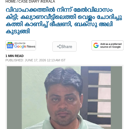
HOME /
CASE DIARY /
KERALA
CINEMA
വിവാഹക്കത്തില്‍ നിന്ന് മേല്‍വിലാസം
കിട്ടി; കല്യാണവീട്ടിലെത്തി വെള്ളം ചോദിച്ചു
OPINION
കത്തി കാണിച്ച് ഭീഷണി, ബക്‌സു അലി
കുടുങ്ങി
PHOTOS
Share
LIFESTYLE
1 MIN READ
PUBLISHED: JUNE 17, 2026 12:13 AM IST
SPIRITUAL
INFO+
ART
ASTRO