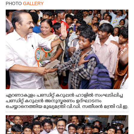
PHOTO
GALLERY
എറണാകുളം പണ്ഡിറ്റ് കറുപ്പൻ ഹാളിൽ സംഘടിപ്പിച്ച
പണ്ഡിറ്റ് കറുപ്പൻ അനുസ്മരണം ഉദ്ഘാടനം
ചെയ്യാനെത്തിയ മുഖ്യമന്ത്രി വി.ഡി. സതീശൻ മന്ത്രി വി.ഇ.
അബ്ദുൽ ഗഫൂർ ഹൈബി ഈഡൻ എം.പി
എന്നിവരുമായി സൗഹൃദ സംഭാഷണത്തിൽ