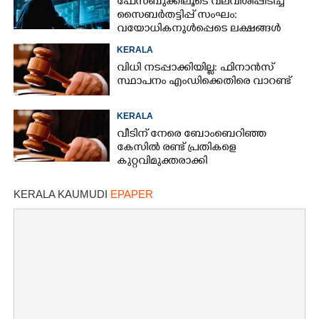
ഫേസ്ബുക്കിലൂടെ വലവീശിപ്പിടിച്ച്
സൈബർതട്ടിപ്പ് സംഘം:
വയോധികനുൾപ്പെടെ ലക്ഷങ്ങൾ
നഷ്ടമായി
KERALA
വിധി നടപ്പാക്കിയില്ല: ഫിനാൻസ്
സ്ഥാപനം എംഡിക്കെതിരെ വാറണ്ട്
KERALA
വീടിന് നേരെ ബോംബെറിഞ്ഞ
കേസിൽ രണ്ട് പ്രതികളെ
കുറ്റവിമുക്തരാക്കി
KERALA KAUMUDI
EPAPER