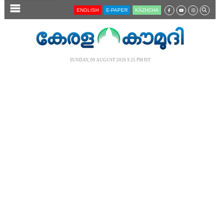
SECTIONS
ENGLISH
E-PAPER
KĀZHCHA
HOME
LATEST
SUNDAY, 09 AUGUST 2026 9.25 PM IST
AUDIO
NOTIFIED NEWS
POLL
KERALA
LOCAL
NEWS 360
CASE DIARY