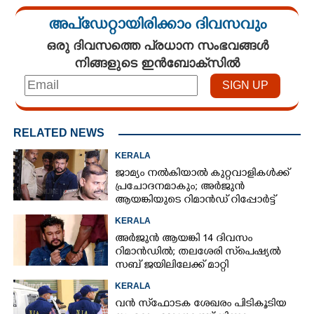
അപ്ഡേറ്റായിരിക്കാം ദിവസവും
ഒരു ദിവസത്തെ പ്രധാന സംഭവങ്ങൾ
നിങ്ങളുടെ ഇൻബോക്സിൽ
RELATED NEWS
KERALA
ജാമ്യം നൽകിയാൽ കുറ്റവാളികൾക്ക്
പ്രചോദനമാകും; അർജുൻ
ആയങ്കിയുടെ റിമാൻഡ് റിപ്പോർട്ട്
പുറത്ത്
KERALA
അർജുൻ ആയങ്കി 14 ദിവസം
റിമാൻഡിൽ; തലശേരി സ്‌പെഷ്യൽ
സബ് ജയിലിലേക്ക് മാറ്റി
KERALA
വൻ സ്‌ഫോടക ശേഖരം പിടികൂടിയ