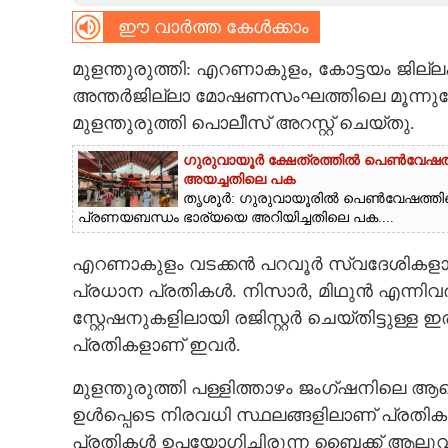
ഈ വാർത്ത കേൾക്കാം
CARTOONS
മുളന്തുരുത്തി: എറണാകുളം, കോട്ടയം ജില
LITERATURE
അന്തർജില്ലാ മോഷണസംഘത്തിലെ മൂന്നു
മുളന്തുരുത്തി പൊലീസ് അറസ്റ്റ് ചെയ്തു.
ZOOM
ഗുരുവായൂർ ക്ഷേത്രത്തിൽ പെൺവേഷത്തില
അയച്ചതിലെ പക
തൃശൂർ: ഗുരുവായൂരിൽ പെൺവേഷത്തിലെത
CONTACT US
പ്രണയബന്ധം ഭാര്യയെ അറിയിച്ചതിലെ പക....
എറണാകുളം വടക്കൻ പറവൂർ സ്വദേശികളായ
പ്രധാന പ്രതികൾ. നിസാർ, മിഥുൻ എന്നി
സ്റ്റേഷനുകളിലായി രജിസ്റ്റർ ചെയ്തിട്ട
പ്രതികളാണ് ഇവർ.
മുളന്തുരുത്തി പള്ളിത്താഴം ജംഗ്ഷനിലെ ആളൊ
ഉൾപ്പെടെ നിരവധി സ്ഥലങ്ങളിലാണ് പ്ര
പ്രതികൾ ഉപയോഗിച്ചിരുന്ന ബൈക്ക് ആലുവ 