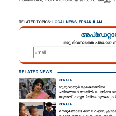
RELATED TOPICS:
LOCAL NEWS
,
ERNAKULAM
അന്തർജില്ലാ
അപ്ഡേറ്റാ
സംഘത്തിലെ അ
ഒരു ദിവസത്തെ പ്രധാന
RELATED NEWS
KERALA
ഗുരുവായൂർ ക്ഷേത്രത്തിലെ
പടിഞ്ഞാറെ നടയിൽ പെൺവേഷത
യുവാവ്,​ കസ്റ്റഡിയിലെടുത്തപ്പോ
തെളിഞ്ഞത് വൻഗൂഢാലോചന
KERALA
നെടുമങ്ങാട്ടെ ഒന്നര വയസുകാരന