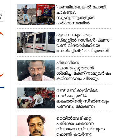
'പണമില്ലെങ്കിൽ പോയി
ചാകണം',
സുഹൃത്തുക്കളുടെ
പരിഹാസത്തിൽ
വ്യവസായിയുടെ
ആത്മഹത്യ, മൂന്ന് പേർ
എറണാകുളത്തെ
അറസ്റ്റിൽ
സ്‌കൂളിൽ റാഗിംഗ്; പ്ലസ്
വൺ വിദ്യാർത്ഥിയെ
ടോയ്‌ലറ്റിലിട്ട് മർദിച്ചതായി
പരാതി
പിതാവിനെ
കൊലപ്പെടുത്താൻ
ശ്രമിച്ച മകന് നാലുവർഷം
കഠിനതടവും പിഴയും
രണ്ട് മണിക്കൂറിനിടെ
നഷ്‌ടപ്പെട്ടത് 14
ലക്ഷത്തിന്റെ സ്വർണവും
പണവും, മോഷണം
അടച്ചിട്ട വീട്ടിൽ
റെയിൽവേ ടിക്കറ്റ്
പരിശോധകനെന്ന
വ്യാജേന സ്വാമിയുടെ
ഫോൺ കവർന്നു:
കൊച്ചിയിൽ പിടിയിലായത്