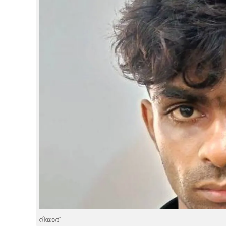
CINEMA
OPINION
PHOTOS
LIFESTYLE
SPIRITUAL
INFO+
ART
ASTRO
റിയാദ്