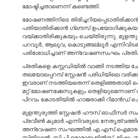
മോഷ്ടിച്ചതാണെന്ന് കണ്ടെത്തി.
മോഷണത്തിനിടെ തിരിച്ചറിയപ്പെടാതിരിക്കാ
പതിയാതിരിക്കാൻ ഗ്ലൗസ് ഉപയോഗിക
വയ്ക്കാതിരിക്കുകയും ചെയ്തിരുന്നു. മുളന്
പറവൂർ, ആലുവ, കൊടുങ്ങല്ലൂർ എന്നിവിടങ
പരിശോധിച്ചാണ് അന്വേഷണസംഘം പ്രതികളെ
പ്രതികളെ കസ്റ്റഡിയിൽ വാങ്ങി നടത്തിയ 
തലയോലപ്പറമ്പ് സ്റ്റേഷൻ പരിധിയിലെ വരിക
ഇവരാണ് നടത്തിയതെന്ന് തെളിഞ്ഞതായി പ
മറ്റ് മോഷണക്കേസുകളും തെളിയുമെന്നാണ
പിറവം കോടതിയിൽ ഹാജരാക്കി റിമാൻഡ് ചെ
മുളന്തുരുത്തി സ്റ്റേഷൻ ഹൗസ് ഓഫീസർ 
പ്രവീൺ കുമാർ എന്നിവരുടെ നേതൃത്വത്തി
അന്വേഷണ സംഘത്തിൽ എ.എസ്.ഐമാരായ ജയ
സിജിലാൽ, സി.പി.ഒമാരായ ജിൽസ്, ജിഷ്ണു, സ