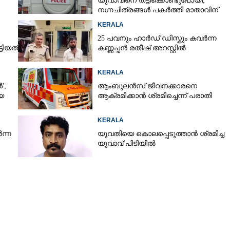
യുവാവിനെ തട്ടിക്കൊണ്ടുപോയി;
നഗ്നചിത്രങ്ങൾ പകർത്തി മാതാവിന്
അയച്ചു
KERALA
25 പവനും ഹാർഡ് ഡിസ്കും കവർന്ന
ടിയത്
കണ്ണപ്പൻ രതീഷ് അറസ്റ്റിൽ
KERALA
';
ആംബുലൻസ് ജീവനക്കാരനെ
യെ
ആക്രമിക്കാൻ ശ്രമിച്ചെന്ന് പരാതി
KERALA
ന്ന
യുവതിയെ കൊലപ്പെടുത്താൻ ശ്രമിച്ച
യുവാവ് പിടിയിൽ