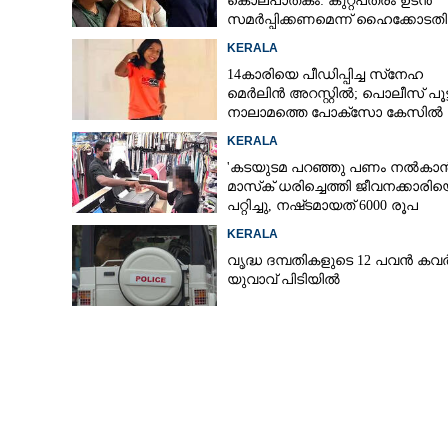
കൊലപാതകം: കുറ്റപത്രം ഉടൻ
സമർപ്പിക്കണമെന്ന് ഹൈക്കോടതി
KERALA
14കാരിയെ പീഡിപ്പിച്ച സ്‌നേഹ
മെർലിൻ അറസ്റ്റിൽ; പൊലീസ് പൂട്
നാലാമത്തെ പോക്‌സോ കേസിൽ
KERALA
'കടയുടമ പറഞ്ഞു പണം നൽകാൻ
മാസ്‌ക് ധരിച്ചെത്തി ജീവനക്കാരി
പറ്റിച്ചു, നഷ്‌ടമായത് 6000 രൂപ
KERALA
വൃദ്ധ ദമ്പതികളുടെ 12 പവൻ കവർ
യുവാവ് പിടിയിൽ