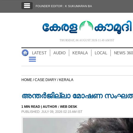
SECTIONS
FOUNDER EDITOR : K SUKUMARAN BA
HOME
LATEST
AUDIO
THURSDAY, 06 AUGUST 2026 11.49 AM IST
NOTIFIED NEWS
LATEST
AUDIO
KERALA
LOCAL
NEWS 360
POLL
KERALA
HOME /
CASE DIARY /
KERALA
LOCAL
അന്തർജില്ലാ മോഷണ സംഘത്
NEWS 360
1 MIN READ
| AUTHOR :
WEB DESK
PUBLISHED: JULY 09, 2026 02:15 AM IST
CASE DIARY