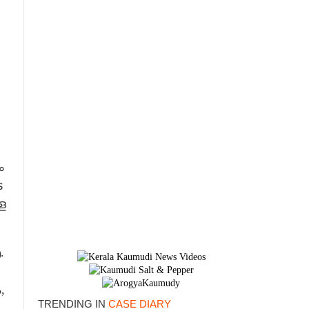
ം
െ
െ
×
.
,
TRENDING IN
CASE DIARY