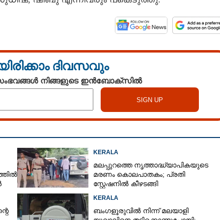
Copy Link
 മോഷണ
യിരിക്കാം ദിവസവും
ഞ്ചുപേർ പിടിയിൽ
 സംഭവങ്ങൾ നിങ്ങളുടെ ഇൻബോക്സിൽ
KERALA
മലപ്പുറത്തെ നൃത്താദ്ധ്യാപികയുടെ
്തിൽ
മരണം കൊലപാതകം; പ്രതി
ൾ
സ്റ്റേഷനിൽ കീഴടങ്ങി
KERALA
്റെ
ബംഗളൂരുവിൽ നിന്ന് മലയാളി