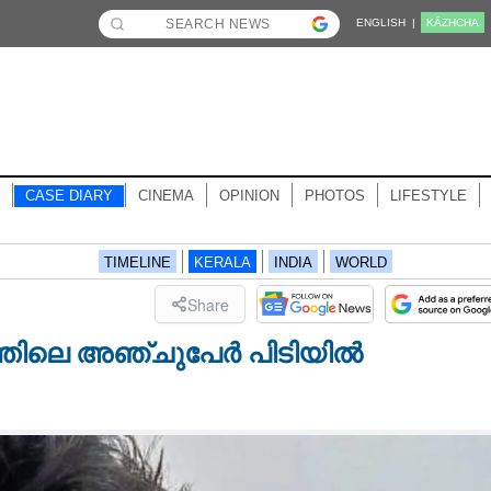
ENGLISH |
KĀZHCHA
CASE DIARY
CINEMA
OPINION
PHOTOS
LIFESTYLE
TIMELINE
KERALA
INDIA
WORLD
Share
തിലെ അഞ്ചുപേർ പിടിയിൽ