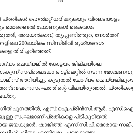
ൻ പ്രതികൾ ഹെൽമറ്റ് ധരിക്കുകയും വിരലടയാളം
്കുകയും മൊബൈൽ ഫോണുകൾ കൈവശം
തുരുത്തി, അരയൻകാവ്, തൃപ്പൂണിത്തുറ, നോർത്ത്
്ങളിലെ 200ലധികം സിസിടിവി ദൃശ്യങ്ങൾ
 തിരിച്ചറിഞ്ഞത്.
ചോദ്യം ചെയ്യലിൽ കോട്ടയം ജില്ലയിലെ
്കാംകുന്ന് സപ്ലൈകോ ഔട്ട്‌ലെറ്റിൽ നടന്ന മോഷണവു
ൊലീസ് അറിയിച്ചു. കൂടുതൽ ചോദ്യം ചെയ്യലിലൂട
് അന്വേഷണസംഘത്തിന്റെ വിലയിരുത്തൽ. പ്രതികള
യ്തു.
സംഗീത് പുനത്തിൽ, എസ്.ഐ.പ്രിൻസി.ആർ, എസ്.ഐ
ലുള്ള സംഘമാണ് പ്രതികളെ പിടികൂടിയത്.
Share this link
കുമാർ, ഷാജിത്ത്, എസ്.സി.പി.ഒമാരായ സലീം
ുധീഷ്, ഷിബു എന്നിവരും പങ്കെടുത്തു.