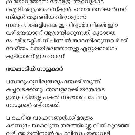
ഗ്രിഗോറിയോസ് കോളജ്, അറവുകാട്
ഐ.ടി.ഐ,ഹൈസ്‌കൂൾ, ഹയർ സെക്കൻഡറി
സ്‌കൂൾ തുടങ്ങിയ വിദ്യാഭ്യാസ
സ്ഥാപനങ്ങളിലേക്കുള്ള വിദ്യാർത്ഥികൾ ഈ
വഴിയെയാണ് ആശ്രയിക്കുന്നത്. കൂടാതെ
പോളിടെക്നികിന് പിന്നിൽ താമസിക്കുന്നവർക്ക്
ദേശീയപാതയിലെത്താനുള്ള എളുപ്പമാർഗം
കൂടിയാണ് ഈ റോഡ്.
ഭയപ്പാടിൽ നാട്ടുകാർ
സാമൂഹ്യവിരുദ്ധരും മയക്ക് മരുന്ന്
കച്ചവടക്കാരും താവളമാക്കിയതോടെ
ഇതുവഴിയുള്ള പകൽ സഞ്ചാരം പോലും
നാട്ടുകാർ ഒഴിവാക്കി
 ചെറിയ വാഹനങ്ങൾക്ക് മാത്രം
കടന്നുപോകാവുന്ന തരത്തിലുള്ള വീതികുറഞ്ഞ
വഴി ആയതിനാൽ പൊലീസും ഇതുവഴി