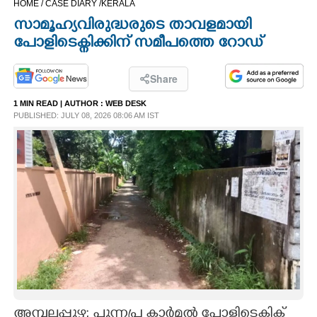
HOME /
CASE DIARY /
KERALA
CINEMA
സാമൂഹ്യവിരുദ്ധരുടെ താവളമായി
പോളിടെക്നിക്കിന് സമീപത്തെ റോഡ്
OPINION
Share
PHOTOS
1 MIN READ
| AUTHOR :
WEB DESK
PUBLISHED: JULY 08, 2026 08:06 AM IST
LIFESTYLE
SPIRITUAL
INFO+
ART
ASTRO
അമ്പലപ്പുഴ; പുന്നപ്ര കാർമൽ പോളിടെക്നിക്