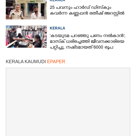
25 പവനും ഹാർഡ് ഡിസ്കും
കവർന്ന കണ്ണപ്പൻ രതീഷ് അറസ്റ്റിൽ
KERALA
'കടയുടമ പറഞ്ഞു പണം നൽകാൻ';
മാസ്‌ക് ധരിച്ചെത്തി ജീവനക്കാരിയെ
പറ്റിച്ചു, നഷ്‌ടമായത് 6000 രൂപ
KERALA KAUMUDI
EPAPER