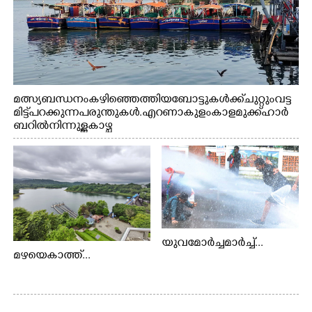
മത്സ്യബന്ധനം കഴിഞ്ഞെത്തിയ ബോട്ടുകൾക്ക് ചുറ്റും വട്ട
മിട്ട് പറക്കുന്ന പരുന്തുകൾ. എറണാകുളം കാളമുക്ക് ഹാർ
ബറിൽ നിന്നുള്ള കാഴ്ച
യുവമോർച്ചമാർച്ച്...
മഴയെകാത്ത്...