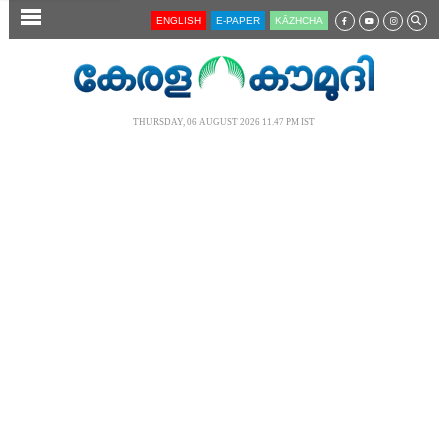
SECTIONS
ENGLISH
E-PAPER
KĀZHCHA
HOME
LATEST
THURSDAY, 06 AUGUST 2026 11.47 PM IST
AUDIO
NOTIFIED NEWS
POLL
KERALA
LOCAL
NEWS 360
CASE DIARY