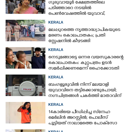
ഗുരുവായൂർ ക്ഷേത്രത്തിലെ
പടിഞ്ഞാറെ നടയിൽ
പെൺവേഷത്തിൽ യുവാവ്,​
കസ്റ്റഡിയിലെടുത്തപ്പോൾ
KERALA
തെളിഞ്ഞത് വൻഗൂഢാലോചന
മലപ്പുറത്തെ നൃത്താദ്ധ്യാപികയുടെ
മരണം കൊലപാതകം; പ്രതി
സ്റ്റേഷനിൽ കീഴടങ്ങി
KERALA
നെടുമങ്ങാട്ടെ ഒന്നര വയസുകാരന്റെ
കൊലപാതകം: കുറ്റപത്രം ഉടൻ
സമർപ്പിക്കണമെന്ന് ഹൈക്കോടതി
KERALA
ബംഗളൂരുവിൽ നിന്ന് മലയാളി
യുവാവിനെ തട്ടിക്കൊണ്ടുപോയി;
നഗ്നചിത്രങ്ങൾ പകർത്തി മാതാവിന്
അയച്ചു
KERALA
14കാരിയെ പീഡിപ്പിച്ച സ്‌നേഹ
മെർലിൻ അറസ്റ്റിൽ; പൊലീസ്
പൂട്ടിയത് നാലാമത്തെ പോക്‌സോ
കേസിൽ
KERALA