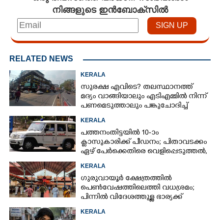
നിങ്ങളുടെ ഇൻബോക്സിൽ
RELATED NEWS
KERALA
സുരക്ഷ എവിടെ?​ തലസ്ഥാനത്ത്
മദ്യം വാങ്ങിയാലും എടിഎമ്മിൽ നിന്ന്
പണമെടുത്താലും പങ്കുചോദിച്ച്
സാമൂഹ്യവിരുദ്ധർ
KERALA
പത്തനംതിട്ടയിൽ 10-ാം
ക്ലാസുകാരിക്ക് പീഡനം; പിതാവടക്കം
ഏഴ് പേർക്കെതിരെ വെളിപ്പെടുത്തൽ,
മൂന്നുപേർ അറസ്റ്റിൽ
KERALA
ഗുരുവായൂർ ക്ഷേത്രത്തിൽ
പെൺവേഷത്തിലെത്തി വധശ്രമം;
പിന്നിൽ വിദേശത്തുള്ള ഭാര്യക്ക്
ചിത്രങ്ങൾ അയച്ചതിലെ പക
KERALA