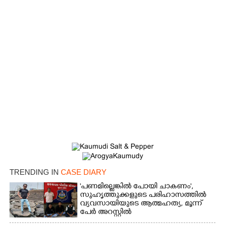
Copy Link
TRENDING IN
CASE DIARY
'പണമില്ലെങ്കിൽ പോയി ചാകണം',
സുഹൃത്തുക്കളുടെ പരിഹാസത്തിൽ
വ്യവസായിയുടെ ആത്മഹത്യ, മൂന്ന്
പേർ അറസ്റ്റിൽ