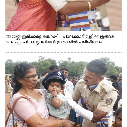
അമ്മയ്ക്ക് ഇരിക്കട്ടെ തൊപ്പി ...പാലക്കാട് മുട്ടിക്കുളങ്ങര
കെ. എ. പി . ബറ്റാലിയൻ ഗ്രൗണ്ടിൽ പരിശീലനം