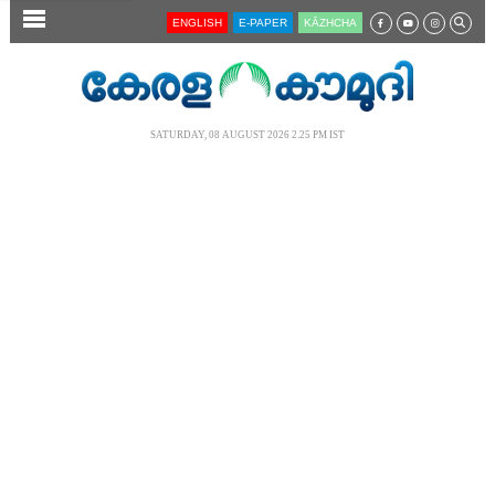
SECTIONS
ENGLISH
E-PAPER
KĀZHCHA
HOME
LATEST
SATURDAY, 08 AUGUST 2026 2.25 PM IST
AUDIO
NOTIFIED NEWS
POLL
KERALA
LOCAL
NEWS 360
CASE DIARY