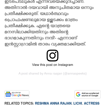
ഇടപെടലുകൾ എന്നിവയെക്കുറിച്ചാണ്.
അതിനാൽ ദയവായി അനുചിതമായ ഒന്നും
പ്രതീക്ഷിക്കരുത്. യഥാർത്ഥവും
പ്രൊഫഷണലുമായ ഉള്ളടക്കം മാത്രം
പ്രതീക്ഷിക്കുക. എന്റെ യാത്രയെ
മനസിലാക്കിയതിനും അതിന്റെ
ഭാഗമാകുന്നതിനും നന്ദി'- എന്നാണ്
ഇൻസ്റ്റാഗ്രാമിൽ താരം വ്യക്തമാക്കിയത്.
View this post on Instagram
A post shared by Anna raajan (@annaspeeks)
RELATED TOPICS:
RESHMA ANNA RAJAN
,
LICHI
,
ACTRESS