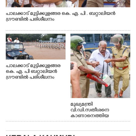
പാലക്കാട് മുട്ടിക്കുളങ്ങര കെ. എ. പി . ബറ്റാലിയൻ
ഗ്രൗണ്ടിൽ പരിശീലനം
പാലക്കാട് മുട്ടിക്കുളങ്ങര
കെ. എ. പി ബറ്റാലിയൻ
ഗ്രൗണ്ടിൽ പരിശീലനം
മുഖ്യമന്ത്രി
വി.ഡി.സതീശനെ
കാണാനെത്തിയ
മോഹനൻ നായർ