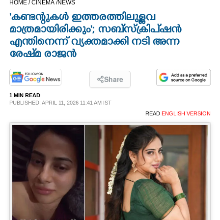
HOME /
CINEMA /
NEWS
CINEMA
'കണ്ടന്റുകൾ ഇത്തരത്തിലുള്ളവ
മാത്രമായിരിക്കും'; സബ്‌സ്ക്രിപ്ഷൻ
OPINION
എന്തിനെന്ന് വ്യക്തമാക്കി നടി അന്ന
രേഷ്‌മ രാജൻ
PHOTOS
Share
LIFESTYLE
1 MIN READ
PUBLISHED: APRIL 11, 2026 11:41 AM IST
READ
ENGLISH VERSION
SPIRITUAL
INFO+
ART
ASTRO