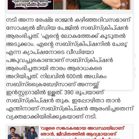
CARTOONS
നടി അന്ന രേഷ്‌മ രാജൻ കഴിഞ്ഞദിവസമാണ്
സോഷ്യൽ മീഡിയ പേജിൽ സബ്‌സ്ക്രിപ്ഷൻ
LITERATURE
ആരംഭിച്ചത്. 'എന്റെ ലോകത്തേക്ക് കൂടുതൽ
അടുക്കാം. എന്റെ സബ്‌സ്ക്രിപ്ഷനിൽ ചേരൂ'
ZOOM
എന്ന ക്യാപ്ഷനോടെ വീഡിയോ
പങ്കുവച്ചുകൊണ്ടാണ് സബ്‌സ്ക്രിപ്ഷൻ
CONTACT US
ആരംഭിച്ചതായി താരം ആരാധകരെ
അറിയിച്ചത്. നിലവിൽ 600ൽ അധികം
സബ്സ്ക്രൈബേഴ്സാണ് അന്നയ്ക്ക്
ഇൻസ്റ്റഗ്രാമിൽ ഉള്ളത്. 390 രൂപയാണ്
സബ്‌സ്ക്രിപ്ഷൻ തുക. ഇപ്പോഴിതാ താൻ
എന്തിനാണ് സബ്‌സ്ക്രിപ്ഷൻ ആരംഭിച്ചതെന്ന്
വ്യക്തമാക്കിയിരിക്കുകയാണ് നടി.
'വളരെ സങ്കടകരമായ അവസ്ഥയിലാണ്
ഞാൻ, ജീവിതത്തിൽ ആദ്യമായാണ്