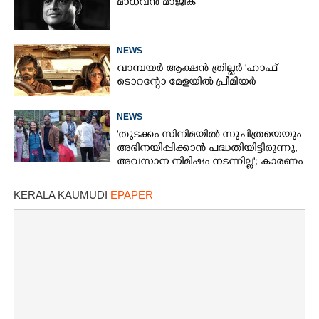
മാധവൻ മാജിക്
NEWS
വാമ്പയർ ആക്ഷൻ ത്രില്ലർ 'ഹാഫ്'
ടൊറന്റോ മേളയിൽ പ്രീമിയർ
NEWS
'തുടക്കം സിനിമയിൽ സുചിത്രയെയും
അഭിനയിപ്പിക്കാൻ പദ്ധതിയിട്ടിരുന്നു,​
അവസാന നിമിഷം നടന്നില്ല'; കാരണം
തുറന്നുപറഞ്ഞ് ജൂഡ് ആന്റണി
KERALA KAUMUDI
EPAPER