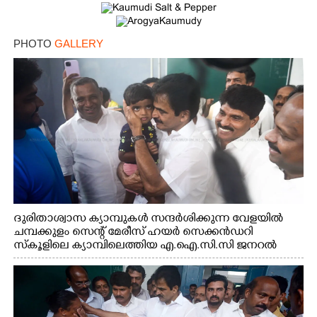
PHOTO
GALLERY
ദുരിതാശ്വാസ ക്യാമ്പുകൾ സന്ദർശിക്കുന്ന വേളയിൽ
ചമ്പക്കുളം സെന്റ് മേരീസ് ഹയർ സെക്കൻഡറി
സ്കൂളിലെ ക്യാമ്പിലെത്തിയ എ.ഐ.സി.സി ജനറൽ
സെക്രട്ടറി കെ.സി വേണുഗോപാൽ എം.പി കുരുന്നിനെ
എടുത്ത് ലാളിച്ചപ്പോൾ. സഹകരണ-എക്സൈസ്
വകുപ്പ് മന്ത്രി എം. ലിജു, കൃഷിവകുപ്പ് മന്ത്രി ടി. സിദ്ദിഖ്,
റെജി ചെറിയാൻ എം. എൽ. എ എന്നിവർ സമീപം