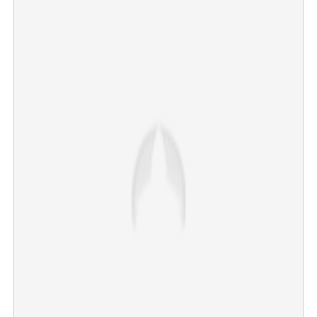
×
Share this link
Copy Link