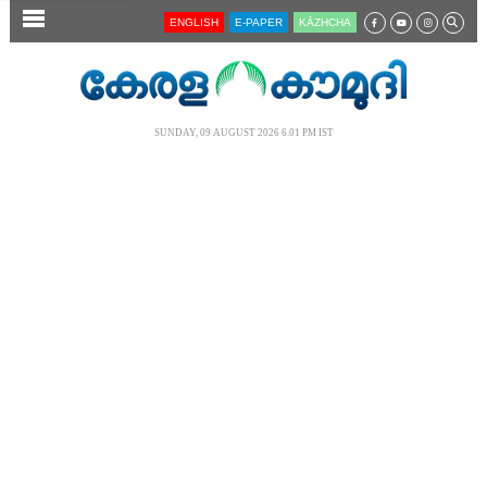
SECTIONS
ENGLISH
E-PAPER
KĀZHCHA
HOME
LATEST
SUNDAY, 09 AUGUST 2026 6.01 PM IST
AUDIO
NOTIFIED NEWS
POLL
KERALA
LOCAL
NEWS 360
CASE DIARY