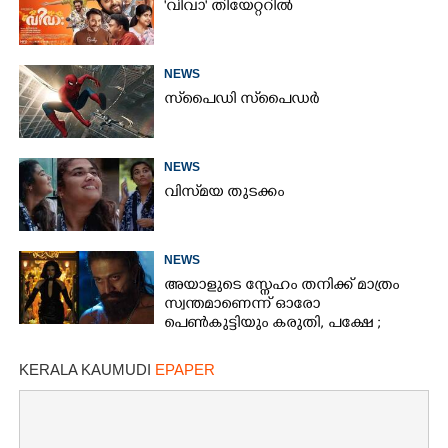
'വിവാ' തിയേറ്ററിൽ
NEWS
സ്‌പൈ‌ഡി സ്‌പൈ‌ഡർ
NEWS
വിസ്‌മയ തുടക്കം
NEWS
അയാളുടെ സ്നേഹം തനിക്ക് മാത്രം
സ്വന്തമാണെന്ന് ഓരോ
പെൺകുട്ടിയും കരുതി,​ പക്ഷേ ;
ആക്ഷനും വയലൻസും നിറച്ച്
ടോക്സിക് ട്രെയിലർ
KERALA KAUMUDI
EPAPER