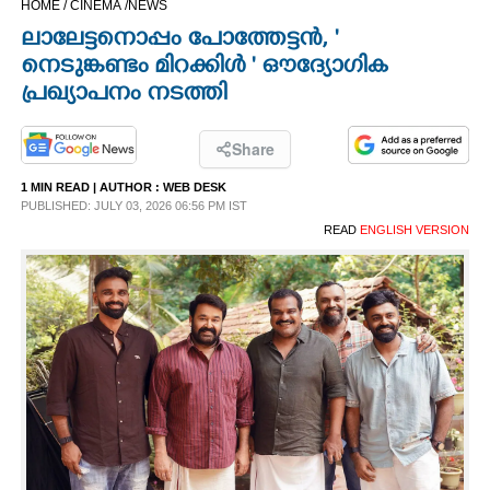
HOME /
CINEMA /
NEWS
CINEMA
ലാലേട്ടനൊപ്പം പോത്തേട്ടൻ,​ '
നെടുങ്കണ്ടം മിറക്കിൾ ' ഔദ്യോഗിക
OPINION
പ്രഖ്യാപനം നടത്തി
PHOTOS
Share
1 MIN READ
| AUTHOR :
WEB DESK
PUBLISHED: JULY 03, 2026 06:56 PM IST
LIFESTYLE
READ
ENGLISH VERSION
SPIRITUAL
INFO+
ART
ASTRO