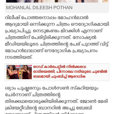
MOHANLAL DILEESH POTHAN
CARTOONS
ദിലീഷ് പോത്തനൊപ്പം മോഹൻലാൽ
LITERATURE
ആദ്യമായി ഒന്നിക്കുന്ന ചിത്രം ഔദ്യോഗികമായി
പ്രഖ്യാപിച്ചു. നെടുങ്കണ്ടം മിറക്കിൾ എന്നാണ്
ചിത്രത്തിന് പേരിട്ടിരിക്കുന്നത്. സോഷ്യൽ
ZOOM
മീഡിയയിലൂടെ ചിത്രത്തിന്റെ പേര് പുറത്ത് വിട്ട്
മോഹൻലാലാണ് ഔദ്യോഗിക പ്രഖ്യാപനം
CONTACT US
നടത്തിയത്.
റെഡ് കാർപെറ്റിൽ നിൽക്കവെ
ഓടിയെത്തി; പിന്നാലെ നടിയുടെ ചുണ്ടിൽ
ബലമായി ചുംബിച്ച് ആരാധിക
ശ്യാം പുഷ്കരനും പോൾസൺ സ്കറിയയും
ചേർന്നാണ് ചിത്രത്തിന്റെ
തിരക്കഥയൊരുക്കിയിരിക്കുന്നത്. ജോൺ മേരി
ക്രിയേറ്റീവിന്റെ ബാനറിൽ അച്ചു ബേബി