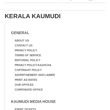
ഫാദർ തോമസ്
പോരൂക്കര സെൻട്രൽ
പോരൂക്കര സെൻട്രൽ
സ്കൂളിലെ ദുരിതാശ്വാസ
സ്കൂളിലെ ദുരിതാശ്വാസ
ക്യാമ്പിലെത്തിയവർ
KERALA KAUMUDI
ക്യാമ്പിലെത്തിയവർ മഴ
വസ്ത്രങ്ങൾ
മാറിനിന്ന ഇടവേളയിൽ
ഉണക്കാനിട്ടിരിക്കുന്ന
ക്യാമ്പ് പരിസരത്ത്
ഗോൾപോസ്റ്റിന് മുന്നിൽ
വസ്ത്രങ്ങൾ
ഫുട്ബോൾ കളികളിൽ
GENERAL
ഉണക്കാനിടുന്ന കാഴ്ച.
ഏർപ്പെട്ടിരിക്കുന്ന
കുട്ടികൾ
ABOUT US
CONTACT US
PRIVACY POLICY
TERMS OF SERVICE
EDITORIAL POLICY
PRIVACY POLICY-KAZHCHA
COPYRIGHT POLICY
ADVERTISEMENT DISCLAIMER
PRINT AD RATES
OUR OFFICES
CORPORATE OFFICE
KAUMUDI MEDIA HOUSE
EVENT TICKETS