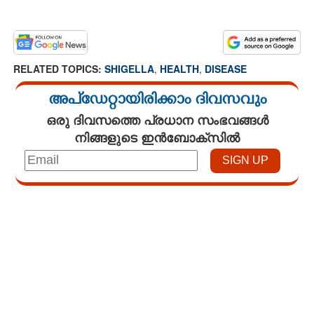
RELATED TOPICS:
SHIGELLA
,
HEALTH
,
DISEASE
അപ്ഡേറ്റായിരിക്കാം ദിവസവും
ഒരു ദിവസത്തെ പ്രധാന സംഭവങ്ങൾ
നിങ്ങളുടെ ഇൻബോക്സിൽ
Loaded
:
3.29%
/
Mute