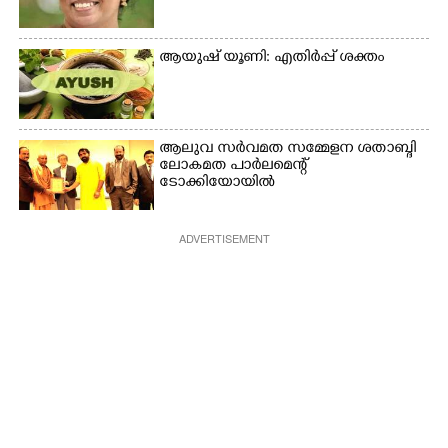
ആയുഷ് യൂണി: എതിർപ്പ് ശക്തം
ആലുവ സർവമത സമ്മേളന ശതാബ്ദി
ലോകമത പാർലമെന്റ്
ടോക്കിയോയിൽ
ADVERTISEMENT