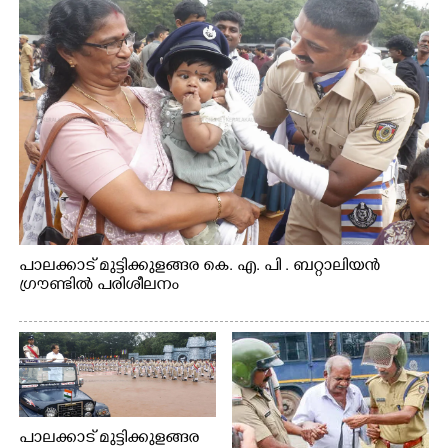
പാലക്കാട് മുട്ടിക്കുളങ്ങര കെ. എ. പി . ബറ്റാലിയൻ
ഗ്രൗണ്ടിൽ പരിശീലനം
പാലക്കാട് മുട്ടിക്കുളങ്ങര