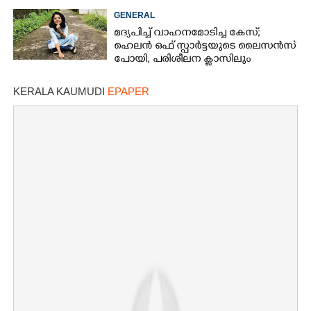
ഒഴിവായത് വൻ ദുരന്തം
GENERAL
മദ്യപിച്ച് വാഹനമോടിച്ച കേസ്;
ഹെലൻ ഒഫ് സ്പാർട്ടയുടെ ലൈസൻസ്
പോയി, പരിശീലന ക്ലാസിലും
പങ്കെടുക്കണം
KERALA KAUMUDI
EPAPER