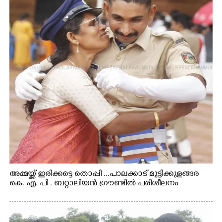
അമ്മയ്ക്ക് ഇരിക്കട്ടെ തൊപ്പി ...പാലക്കാട് മുട്ടിക്കുളങ്ങര
കെ. എ. പി . ബറ്റാലിയൻ ഗ്രൗണ്ടിൽ പരിശീലനം