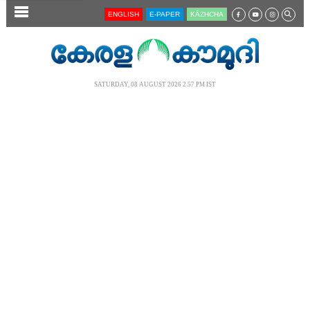
SECTIONS
ENGLISH
E-PAPER
KĀZHCHA
HOME
LATEST
SATURDAY, 08 AUGUST 2026 2.57 PM IST
AUDIO
NOTIFIED NEWS
POLL
KERALA
LOCAL
NEWS 360
CASE DIARY