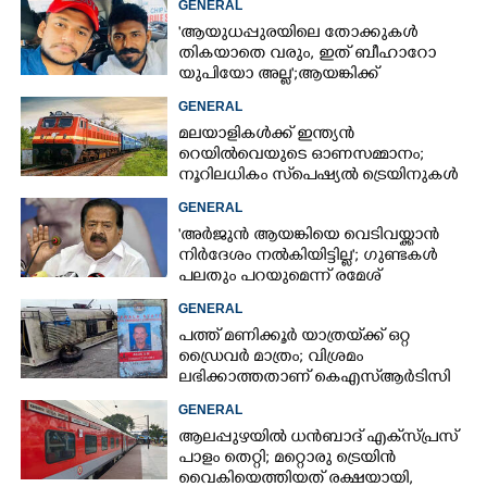
GENERAL
'ആയുധപ്പുരയിലെ തോക്കുകൾ
തികയാതെ വരും, ഇത് ബീഹാറോ
യുപിയോ അല്ല';ആയങ്കിക്ക്
പിന്തുണയുമായി ആകാശ് തില്ലങ്കേരി
GENERAL
മലയാളികൾക്ക് ഇന്ത്യൻ
റെയിൽവെയുടെ ഓണസമ്മാനം;
നൂറിലധികം സ്‌പെഷ്യൽ ട്രെയിനുകൾ
കേരളത്തിലേക്ക്
GENERAL
'അർജുൻ ആയങ്കിയെ വെടിവയ്ക്കാൻ
നിർദേശം നൽകിയിട്ടില്ല'; ഗുണ്ടകൾ
പലതും പറയുമെന്ന് രമേശ്
ചെന്നിത്തല
GENERAL
പത്ത് മണിക്കൂർ യാത്രയ്‌ക്ക് ഒറ്റ
ഡ്രൈവർ മാത്രം; വിശ്രമം
ലഭിക്കാത്തതാണ് കെഎസ്‌ആർടിസി
അപകടത്തിന് കാരണമെന്ന്
GENERAL
വിമർശനം
ആലപ്പുഴയിൽ ധൻബാദ് എക്‌സ്പ്രസ്
പാളം തെറ്റി; മറ്റൊരു ട്രെയിൻ
വൈകിയെത്തിയത് രക്ഷയായി,