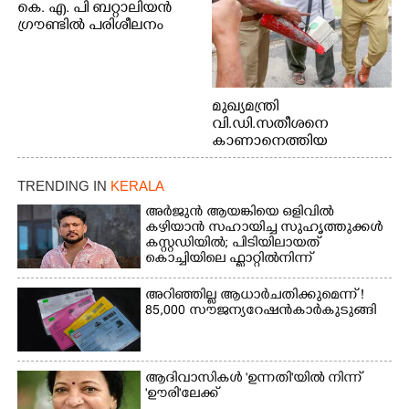
കെ. എ. പി ബറ്റാലിയൻ
ഗ്രൗണ്ടിൽ പരിശീലനം
മുഖ്യമന്ത്രി
വി.ഡി.സതീശനെ
കാണാനെത്തിയ
മോഹനൻ നായർ
TRENDING IN
KERALA
അർജുൻ ആയങ്കിയെ ഒളിവിൽ
കഴിയാൻ സഹായിച്ച സുഹൃത്തുക്കൾ
കസ്റ്റഡിയിൽ; പിടിയിലായത്
കൊച്ചിയിലെ ഫ്ലാറ്റിൽനിന്ന്
അറിഞ്ഞില്ല ആധാർ ചതിക്കുമെന്ന് !
85,000 സൗജന്യ റേഷൻകാർ കുടുങ്ങി
ആദിവാസികൾ 'ഉന്നതി'യിൽ നിന്ന്
'ഊരി'ലേക്ക്