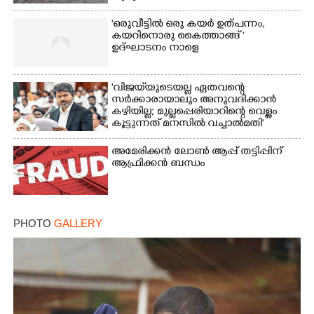
'ഒരുവീട്ടിൽ ഒരു കയർ ഉത്പന്നം,
കയറിനൊരു കൈത്താങ്ങ് '
ഉദ്ഘാടനം നാളെ
'വിജയ്‌യുടെയല്ല ഏതവന്റെ
സർക്കാരായാലും അനുവദിക്കാൻ
കഴിയില്ല; മുല്ലപ്പെരിയാറിന്റെ വെള്ളം
കൂട്ടുന്നത് മനസിൽ വച്ചാൽമതി'
അമേരിക്കൻ ലോൺ ആപ്പ് തട്ടിപ്പിന്
ആഫ്രിക്കൻ ബന്ധം
PHOTO
GALLERY