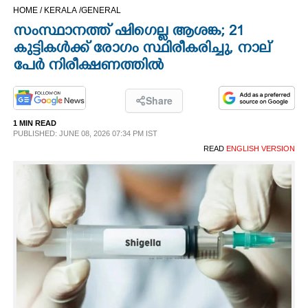
HOME /
KERALA /
GENERAL
CINEMA
സംസ്ഥാനത്ത് ഷിഗെല്ല ആശങ്ക; 21
കുട്ടികൾക്ക് രോഗം സ്ഥിരീകരിച്ചു, നാല്
OPINION
പേർ നിരീക്ഷണത്തിൽ
PHOTOS
Share
1 MIN READ
LIFESTYLE
PUBLISHED: JUNE 08, 2026 07:34 PM IST
READ
ENGLISH VERSION
SPIRITUAL
INFO+
ART
ASTRO