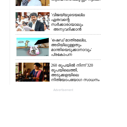
'വിജയ്‌യുടെയല്ല
ഏതവന്റെ
സർക്കാരായാലും
അനുവദിക്കാൻ
കഴിയില്ല;
മുല്ലപ്പെരിയാറിന്റെ
'ഷെഡ് മാത്രമല്ല,
വെള്ളം കൂട്ടുന്നത്
അടിയിലുള്ളതും
മനസിൽ വച്ചാൽമതി'
മാന്തിയെടുക്കാനാവും'
പ്രകോപന
പ്രസംഗവുമായി കെ.കെ.
രാഗേഷ്
260 രൂപയിൽ നിന്ന് 320
രൂപയിലെത്തി,
അടുക്കളയിലെ
നിത്യോപയോഗ സാധനം
വാങ്ങിയാൽ കൈപൊള്ളും
Advertisement