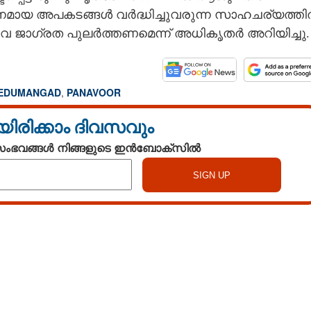
മാനമായ അപകടങ്ങൾ വർദ്ധിച്ചുവരുന്ന സാഹചര്യത്ത
ീവ ജാഗ്രത പുലർത്തണമെന്ന് അധികൃതർ അറിയിച്ചു.
EDUMANGAD
,
PANAVOOR
യിരിക്കാം ദിവസവും
 സംഭവങ്ങൾ നിങ്ങളുടെ ഇൻബോക്സിൽ
Watch More