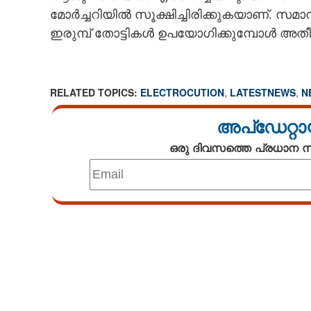
മോർച്ചറിയിൽ സൂക്ഷിച്ചിരിക്കുകയാണ്. സ
ഇരുമ്പ് തോട്ടികൾ ഉപയോഗിക്കുമ്പോൾ അത
RELATED TOPICS:
ELECTROCUTION
,
LATESTNEWS
,
N
അപ്ഡേറ്റാ
ഒരു ദിവസത്തെ പ്രധാന
Loaded
:
4.68%
/
Unmute