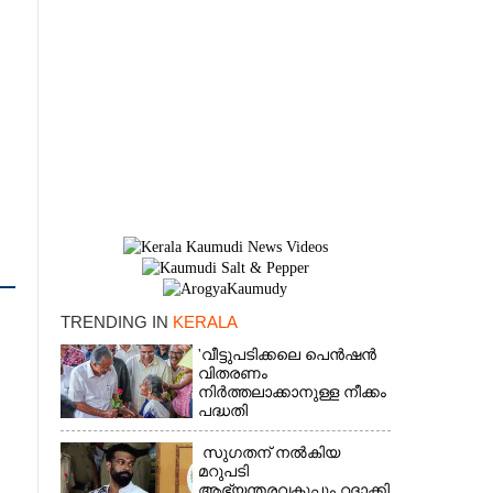
TRENDING IN
KERALA
×
'വീട്ടുപടിക്കലെ പെൻഷൻ
വിതരണം
നിർത്തലാക്കാനുള്ള നീക്കം
പദ്ധതി
അവസാനിപ്പിക്കാനുള്ള
യുഡിഎഫ് അജണ്ടയുടെ
സുഗതന് നൽകിയ
ആദ്യപടി'
മറുപടി
ആഭ്യന്തരവകുപ്പും റദ്ദാക്കി