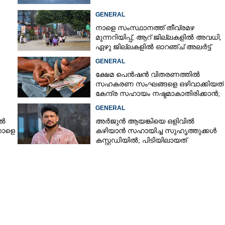
GENERAL
നാളെ സംസ്ഥാനത്ത് തീവ്രമഴ
Copy Link
മുന്നറിയിപ്പ്,​ ആറ് ജില്ലകളിൽ അവധി,​
ിനിടെ അപകടം:
ഏഴു ജില്ലകളിൽ ഓറഞ്ച് അലർട്ട്
േധികൻ മരിച്ചു
GENERAL
ക്ഷേമ പെൻഷൻ വിതരണത്തിൽ
സഹകരണ സംഘങ്ങളെ ഒഴിവാക്കിയത്
കേന്ദ്ര സഹായം നഷ്ടമാകാതിരിക്കാൻ;
വിശദീകരണവുമായി സർക്കാ‌ർ
GENERAL
ിൽ
അർജുൻ ആയങ്കിയെ ഒളിവിൽ
നാളെ
കഴിയാൻ സഹായിച്ച സുഹൃത്തുക്കൾ
കസ്റ്റഡിയിൽ; പിടിയിലായത്
കൊച്ചിയിലെ ഫ്ലാറ്റിൽനിന്ന്