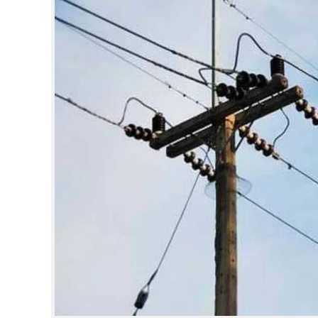
CINEMA
OPINION
PHOTOS
LIFESTYLE
SPIRITUAL
INFO+
ART
ASTRO