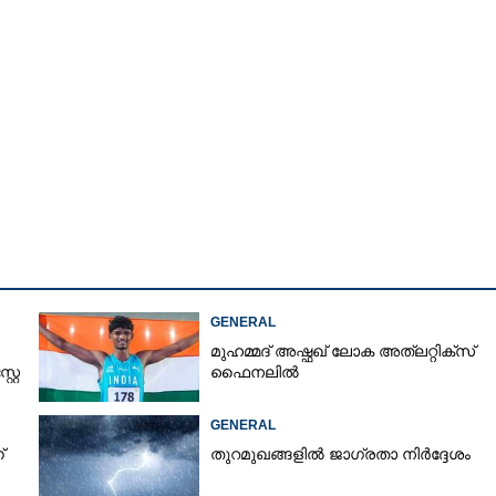
GENERAL
മുഹമ്മദ് അഷ്ഫഖ് ലോക അത്‌ലറ്റിക്സ്
്റേ
ഫൈനലിൽ
Share this link
GENERAL
്
തുറമുഖങ്ങളിൽ ജാഗ്രതാ നിർദ്ദേശം