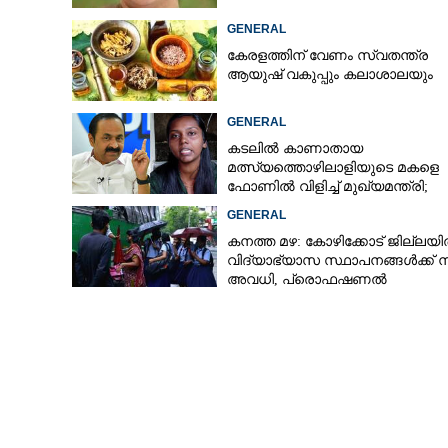
GENERAL
കേരളത്തിന് വേണം സ്വതന്ത്ര
ആയുഷ് വകുപ്പും കലാശാലയും
തേങ്ങയിടുന്നത
നെടുമങ്ങാട്ട് വൈദ്യുതി ലൈനിൽ നിന്ന്
ഷോക്കേറ്റ് വയാ
GENERAL
കടലിൽ കാണാതായ
മത്സ്യത്തൊഴിലാളിയുടെ മകളെ
ഫോണിൽ വിളിച്ച് മുഖ്യമന്ത്രി;
തിരച്ചിൽ ശക്തമാക്കുമെന്ന് ഉറപ്പ്
GENERAL
നൽകി
കനത്ത മഴ: കോഴിക്കോട് ജില്ലയ
വിദ്യാഭ്യാസ സ്ഥാപനങ്ങൾക്ക് 
അവധി,​ പ്രൊഫഷണൽ
കോളേജുകൾക്ക് ബാധകമല്ല