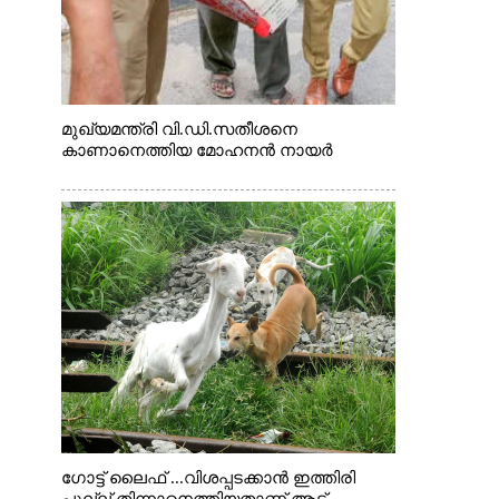
മുഖ്യമന്ത്രി വി.ഡി.സതീശനെ
കാണാനെത്തിയ മോഹനൻ നായർ
ഗോട്ട് ലൈഫ് ...വിശപ്പടക്കാൻ ഇത്തിരി