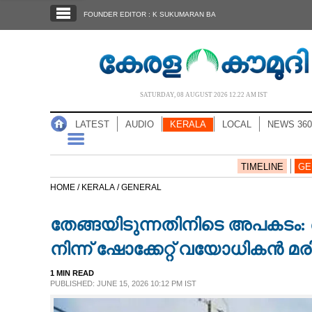
SECTIONS
FOUNDER EDITOR : K SUKUMARAN BA
HOME
LATEST
AUDIO
SATURDAY, 08 AUGUST 2026 12.22 AM IST
NOTIFIED NEWS
LATEST
AUDIO
KERALA
LOCAL
NEWS 360
POLL
KERALA
TIMELINE
GE
HOME /
KERALA /
GENERAL
LOCAL
തേങ്ങയിടുന്നതിനിടെ അപകടം: 
NEWS 360
നിന്ന് ഷോക്കേറ്റ് വയാേധികൻ മരിച
1 MIN READ
CASE DIARY
PUBLISHED: JUNE 15, 2026 10:12 PM IST