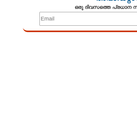
ഒരു ദിവസത്തെ പ്രധാന
പിടിച്ചെടുത്ത ല
സുരക്ഷ നശിപ്പി
Loaded
:
പൊലീസ് കാവ
3.62%
/
Mute