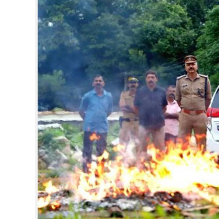
CINEMA
OPINION
PHOTOS
LIFESTYLE
SPIRITUAL
INFO+
ART
ASTRO