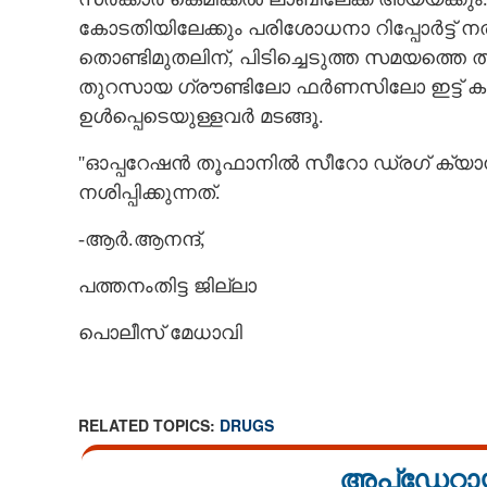
കോടതിയിലേക്കും പരിശോധനാ റിപ്പോർട്ട് നൽകു
തൊണ്ടിമുതലിന്, പിടിച്ചെടുത്ത സമയത്തെ തൂ
തുറസായ ഗ്രൗണ്ടിലോ ഫർണസിലോ ഇട്ട് ക
ഉൾപ്പെടെയുള്ളവർ മടങ്ങൂ.
''ഓപ്പറേഷൻ തൂഫാനിൽ സീറോ ഡ്രഗ് ക്യാമ്
നശിപ്പിക്കുന്നത്.
-ആർ.ആനന്ദ്,
പത്തനംതിട്ട ജില്ലാ
പൊലീസ് മേധാവി
RELATED TOPICS:
DRUGS
അപ്ഡേറ്റാ