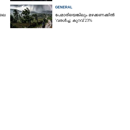
GENERAL
ിലെ
പേമാരിയെങ്കിലും മഴക്കണക്കിൽ
'വരൾച്ച; കുറവ് 23%