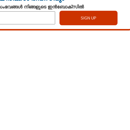
 സംഭവങ്ങൾ നിങ്ങളുടെ ഇൻബോക്സിൽ
Copy Link
ഹരിക്ക് 'വി.ഐ.പി'
ക്കുംവരെ കനത്ത
ൽ
Watch More