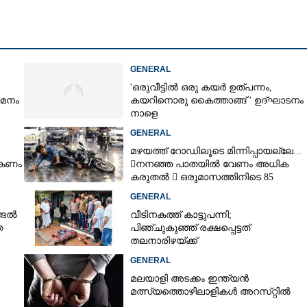
GENERAL
'ഒരുവീട്ടിൽ ഒരു കയർ ഉത്പന്നം,
യമനം
കയറിനൊരു കൈത്താങ്ങ് ' ഉദ്ഘാടനം
നാളെ
GENERAL
മഴയത്ത് റോഡിലൂടെ മിന്നിപ്പായല്ലേ...
ൽകണം
നനഞ്ഞ പാതയിൽ വേണം അധിക
കരുതൽ  ഒരുമാസത്തിനിടെ 85
അപകടം
GENERAL
്ങൽ
വീടിനകത്ത് കാട്ടുപന്നി;
ത
പിഞ്ചുകുഞ്ഞ് രക്ഷപ്പെട്ടത്
തലനാരിഴയ്ക്ക്
GENERAL
മലയാളി അടക്കം ഇന്ത്യൻ
മത്സ്യത്തൊഴിലാളികൾ അറസ്‌റ്റിൽ