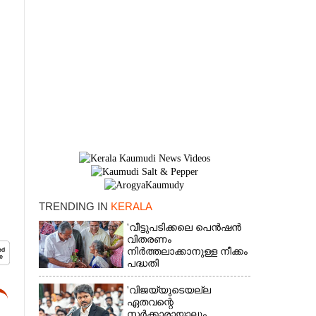
TRENDING IN
KERALA
×
'വീട്ടുപടിക്കലെ പെൻഷൻ
വിതരണം
നിർത്തലാക്കാനുള്ള നീക്കം
പദ്ധതി
അവസാനിപ്പിക്കാനുള്ള
യുഡിഎഫ് അജണ്ടയുടെ
'വിജയ്‌യുടെയല്ല
ആദ്യപടി'
ഏതവന്റെ
സർക്കാരായാലും