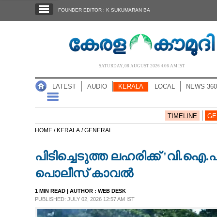
SECTIONS
FOUNDER EDITOR : K SUKUMARAN BA
HOME
LATEST
AUDIO
SATURDAY, 08 AUGUST 2026 4.06 AM IST
NOTIFIED NEWS
LATEST
AUDIO
KERALA
LOCAL
NEWS 360
POLL
KERALA
TIMELINE
GE
HOME /
KERALA /
GENERAL
LOCAL
പിടിച്ചെടുത്ത ലഹരിക്ക് 'വി.ഐ.
NEWS 360
പൊലീസ് കാവൽ
1 MIN READ
| AUTHOR :
WEB DESK
CASE DIARY
PUBLISHED: JULY 02, 2026 12:57 AM IST