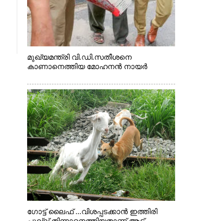
മുഖ്യമന്ത്രി വി.ഡി.സതീശനെ
കാണാനെത്തിയ മോഹനൻ നായർ
ഗോട്ട് ലൈഫ് ...വിശപ്പടക്കാൻ ഇത്തിരി