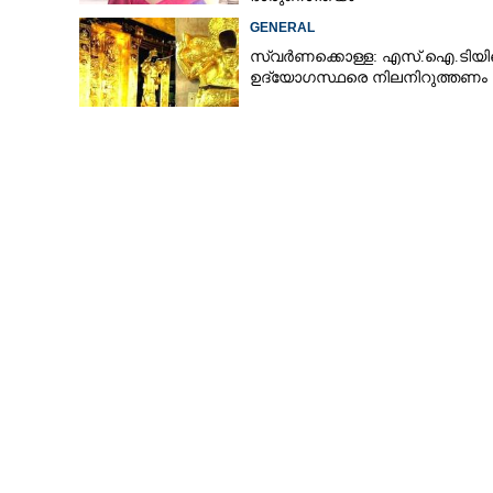
GENERAL
സ്വർണക്കൊള്ള: എസ്.ഐ.ടിയ
ഉദ്യോഗസ്ഥരെ നിലനിറുത്തണം