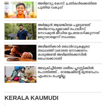
അഭിമന്യു കേസ്: പ്രതികൾക്കെതിരെ
പുതിയ വകുപ്പ്
അർജുൻ ആയങ്കിയെ പൂട്ടേണ്ടത്
അഭിമാനപ്രശ്നമാക്കി പൊലീസ്,
സാേഷ്യൽ മീഡിയ ഉപയോഗിക്കുന്നത്
മറ്റൊരാളെന്ന് സംശയം
അഴിമതിക്കാർ ബോർഡുകളുടെ
തലപ്പത്ത് വരാതെ നോക്കണം
കശുഅണ്ടി അഴിമതിക്കേസിൽ
ഹൈക്കോടതി
അഴുകിച്ചീർത്ത ശരീരം പ്ളാസ്റ്റിക്കിൽ
പൊതിഞ്ഞ്... രാജേഷിന്റെ മൃതദേഹം
എംബാം ചെയ്തില്ല
KERALA KAUMUDI