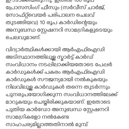
ഈടാക്കിയിരുന്നു. ഇതിൽ 100 രൂപ
പ്രോസസിംഗ് ഫീസും (സർവീസ് ചാർജ്,
സോഫ്റ്റ്‌വെയർ പരിപാലന ചെലവ്
തുടങ്ങിയവ) 10 രൂപ കാർഡിന്റെയും
അനുബന്ധ സ്റ്റേഷനറി സാമഗ്രികളുടെയും
ചെലവുമാണ്.
വിദ്യാർത്ഥികൾക്കായി ആർഎഫ്ഐഡി
അടിസ്ഥാനത്തിലുള്ള സ്മാർട്ട് കാർഡ്
സംവിധാനം നടപ്പിലാക്കിയതോടെ പേപ്പർ
കാർഡുകൾക്ക് പകരം ആർഎഫ്ഐഡി
കാർഡുകൾ സൗജന്യമായി നൽകുകയും
നിലവിലുള്ള കാർഡുകൾ തന്നെ തുടർന്നും
പുനരുപയോഗിക്കുന്ന സംവിധാനത്തിലേക്ക്
മാറുകയും ചെയ്തിരിക്കുകയാണ്. ഇതോടെ
പുതിയ കാർഡോ അനുബന്ധ സ്റ്റേഷനറി
സാമഗ്രികളോ നൽകേണ്ട
സാഹചര്യമില്ലാത്തതിനാൽ മുമ്പ്