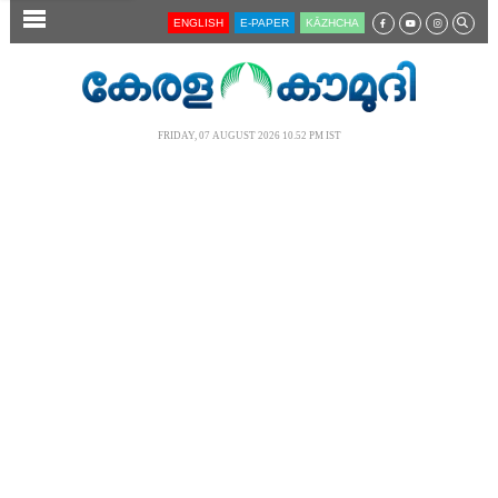
SECTIONS
ENGLISH
E-PAPER
KĀZHCHA
HOME
LATEST
FRIDAY, 07 AUGUST 2026 10.52 PM IST
AUDIO
NOTIFIED NEWS
POLL
KERALA
LOCAL
NEWS 360
CASE DIARY