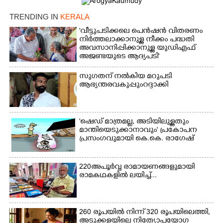
TRENDING IN
KERALA
'വീട്ടുപടിക്കലെ പെൻഷൻ വിതരണം
നിർത്തലാക്കാനുള്ള നീക്കം പദ്ധതി
അവസാനിപ്പിക്കാനുള്ള യുഡിഎഫ്
അജണ്ടയുടെ ആദ്യപടി'
സുഗതന് നൽകിയ മറുപടി
ആഭ്യന്തരവകുപ്പും റദ്ദാക്കി
'ഷെഡ് മാത്രമല്ല, അടിയിലുള്ളതും
മാന്തിയെടുക്കാനാവും' പ്രകോപന
പ്രസംഗവുമായി കെ.കെ. രാഗേഷ്
220 അപൂർവ്വ രാമായണങ്ങളുമായി
രാമകഥകളിൽ ലയിച്ച്...
260 രൂപയിൽ നിന്ന് 320 രൂപയിലെത്തി,
അടുക്കളയിലെ നിത്യോപയോഗ