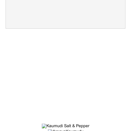
×
Share this link
Copy Link