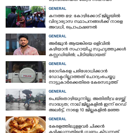
ഒഴിവാക്കിയത് കേന്ദ്ര സഹായം
നഷ്ടമാകാതിരിക്കാൻ;
GENERAL
വിശദീകരണവുമായി സർക്കാ‌ർ
കനത്ത മഴ: കോഴിക്കോട് ജില്ലയിൽ
വിദ്യാഭ്യാസ സ്ഥാപനങ്ങൾക്ക് നാളെ
അവധി,​ പ്രൊഫഷണൽ
കോളേജുകൾക്ക് ബാധകമല്ല
GENERAL
അർജുൻ ആയങ്കിയെ ഒളിവിൽ
കഴിയാൻ സഹായിച്ച സുഹൃത്തുക്കൾ
കസ്റ്റഡിയിൽ; പിടിയിലായത്
കൊച്ചിയിലെ ഫ്ലാറ്റിൽനിന്ന്
GENERAL
രോഗികളെ പരിശോധിക്കാൻ
ഡോക്ടറില്ലാത്തത് ചോദ്യംചെയ്തു:
നാട്ടുകാർക്കെതിരെ കേസെടുത്ത്
പൊലീസ്
GENERAL
പെയ്തൊഴിയുന്നില്ല, അതിതീവ്ര മഴയ്ക്ക്
സാദ്ധ്യത;​ നാല് ജില്ലകളിൽ ഇന്ന് റെഡ്
അലർട്ട്,​ നാളെ 10 ജില്ലകളിൽ മഞ്ഞ
അലർട്ട്
GENERAL
കേരളത്തിലുളളവർ ചിക്കൻ
കഴിക്കുന്നതിന്റെ ഗുണം കിട്ടുന്നത്