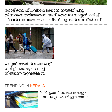
ഗോട്ട് ലൈഫ് ...വിശപ്പടക്കാൻ ഇത്തിരി പുല്ല്
തിന്നാനെത്തിയതാണ് ആട്. തെരുവ് നായ്ക്കൾ കടിച്ച്
കീറാൻ വന്നതോടെ വയറിന്റെ ആന്തൽ മറന്ന് ജീവന്
വേണ്ടിയായി ഓട്ടം. എറണാകുളം വാത്തുരുത്തിയിൽ
നിന്നുള്ള കാഴ്ച
ചാറ്റൽ മഴയിൽ മഴക്കോട്ട്
ധരിച്ച് ലഗേജും വലിച്ച്
നീങ്ങുന്ന യുവതികൾ.
എറണാകുളം മേനകയിൽ
നിന്നുള്ള കാഴ്ച
TRENDING IN
KERALA
9, 10 ക്ലാസ്: രണ്ടാം വോള്യം
പാഠപുസ്തകങ്ങൾ ഈ മാസം