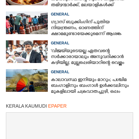
തമിഴന്മാർക്ക്, മലയാളികൾക്ക്
നഷ്ടവും കടവും മാത്രം
GENERAL
ഗ്യാസ് ബുക്കിംഗിന് പുതിയ
നിയന്ത്രണം, ഓണത്തിന്
ക്ഷാമമുണ്ടായേക്കുമെന്ന് ആശങ്ക
GENERAL
'വിജയ്‌യുടെയല്ല ഏതവന്റെ
സർക്കാരായാലും അനുവദിക്കാൻ
കഴിയില്ല; മുല്ലപ്പെരിയാറിന്റെ വെള്ളം
കൂട്ടുന്നത് മനസിൽ വച്ചാൽമതി'
GENERAL
കാലാവസ്ഥ ഇനിയും മാറും; പശ്ചിമ
ബംഗാളിനും ബംഗാൾ ഉൾക്കടലിനും
മുകളിലായി ചക്രവാതച്ചുഴി, ഒപ്പം
കള്ളക്കടൽ പ്രതിഭാസം
KERALA KAUMUDI
EPAPER