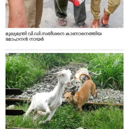
മുഖ്യമന്ത്രി വി.ഡി.സതീശനെ കാണാനെത്തിയ
മോഹനൻ നായർ