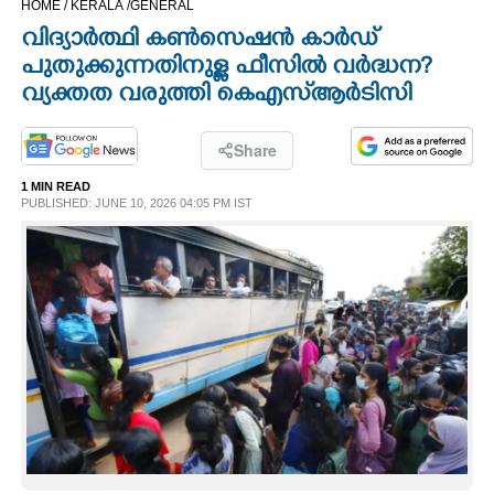
HOME /
KERALA /
GENERAL
CINEMA
വിദ്യാർത്ഥി കൺസെഷൻ കാർഡ്
പുതുക്കുന്നതിനുള്ള ഫീസിൽ വർദ്ധന?
OPINION
വ്യക്തത വരുത്തി കെഎസ്‌ആർടിസി
PHOTOS
Share
1 MIN READ
PUBLISHED: JUNE 10, 2026 04:05 PM IST
LIFESTYLE
SPIRITUAL
INFO+
ART
ASTRO