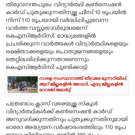
തിരുവനന്തപുരം: വിദ്യാർത്ഥി കൺസെഷൻ
CARTOONS
കാർഡ് പുതുക്കുന്നതിനുള്ള ഫീസ് 10 രൂപയിൽ
നിന്ന് 110 രൂപയായി വർദ്ധിപ്പിച്ചുവെന്ന
വാർത്ത വസ്തുതാവിരുദ്ധമെന്ന്
LITERATURE
കെഎസ്ആർടിസി. മാദ്ധ്യമങ്ങളിൽ
പ്രചരിക്കുന്ന വാർത്തകൾ വിദ്യാർത്ഥികളെയും
ZOOM
രക്ഷിതാക്കളെയും പൊതുജനങ്ങളെയും
തെറ്റിദ്ധരിപ്പിക്കുന്നതാണെന്നും
CONTACT US
കെഎസ്ആർടിസി ചൂണ്ടിക്കാട്ടി.
നാളെ സംസ്ഥാനത്ത് തീവ്രമഴ മുന്നറിയിപ്പ്,​
ആറ് ജില്ലകളിൽ അവധി,​ ഏഴു ജില്ലകളിൽ
ഓറഞ്ച് അലർട്ട്
പന്ത്രണ്ടാം ക്ലാസ് വരെയുള്ള സ്കൂൾ
വിദ്യാർത്ഥികൾക്ക് കൺസെഷൻ കാർഡ്
അനുവദിക്കുന്നതിനും പുതുക്കുന്നതിനുമായി
ഓരോ അദ്ധ്യയന വർഷാരംഭത്തിലും 110 രൂപ