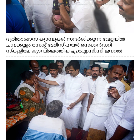
ദുരിതാശ്വാസ ക്യാമ്പുകൾ സന്ദർശിക്കുന്ന വേളയിൽ
ചമ്പക്കുളം സെന്റ് മേരീസ് ഹയർ സെക്കൻഡറി
സ്കൂളിലെ ക്യാമ്പിലെത്തിയ എ.ഐ.സി.സി ജനറൽ
സെക്രട്ടറി കെ.സി വേണുഗോപാൽ എം.പി കുരുന്നിനെ
എടുത്ത് ലാളിച്ചപ്പോൾ. സഹകരണ-എക്സൈസ്
വകുപ്പ് മന്ത്രി എം. ലിജു, കൃഷിവകുപ്പ് മന്ത്രി ടി. സിദ്ദിഖ്,
റെജി ചെറിയാൻ എം. എൽ. എ എന്നിവർ സമീപം