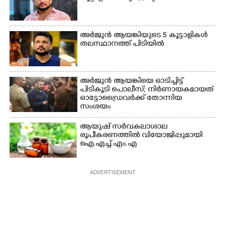
അർജുൻ ആയങ്കിയുടെ 5 കൂട്ടാളികൾ
തലസ്ഥാനത്ത് പിടിയിൽ
അർജുൻ ആയങ്കിയെ ഓടിച്ചിട്ട്
പിടികൂടി പൊലീസ്; നിർണായകമായത്
ഓട്ടോഡ്രൈവർക്ക് തോന്നിയ
സംശയം
ആയുഷ് സർവകലാശാല
രൂപീകരണത്തിൽ വിയോജിപ്പുമായി
ഐ.എച്ച്.എം.എ
ADVERTISEMENT