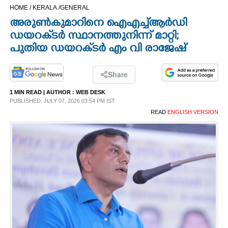
HOME /
KERALA /
GENERAL
CINEMA
അരുൺകുമാറിനെ ഐഎച്ച്‌ആർ‌ഡി
ഡയറക്‌ടർ സ്ഥാനത്തുനിന്ന് മാറ്റി;
OPINION
പുതിയ ഡയറക്‌ടർ എം വി രാജേഷ്
PHOTOS
Share
1 MIN READ
| AUTHOR :
WEB DESK
LIFESTYLE
PUBLISHED: JULY 07, 2026 03:54 PM IST
READ
ENGLISH VERSION
SPIRITUAL
INFO+
ART
ASTRO