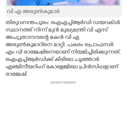
CARTOONS
വി എ അരുൺകുമാർ
തിരുവനന്തപുരം: ഐഎച്ച്‌ആർഡി ‌ഡയറക്‌ടർ
LITERATURE
സ്ഥാനത്ത് നിന്ന് മുൻ മുഖ്യമന്ത്രി വി എസ്
അച്യുതാനന്ദന്റെ മകൻ വി എ
ZOOM
അരുൺകുമാറിനെ മാറ്റി. പകരം പ്രൊഫസർ
എം വി രാജേഷിനെയാണ് നിയമിച്ചിരിക്കുന്നത്.
ഐഎച്ച്‌ആർഡിക്ക് കീഴിലെ പൂഞ്ഞാർ
CONTACT US
എഞ്ചിനീയറിംഗ് കോളേജിലെ പ്രിൻസിപ്പളാണ്
രാജേഷ്.
ADVERTISEMENT