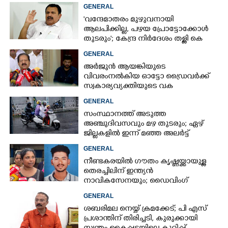
GENERAL
'വന്ദേമാതരം മുഴുവനായി
ആലപിക്കില്ല, പഴയ പ്രോട്ടോക്കോൾ
തുടരും'; കേന്ദ്ര നിർദേശം തള്ളി കെ
മുരളീധരൻ
GENERAL
അർജുൻ ആയങ്കിയുടെ
വിവരംനൽകിയ ഓട്ടോ ഡ്രൈവർക്ക്
സ്വകാര്യവ്യക്തിയുടെ വക
പാരിതോഷികം: മന്ത്രി രമേശ്
GENERAL
ചെന്നിത്തല
സംസ്ഥാനത്ത് അടുത്ത
അ‌ഞ്ചുദിവസവും മഴ തുടരും; ഏഴ്
ജില്ലകളിൽ ഇന്ന് മഞ്ഞ അലർട്ട്
GENERAL
നീണ്ടകരയിൽ ഗൗതം കൃഷ്ണയ്ക്കായുള്ള
തെരച്ചിലിന് ഇന്ത്യൻ
നാവികസേനയും; ഡൈവിംഗ്
ആരംഭിച്ചു
GENERAL
ശബരിമല നെയ്യ് ക്രമക്കേട്; പി എസ്
പ്രശാന്തിന് തിരിച്ചടി, കുരുക്കായി