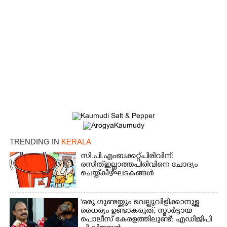
TRENDING IN
KERALA
സി.പി.എം ബക്കറ്റ് പിരിവിന്:
രസീത് ഇല്ലാത്ത പിരിവിനെ ചോദ്യം
ചെയ്ത് കീഴ്ഘടകങ്ങൾ
'ഒരു ഗുണ്ടയ്ക്കും വെല്ലുവിളിക്കാനുള്ള
ധൈര്യം ഉണ്ടാകരുത്, സ്മാർട്ടായ
പൊലീസ് കേരളത്തിലുണ്ട്': എഡിജിപി