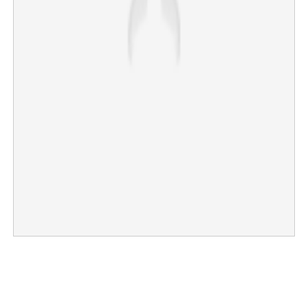
×
Share this link
Copy Link