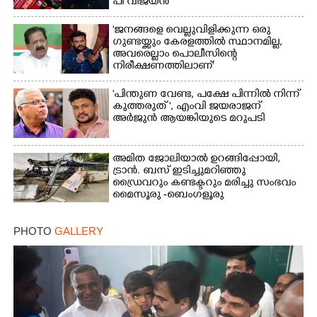
പി വിജയൻ
'ജനങ്ങളെ വെല്ലുവിളിക്കുന്ന ഒരു
ഗുണ്ടയ്ക്കും കേരളത്തിൽ സ്ഥാനമില്ല,​
അവരെല്ലാം പൊലീസിന്റെ
നിരീക്ഷണത്തിലാണ്'
"പിന്തുണ വേണ്ട,​ പക്ഷേ പിന്നിൽ നിന്ന്
കുത്തരുത് ", എംവി ജയരാജന്
അർജുൻ ആയങ്കിയുടെ മറുപടി
അമിത ജോലിയാൽ ഉറങ്ങിപ്പോയി,
ട്രാൻ. ബസ് ഇടിച്ചുമറിഞ്ഞു
ഡ്രൈവറും കണ്ടക്ടറും മരിച്ചു സംഭവം
മൈസൂരു -ബെംഗളൂരു
ദേശീയപാതയിൽ 20 പേർക്ക് പരിക്ക്,
നാലു പേരുടെ നില ഗുരുതരം
PHOTO
GALLERY