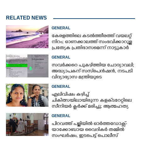
RELATED NEWS
GENERAL
കേരളത്തിലെ കടൽത്തീരത്ത് വയലറ്റ്
നിറം; ഓണക്കാലത്ത് സംഭവിക്കാറുള്ള
പ്രത്യേക പ്രതിഭാസമെന്ന് നാട്ടുകാർ
GENERAL
സവർക്കറെ പുകഴ്ത്തിയ ചോദ്യാവലി;
അദ്ധ്യാപകന് സസ്‌പെൻഷൻ, നടപടി
വിദ്യാഭ്യാസ മന്ത്രിയുടെ
നിർദേശപ്രകാരം
GENERAL
എലിവിഷം കഴിച്ച്
ചികിത്സയിലായിരുന്ന കളക്‌ടറേറ്റിലെ
സീനിയർ ക്ലർക്ക് മരിച്ചു; ആത്മഹത്യ
സ്ഥലംമാറ്റത്തിൽ മനംനൊന്തെന്ന്
GENERAL
സംശയം
പിറവത്ത് പള്ളിയിൽ ഓർത്തഡോക്സ്-
യാക്കോബായ വൈദികർ തമ്മിൽ
സംഘർഷം, ഇടപെട്ട് പൊലീസ്