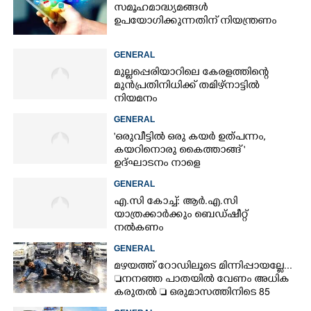
സമൂഹമാദ്ധ്യമങ്ങൾ
ഉപയോഗിക്കുന്നതിന് നിയന്ത്രണം
GENERAL
മുല്ലപ്പെരിയാറിലെ കേരളത്തിന്റെ
മുൻപ്രതിനിധിക്ക് തമിഴ്നാട്ടിൽ
നിയമനം
GENERAL
'ഒരുവീട്ടിൽ ഒരു കയർ ഉത്പന്നം,
കയറിനൊരു കൈത്താങ്ങ് '
ഉദ്ഘാടനം നാളെ
GENERAL
എ.സി കോച്ച്: ആർ.എ.സി
യാത്രക്കാർക്കും ബെഡ്ഷീറ്റ്
നൽകണം
GENERAL
മഴയത്ത് റോഡിലൂടെ മിന്നിപ്പായല്ലേ...
നനഞ്ഞ പാതയിൽ വേണം അധിക
കരുതൽ  ഒരുമാസത്തിനിടെ 85
അപകടം