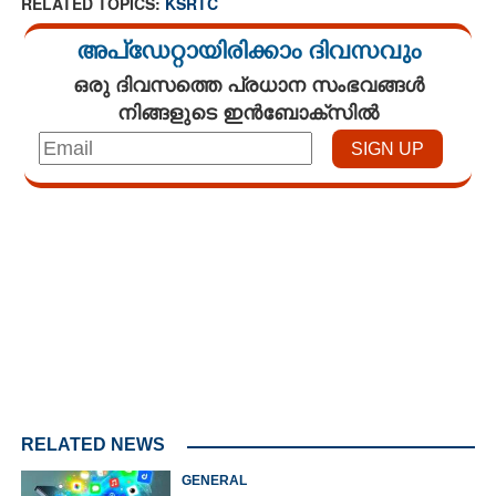
RELATED TOPICS:
KSRTC
അപ്ഡേറ്റായിരിക്കാം ദിവസവും
ഒരു ദിവസത്തെ പ്രധാന സംഭവങ്ങൾ
നിങ്ങളുടെ ഇൻബോക്സിൽ
Loaded
:
4.29%
/
Unmute
RELATED NEWS
GENERAL