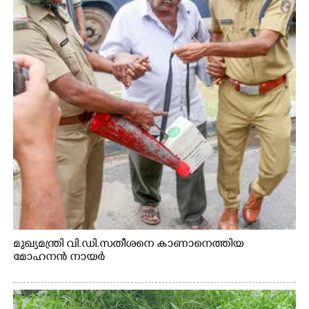
മുഖ്യമന്ത്രി വി.ഡി.സതീശനെ കാണാനെത്തിയ
മോഹനൻ നായർ