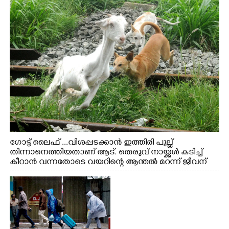
ഗോട്ട് ലൈഫ് ...വിശപ്പടക്കാൻ ഇത്തിരി പുല്ല്
തിന്നാനെത്തിയതാണ് ആട്. തെരുവ് നായ്ക്കൾ കടിച്ച്
കീറാൻ വന്നതോടെ വയറിന്റെ ആന്തൽ മറന്ന് ജീവന്
വേണ്ടിയായി ഓട്ടം. എറണാകുളം വാത്തുരുത്തിയിൽ
നിന്നുള്ള കാഴ്ച