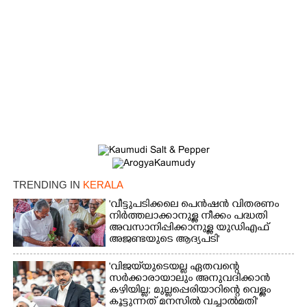
TRENDING IN
KERALA
'വീട്ടുപടിക്കലെ പെൻഷൻ വിതരണം
നിർത്തലാക്കാനുള്ള നീക്കം പദ്ധതി
അവസാനിപ്പിക്കാനുള്ള യുഡിഎഫ്
×
Share this link
അജണ്ടയുടെ ആദ്യപടി'
'വിജയ്‌യുടെയല്ല ഏതവന്റെ
സർക്കാരായാലും അനുവദിക്കാൻ
കഴിയില്ല; മുല്ലപ്പെരിയാറിന്റെ വെള്ളം
കൂട്ടുന്നത് മനസിൽ വച്ചാൽമതി'