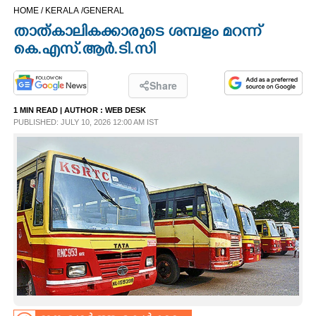
HOME /
KERALA /
GENERAL
CINEMA
താത്കാലികക്കാരുടെ ശമ്പളം മറന്ന്
കെ.എസ്.ആർ.ടി.സി
OPINION
Share
PHOTOS
1 MIN READ
| AUTHOR :
WEB DESK
PUBLISHED: JULY 10, 2026 12:00 AM IST
LIFESTYLE
SPIRITUAL
INFO+
ART
ASTRO