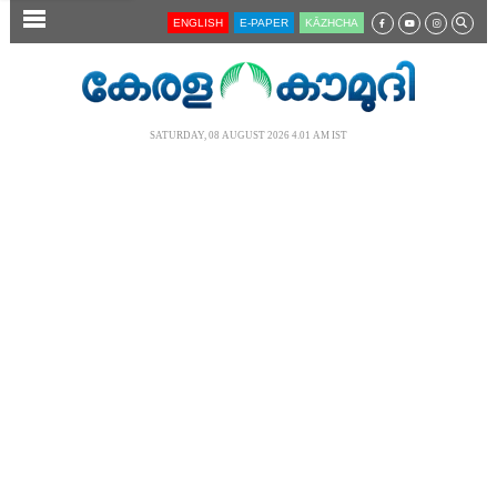
SECTIONS
ENGLISH
E-PAPER
KĀZHCHA
HOME
LATEST
SATURDAY, 08 AUGUST 2026 4.01 AM IST
AUDIO
NOTIFIED NEWS
POLL
KERALA
LOCAL
NEWS 360
CASE DIARY