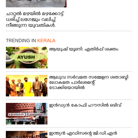
ചാറ്റൽ മഴയിൽ മഴക്കോട്ട്
ധരിച്ച് ലഗേജും വലിച്ച്
നീങ്ങുന്ന യുവതികൾ.
എറണാകുളം മേനകയിൽ
നിന്നുള്ള കാഴ്ച
TRENDING IN
KERALA
ആയുഷ് യൂണി: എതിർപ്പ് ശക്തം
ആലുവ സർവമത സമ്മേളന ശതാബ്ദി
ലോകമത പാർലമെന്റ്
ടോക്കിയോയിൽ
ഇൻഡ്യൻ കോഫി ഹൗസിൽ ഒഴിവ്
ഇന്ത്യൻ എഡിസന്റെ ജി.ഡി.എൻ