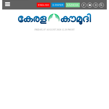
SECTIONS
ENGLISH
E-PAPER
KĀZHCHA
HOME
LATEST
FRIDAY, 07 AUGUST 2026 12.20 PM IST
AUDIO
NOTIFIED NEWS
POLL
KERALA
LOCAL
NEWS 360
CASE DIARY