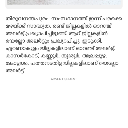
CARTOONS
തിരുവനന്തപുരം: സംസ്ഥാനത്ത് ഇന്ന് പരക്കെ
മഴയ്‌ക്ക് സാദ്ധ്യത. രണ്ട് ജില്ലകളിൽ ഓറഞ്ച്
LITERATURE
അലർട്ട് പ്രഖ്യാപിച്ചിട്ടുണ്ട്. ആറ് ജില്ലകളിൽ
യെല്ലോ അലർട്ടും പ്രഖ്യാപിച്ചു. ഇടുക്കി,
ZOOM
എറണാകുളം ജില്ലകളിലാണ് ഓറഞ്ച് അലർട്ട്.
കാസർകോട്, കണ്ണൂർ, തൃശൂർ, ആലപ്പുഴ,
CONTACT US
കോട്ടയം, പത്തനംതിട്ട ജില്ലകളിലാണ് യെല്ലോ
അലർട്ട്.
ADVERTISEMENT