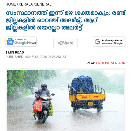
HOME /
KERALA /
GENERAL
CINEMA
സംസ്ഥാനത്ത് ഇന്ന് മഴ ശക്തമാകും; രണ്ട്
ജില്ലകളിൽ ഓറഞ്ച് അലർട്ട്, ആറ്
OPINION
ജില്ലകളിൽ യെല്ലോ അലർട്ട്
PHOTOS
Share
1 MIN READ
LIFESTYLE
PUBLISHED: JUNE 12, 2026 08:23 AM IST
READ
ENGLISH VERSION
SPIRITUAL
INFO+
ART
ASTRO