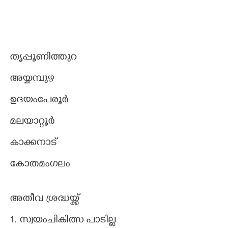
തൃപ്പൂണിത്തുറ
അയ്യമ്പുഴ
ഉദയംപേരൂർ
മലയാറ്റൂർ
കാക്കനാട്
കോതമംഗലം
അതീവ ശ്രദ്ധയ്ക്ക്
1. സ്വയംചികിത്സ പാടില്ല