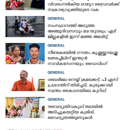
വിവരംനൽകിയ ഓട്ടോ ഡ്രൈവർക്ക്
സ്വകാര്യവ്യക്തിയുടെ വക
പാരിതോഷികം: മന്ത്രി രമേശ്
GENERAL
ചെന്നിത്തല
സംസ്ഥാനത്ത് അടുത്ത
അ‌ഞ്ചുദിവസവും മഴ തുടരും; ഏഴ്
ജില്ലകളിൽ ഇന്ന് മഞ്ഞ അലർട്ട്
×
Share this link
GENERAL
നീണ്ടകരയിൽ ഗൗതം കൃഷ്ണയ്ക്കായുള്ള
തെരച്ചിലിന് ഇന്ത്യൻ
നാവികസേനയും; ഡൈവിംഗ്
ആരംഭിച്ചു
GENERAL
Copy Link
ശബരിമല നെയ്യ് ക്രമക്കേട്; പി എസ്
പ്രശാന്തിന് തിരിച്ചടി, കുരുക്കായി
സ്വന്തം കൈപ്പടയിലെ കുറിപ്പ്
GENERAL
'വൈദ്യുതിവകുപ്പ് തലയിൽ
അടിച്ചുകയറ്റിയ കുരിശ്‌,
വൈദ്യുതത്തൂണുകൾ
പൊട്ടിവീണാൽപോലും മന്ത്രിയെ
വിളിക്കുന്ന കാലമാണിത്'