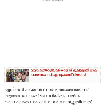
ADVERTISEMENT
മത്സ്യത്തൊഴിലാളികളോട് മുഖ്യമന്ത്രി മാപ്പ്
പറയണം : പി എ മുഹമ്മദ് റിയാസ്
എലിപ്പനി പടരാൻ സാദ്ധ്യതയേറെയെന്ന്
ആരോഗ്യവകുപ്പ് മുന്നറിയിപ്പു നൽകി.
മരണംവരെ സംഭവിക്കാൻ ഇടയുള്ളതിനാൽ