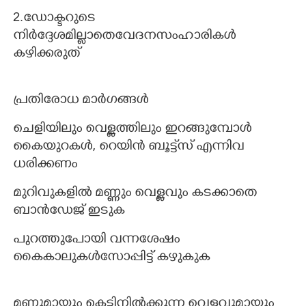
2.ഡോക്ടറുടെ
നിർദ്ദേശമില്ലാതെവേദനസംഹാരികൾ
കഴിക്കരുത്
പ്രതിരോധ മാർഗങ്ങൾ
ചെളിയിലും വെള്ളത്തിലും ഇറങ്ങുമ്പോൾ
കൈയുറകൾ, റെയിൻ ബൂട്ട്സ് എന്നിവ
ധരിക്കണം
മുറിവുകളിൽ മണ്ണും വെള്ളവും കടക്കാതെ
ബാൻഡേജ് ഇടുക
പുറത്തുപോയി വന്നശേഷം
കൈകാലുകൾസോപ്പിട്ട് കഴുകുക
മണ്ണുമായും കെട്ടിനിൽക്കുന്ന വെള്ളവുമായും