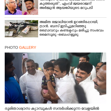
കുത്തരുത് ", എംവി ജയരാജന്
അർജുൻ ആയങ്കിയുടെ മറുപടി
അമിത ജോലിയാൽ ഉറങ്ങിപ്പോയി,
ട്രാൻ. ബസ് ഇടിച്ചുമറിഞ്ഞു
ഡ്രൈവറും കണ്ടക്ടറും മരിച്ചു സംഭവം
മൈസൂരു -ബെംഗളൂരു
ദേശീയപാതയിൽ 20 പേർക്ക് പരിക്ക്,
നാലു പേരുടെ നില ഗുരുതരം
PHOTO
GALLERY
ദുരിതാശ്വാസ ക്യാമ്പുകൾ സന്ദർശിക്കുന്ന വേളയിൽ