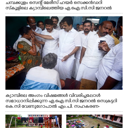
ചമ്പക്കുളം സെന്റ് മേരീസ് ഹയർ സെക്കൻഡറി
സ്കൂളിലെ ക്യാമ്പിലെത്തിയ എ.ഐ.സി.സി ജനറൽ
സെക്രട്ടറി കെ.സി വേണുഗോപാൽ എം.പി കുരുന്നിനെ
എടുത്ത് ലാളിച്ചപ്പോൾ. സഹകരണ-എക്സൈസ്
വകുപ്പ് മന്ത്രി എം. ലിജു, കൃഷിവകുപ്പ് മന്ത്രി ടി. സിദ്ദിഖ്,
റെജി ചെറിയാൻ എം. എൽ. എ എന്നിവർ സമീപം
ക്യാമ്പിലെ അംഗം വിഷമങ്ങൾ വിവരിച്ചപ്പോൾ
സമാധാനിപ്പിക്കുന്ന എ.ഐ.സി.സി ജനറൽ സെക്രട്ടറി
കെ.സി വേണുഗോപാൽ എം.പി. സഹകരണ-
എക്സൈസ് വകുപ്പ് മന്ത്രി എം. ലിജു, എന്നിവർ