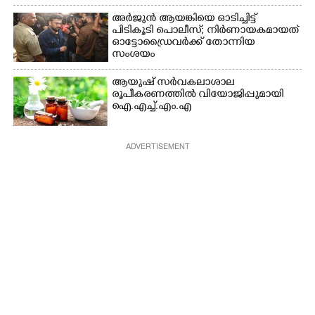
അർജുൻ ആയങ്കിയെ ഓടിച്ചിട്ട്
പിടികൂടി പൊലീസ്; നിർണായകമായത്
ഓട്ടോഡ്രൈവർക്ക് തോന്നിയ
സംശയം
ആയുഷ് സർവകലാശാല
രൂപീകരണത്തിൽ വിയോജിപ്പുമായി
ഐ.എച്ച്.എം.എ
ADVERTISEMENT