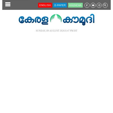
SECTIONS
ENGLISH
E-PAPER
KĀZHCHA
HOME
LATEST
SUNDAY, 09 AUGUST 2026 8.47 PM IST
AUDIO
NOTIFIED NEWS
POLL
KERALA
LOCAL
NEWS 360
CASE DIARY