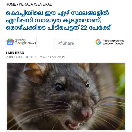
HOME /
KERALA /
GENERAL
CINEMA
കൊച്ചിയിലെ ഈ ഏഴ് സ്ഥലങ്ങളിൽ
എലിപ്പനി സാദ്ധ്യത കൂടുതലാണ്,
OPINION
ഒരാഴ്‌ചക്കിടെ പിടിപെട്ടത് 22 പേർക്ക്
PHOTOS
Share
1 MIN READ
LIFESTYLE
PUBLISHED: JUNE 16, 2026 11:59 PM IST
SPIRITUAL
INFO+
ART
ASTRO