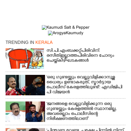
TRENDING IN
KERALA
സി.പി.എം ബക്കറ്റ് പിരിവിന്:
രസീത് ഇല്ലാത്ത പിരിവിനെ ചോദ്യം
ചെയ്ത് കീഴ്ഘടകങ്ങൾ
'ഒരു ഗുണ്ടയ്ക്കും വെല്ലുവിളിക്കാനുള്ള
ധൈര്യം ഉണ്ടാകരുത്, സ്മാർട്ടായ
പൊലീസ് കേരളത്തിലുണ്ട്': എഡിജിപി
പി വിജയൻ
'ജനങ്ങളെ വെല്ലുവിളിക്കുന്ന ഒരു
ഗുണ്ടയ്ക്കും കേരളത്തിൽ സ്ഥാനമില്ല,​
അവരെല്ലാം പൊലീസിന്റെ
നിരീക്ഷണത്തിലാണ്'
"പിന്തുണ വേണ്ട,​ പക്ഷേ പിന്നിൽ നിന്ന്