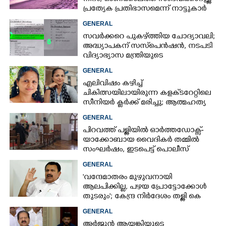
പ്രത്യേക പ്രതിഭാസമെന്ന് നാട്ടുകാർ
GENERAL
സവർക്കറെ പുകഴ്ത്തിയ ചോദ്യാവലി;
അദ്ധ്യാപകന് സസ്‌പെൻഷൻ, നടപടി
വിദ്യാഭ്യാസ മന്ത്രിയുടെ
നിർദേശപ്രകാരം
GENERAL
എലിവിഷം കഴിച്ച്
ചികിത്സയിലായിരുന്ന കളക്‌ടറേറ്റിലെ
സീനിയർ ക്ലർക്ക് മരിച്ചു; ആത്മഹത്യ
സ്ഥലംമാറ്റത്തിൽ മനംനൊന്തെന്ന്
GENERAL
സംശയം
പിറവത്ത് പള്ളിയിൽ ഓർത്തഡോക്സ്-
യാക്കോബായ വൈദികർ തമ്മിൽ
സംഘർഷം, ഇടപെട്ട് പൊലീസ്
GENERAL
'വന്ദേമാതരം മുഴുവനായി
ആലപിക്കില്ല, പഴയ പ്രോട്ടോക്കോൾ
തുടരും'; കേന്ദ്ര നിർദേശം തള്ളി കെ
മുരളീധരൻ
GENERAL
അർജുൻ ആയങ്കിയുടെ