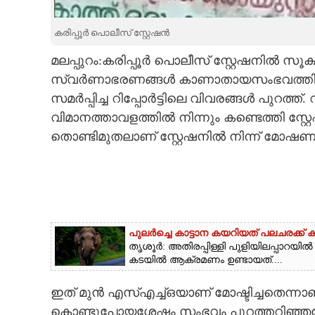
CARTOONS
കരിപ്പൂ‌ർ പൊലീസ് സ്റ്റേഷൻ
മലപ്പുറം:കരിപ്പൂർ പൊലീസ് സ്റ്റേഷനിൽ സൂക്ഷ
LITERATURE
സ്വർണാഭരണങ്ങൾ കാണാതായസംഭവത്തിൽ കൊണ
സമർപ്പിച്ച റിപ്പോർട്ടിലെ വിവരങ്ങൾ പുറത്ത
ZOOM
വിമാനത്താവളത്തിൽ നിന്നും കണ്ടെത്തി സ്
തൊണ്ടിമുതലാണ് സ്റ്റേഷനിൽ നിന്ന് മോഷ
CONTACT US
പുലർച്ചെ കാട്ടാന കയറിയത് പലചരക്ക് കട
തൃശൂർ: അതിരപ്പിള്ളി പുളിയിലപ്പാറയിൽ 
കടയിൽ ആക്രമണം ഉണ്ടായത്....
ഇത് മുൻ എസ്എച്ച്ഒയാണ് മോഷ്ടിച്ചതെന്നാ
കൊണ്ടുപോയശേഷം സംഭവം പുറത്തറിഞ്ഞതോട