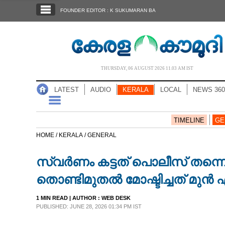
SECTIONS
FOUNDER EDITOR : K SUKUMARAN BA
HOME
LATEST
AUDIO
THURSDAY, 06 AUGUST 2026 11.03 AM IST
NOTIFIED NEWS
LATEST
AUDIO
KERALA
LOCAL
NEWS 360
POLL
KERALA
TIMELINE
GE
HOME /
KERALA /
GENERAL
LOCAL
സ്വർണം കട്ടത് പൊലീസ് തന്നെ; ക
NEWS 360
തൊണ്ടിമുതൽ മോഷ്ടിച്ചത് മുൻ 
1 MIN READ
| AUTHOR :
WEB DESK
CASE DIARY
PUBLISHED: JUNE 28, 2026 01:34 PM IST