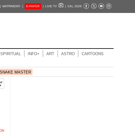
|
MATRIMONY |
E-PAPER
|
LIVE TV
|
CAL 2026
SPIRITUAL
INFO+
ART
ASTRO
CARTOONS
SNAKE MASTER
ION