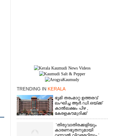
TRENDING IN
KERALA
×
ഭൂമി തരംമാറ്റ ഉത്തരവ്
ലംഘിച്ച ആർ.ഡി.ഒയ്ക്ക്
കാൽലക്ഷം പിഴ ,​
കേരളകൗമുദിക്ക്
ഹൈക്കോടതിയുടെ
പ്രശംസ
'തിരുവാതിരക്കളിയും
കാരണഭൂതനുമായി
വന്നാൽ വിവരമറിയും '