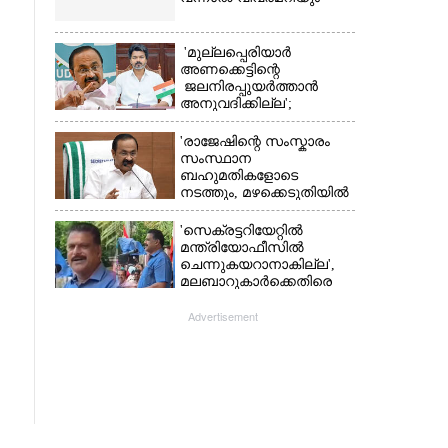
'മുല്ലപ്പെരിയാർ
അണക്കെട്ടിന്റെ
ജലനിരപ്പുയർത്താൻ
അനുവദിക്കില്ല';
തമിഴ്‌നാട്
സർക്കാരിനെതിരെ കേരളം
'രാജേഷിന്റെ സംസ്കാരം
സംസ്ഥാന
ബഹുമതികളോടെ
നടത്തും, മഴക്കെടുതിയിൽ
നശിച്ച കടകൾക്കും
ധനസഹായം'
'സെക്രട്ടറിയേറ്റിൽ
മന്ത്രിയോഫീസിൽ
ചെന്നുകയറാനാകില്ല',
മലബാറുകാർക്കെതിരെ
അധിക്ഷേപ
പരാമർശവുമായി സിപിഎം
Advertisement
നേതാവ്‌