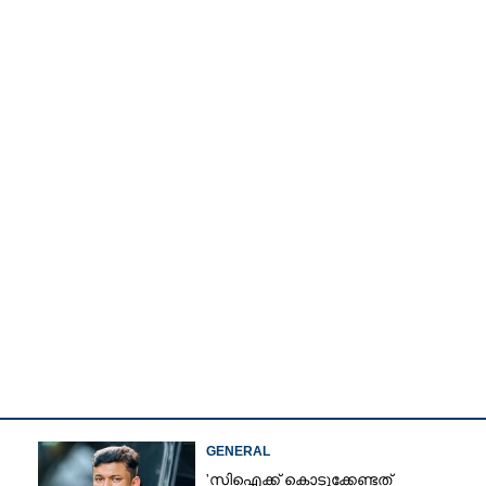
Watch More
Share this link
GENERAL
'സിഐക്ക് കൊടുക്കേണ്ടത്