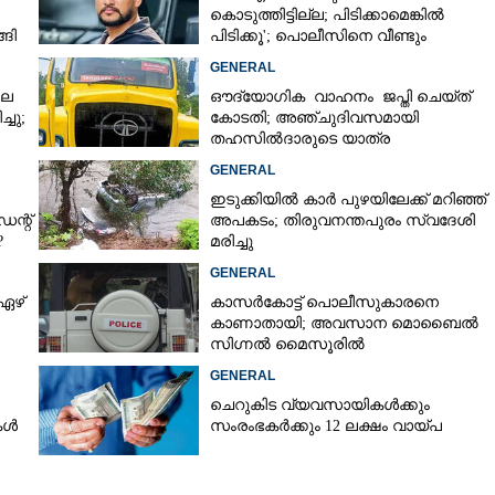
കൊടുത്തിട്ടില്ല; പിടിക്കാമെങ്കിൽ
ങി
പിടിക്കൂ'; പൊലീസിനെ വീണ്ടും
വെല്ലുവിളിച്ച് അർജുൻ ആയങ്കി
GENERAL
Copy Link
പൊലീസ് തന്നെ; കരിപ്പൂർ
ലെ
ഔദ്യോഗിക വാഹനം ജപ്തി ചെയ്ത്
ഷിച്ചിരുന്ന തൊണ്ടിമുതൽ
്ചു;
കോടതി; അഞ്ചുദിവസമായി
 എസ്എച്ച്ഒ
തഹസിൽദാരുടെ യാത്ര
ടിപ്പർ ലോറിയിൽ
GENERAL
ഇടുക്കിയിൽ കാർ പുഴയിലേക്ക് മറിഞ്ഞ്
ന്റ്
അപകടം; തിരുവനന്തപുരം സ്വദേശി
?
മരിച്ചു
GENERAL
ഏഴ്
കാസർകോട്ട് പൊലീസുകാരനെ
കാണാതായി; അവസാന മൊബൈൽ
സിഗ്നൽ മൈസൂരിൽ
GENERAL
ചെറുകിട വ്യവസായികൾക്കും
കൾ
സംരംഭകർക്കും 12 ലക്ഷം വായ്പ