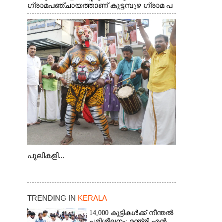
ഗ്രാമപഞ്ചായത്താണ് കുട്ടമ്പുഴ ഗ്രാമ പ
ഞ്ചായത്ത്. ആദിവാസി ഊരുകളായ
വെള്ളാരംകുത്ത്, കത്തിപ്പാറ, ഉറിയംപെട്ടി,
തേക്കല്ല്, വെട്ടിക്കല്ല്, മഞ്ചപ്പാറ എന്നീ
ആറു സ്ഥലങ്ങളിലേക്കുള്ള പ്രധാന
സഞ്ചാര മാർഗമാണ് ഈ കാണുന്ന
കടത്ത് വള്ളം
പുലികളി...
TRENDING IN
KERALA
14,000 കുട്ടികൾക്ക് നീന്തൽ
പരിശീലനം: മന്ത്രി എൻ.