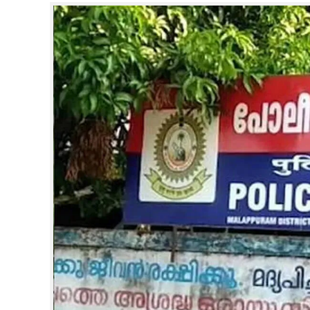
CINEMA
OPINION
PHOTOS
LIFESTYLE
SPIRITUAL
INFO+
ART
ASTRO