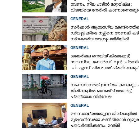
വേണം, നിലപാടിൽ മാറ്റമില്ല';
വിജയ്‌യെ നേരിൽ കാണാനൊരുങ്
കേരള സർക്കാർ
GENERAL
സ്വർണം കട്ടത് 
സർക്കാർ ആരോഗ്യ കേന്ദ്രത്തി
സ്റ്റേഷനിൽ സൂക്
ഡ്യൂട്ടിക്കിടെ നഴ്സിനെ അണലി കടിച
മോഷ്ടിച്ചത് മുൻ
സ്വകാര്യ ആശുപത്രിയിൽ
ചികിത്സയിൽ
GENERAL
ശബരിമല നെയ്യ് ക്രമക്കേട്;
ദേവസ്വം ബോർഡ് മുൻ പ്രസിഡ
പി എസ് പ്രശാന്ത് പ്രതിയാകും
എഫ്ഐആർ ഇന്ന് കോടതിയിൽ
GENERAL
സംസ്ഥാനത്ത് ഇന്ന് മഴ കനക്കും; 
ജില്ലകളിൽ ഓറഞ്ച് അലർട്ട്,
പ്രത്യേക നിർദേശം
GENERAL
മഴ സാദ്ധ്യതയുള്ള ജില്ലകളിൽ
മുഴുവൻസമയ കൺട്രോൾ റൂമു
പ്രവർത്തിക്കണം: മന്ത്രി