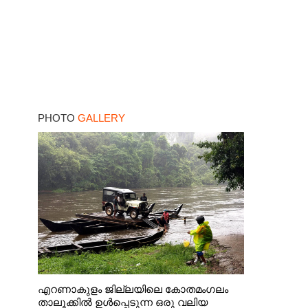
PHOTO
GALLERY
എറണാകുളം ജില്ലയിലെ കോതമംഗലം
താലൂക്കിൽ ഉൾപ്പെടുന്ന ഒരു വലിയ