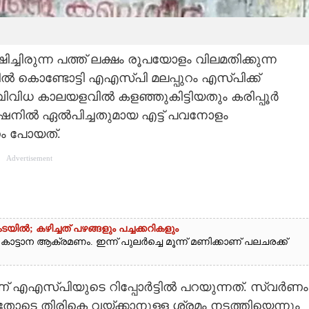
ിച്ചിരുന്ന പത്ത് ലക്ഷം രൂപയോളം വിലമതിക്കുന്ന
്ടോട്ടി എഎസ്‌പി മലപ്പുറം എസ്‌പിക്ക്
്. വിവിധ കാലയളവിൽ കളഞ്ഞുകിട്ടിയതും കരിപ്പൂർ
റ്റേഷനിൽ ഏൽപിച്ചതുമായ എട്ട് പവനോളം
ണം പോയത്.
Advertisement
യിൽ; കഴിച്ചത് പഴങ്ങളും പച്ചക്കറികളും
കാട്ടാന ആക്രമണം. ഇന്ന് പുലർച്ചെ മൂന്ന് മണിക്കാണ് പലചരക്ക്
ണ് എഎസ്‌പിയുടെ റിപ്പോർട്ടിൽ പറയുന്നത്. സ്വർണം
െ തിരികെ വയ്ക്കാനുള്ള ശ്രമം നടത്തിയെന്നും