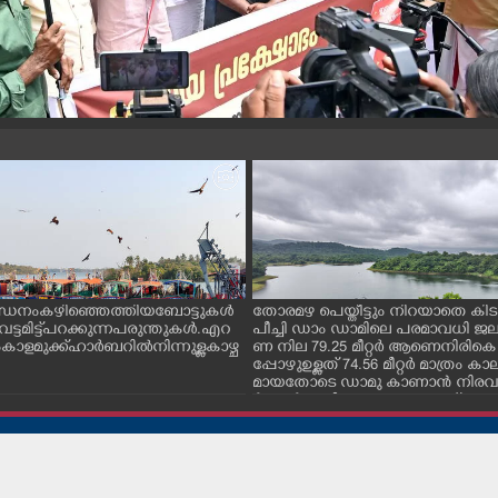
ന്ധനം കഴിഞ്ഞെത്തിയ ബോട്ടുകൾ
തോരമഴ പെയ്തീട്ടും നിറയാതെ കിടക
ും വട്ടമിട്ട് പറക്കുന്ന പരുന്തുകൾ. എറ
പീച്ചി ഡാം ഡാമിലെ പരമാവധി 
ാളമുക്ക് ഹാർബറിൽ നിന്നുള്ള കാഴ്ച
ണ നില 79.25 മീറ്റർ ആണെനിരികെ
പ്പോഴുഉള്ളത് 74.56 മീറ്റർ മാത്രം
മായതോടെ ഡാമു കാണാൻ നിരവധ
ർശകർ ഇവിടെ എത്തുന്നുണ്ട്