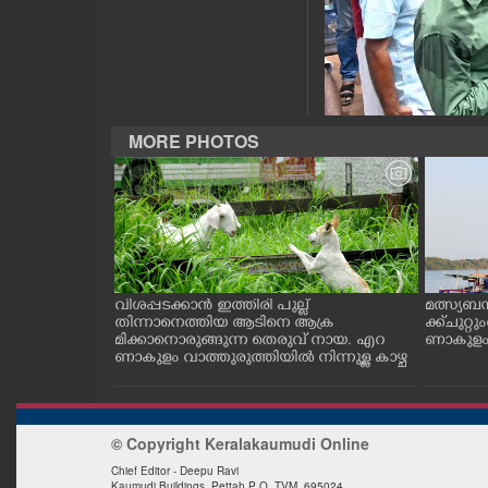
CASE DIARY
CINEMA
MORE PHOTOS
OPINION
PHOTOS
LIFESTYLE
ത്തുടങ്ങിയ
വിശപ്പടക്കാൻ ഇത്തിരി പുല്ല്
മത്സ്യബ
 സമീപം ആറ
തിന്നാനെത്തിയ ആടിനെ ആക്ര
ക്ക് ചുറ്റ
SPIRITUAL
 സമീപം പ്രവർ
മിക്കാനൊരുങ്ങുന്ന തെരുവ് നായ. എറ
ണാകുളം ക
കഴുകി
ണാകുളം വാത്തുരുത്തിയിൽ നിന്നുള്ള കാഴ്ച
INFO+
© Copyright Keralakaumudi Online
ART
Chief Editor - Deepu Ravi
Kaumudi Buildings, Pettah P O. TVM. 695024