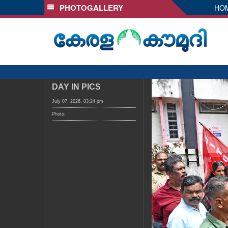
PHOTOGALLERY
HO
SECTIONS
HOME
LATEST
AUDIO
NOTIFIED NEWS
DAY IN PICS
POLL
July 07, 2026, 03:24 pm
Photo:
KERALA
LOCAL
OBITUARY
NEWS 360