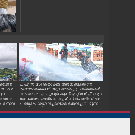
്കുന്ന
പിഎസ് സി ക്രമക്കേട് അന്വേക്ഷിക്കണ
പാലക്കാട് ടൗ
ജലസംഭര
മെന്നാവശ്യപ്പെട്ട് യുവമോർച്ച പ്രവർത്തകർ
സ് കമ്മിറ്റിയ
 ഇ
സംഘടിപ്പിച്ച തൃശൂർ കളക്ട്രേറ്റ് മാർച്ച് അക്ര
കുഴിമൂടൽ സമര
 കാലവർഷ
മാസക്തമായതിനെ തുടർന്ന് പൊലിസ് ജല
സെക്രട്ടറി സി.
ി സന്ദ
പീരങ്കി പ്രയോഗിച്ചപ്പോൾ തെറിച്ച് വീഴുന്ന
പ്രവർത്തകർ