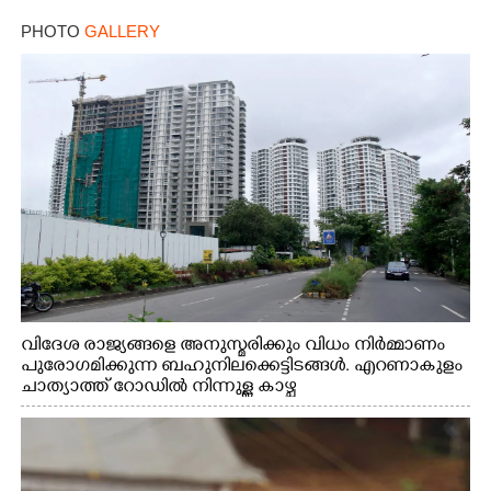
×
Share this link
PHOTO
GALLERY
Copy Link
വിദേശ രാജ്യങ്ങളെ അനുസ്മരിക്കും വിധം നിർമ്മാണം
പുരോഗമിക്കുന്ന ബഹുനിലക്കെട്ടിടങ്ങൾ. എറണാകുളം
ചാത്യാത്ത് റോഡിൽ നിന്നുള്ള കാഴ്ച