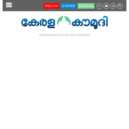
SECTIONS
ENGLISH
E-PAPER
KĀZHCHA
HOME
LATEST
SATURDAY, 08 AUGUST 2026 4.29 PM IST
AUDIO
NOTIFIED NEWS
POLL
KERALA
LOCAL
NEWS 360
CASE DIARY