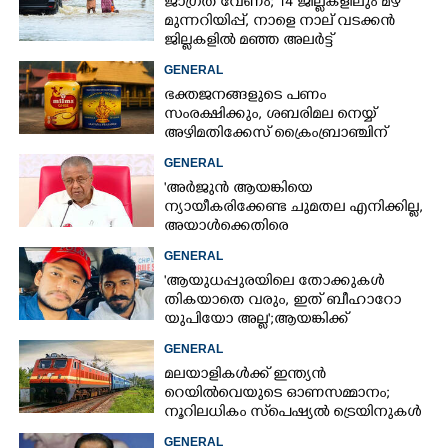
ജാഗ്രത വേണം; 14 ജില്ലകളിലും മഴ
മുന്നറിയിപ്പ്, നാളെ നാല് വടക്കൻ
ജില്ലകളിൽ മഞ്ഞ അലർട്ട്
GENERAL
ഭക്തജനങ്ങളുടെ പണം
സംരക്ഷിക്കും, ശബരിമല നെയ്യ്
അഴിമതിക്കേസ് ക്രൈംബ്രാഞ്ചിന്
വിടുമെന്ന് കെ മുരളീധരൻ
GENERAL
'അർജുൻ ആയങ്കിയെ
ന്യായീകരിക്കേണ്ട ചുമതല എനിക്കില്ല,
അയാൾക്കെതിരെ
നടപടിയെടുത്തോട്ടെ'
GENERAL
'ആയുധപ്പുരയിലെ തോക്കുകൾ
തികയാതെ വരും, ഇത് ബീഹാറോ
യുപിയോ അല്ല';ആയങ്കിക്ക്
പിന്തുണയുമായി ആകാശ് തില്ലങ്കേരി
GENERAL
മലയാളികൾക്ക് ഇന്ത്യൻ
റെയിൽവെയുടെ ഓണസമ്മാനം;
നൂറിലധികം സ്‌പെഷ്യൽ ട്രെയിനുകൾ
കേരളത്തിലേക്ക്
GENERAL