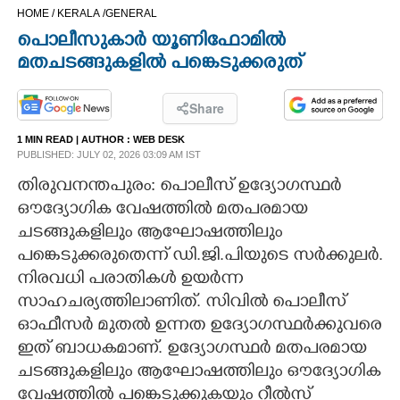
HOME /
KERALA /
GENERAL
CINEMA
പൊലീസുകാർ യൂണിഫോമിൽ
മതചടങ്ങുകളിൽ പങ്കെടുക്കരുത്
OPINION
Share
PHOTOS
1 MIN READ
| AUTHOR :
WEB DESK
PUBLISHED: JULY 02, 2026 03:09 AM IST
LIFESTYLE
തിരുവനന്തപുരം: പൊലീസ് ഉദ്യോ​ഗസ്ഥർ
ഔദ്യോ​ഗിക വേഷത്തിൽ മതപരമായ
SPIRITUAL
ചടങ്ങുകളിലും ആഘോഷത്തിലും
പങ്കെടുക്കരുതെന്ന് ഡി.ജി.പിയുടെ സർക്കുലർ.
INFO+
നിരവധി പരാതികൾ ഉയർന്ന
സാഹചര്യത്തിലാണിത്. സിവിൽ പൊലീസ്
ഓഫീസർ മുതൽ ഉന്നത ഉദ്യോ​ഗസ്ഥർക്കുവരെ
ART
ഇത് ബാധകമാണ്. ഉദ്യോഗസ്ഥർ മതപരമായ
ചടങ്ങുകളിലും ആഘോഷത്തിലും ഔദ്യോഗിക
ASTRO
വേഷത്തിൽ പങ്കെടുക്കുകയും റീൽസ്