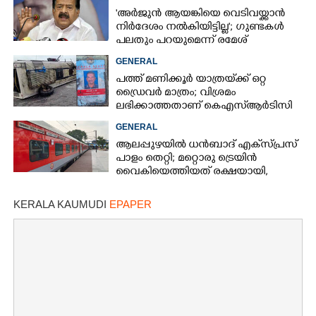
'അർജുൻ ആയങ്കിയെ വെടിവയ്ക്കാൻ
നിർദേശം നൽകിയിട്ടില്ല'; ഗുണ്ടകൾ
പലതും പറയുമെന്ന് രമേശ്
ചെന്നിത്തല
GENERAL
പത്ത് മണിക്കൂർ യാത്രയ്‌ക്ക് ഒറ്റ
ഡ്രൈവർ മാത്രം; വിശ്രമം
ലഭിക്കാത്തതാണ് കെഎസ്‌ആർടിസി
അപകടത്തിന് കാരണമെന്ന്
GENERAL
വിമർശനം
ആലപ്പുഴയിൽ ധൻബാദ് എക്‌സ്പ്രസ്
പാളം തെറ്റി; മറ്റൊരു ട്രെയിൻ
വൈകിയെത്തിയത് രക്ഷയായി,
ഒഴിവായത് വൻ ദുരന്തം
KERALA KAUMUDI
EPAPER