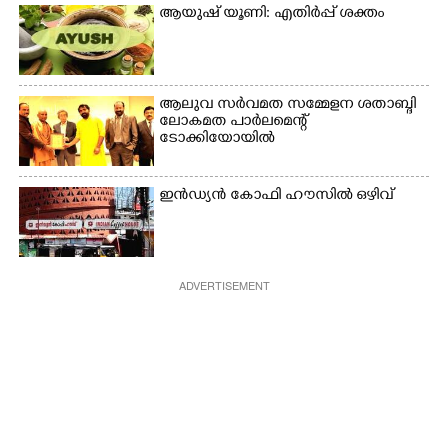
ആയുഷ് യൂണി: എതിർപ്പ് ശക്തം
ആലുവ സർവമത സമ്മേളന ശതാബ്ദി
ലോകമത പാർലമെന്റ്
ടോക്കിയോയിൽ
ഇൻഡ്യൻ കോഫി ഹൗസിൽ ഒഴിവ്
ADVERTISEMENT