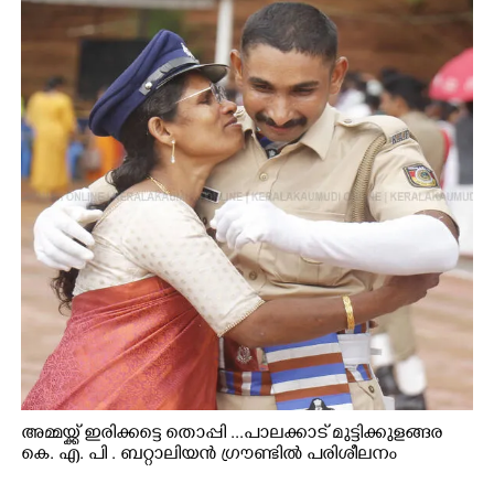
അമ്മയ്ക്ക് ഇരിക്കട്ടെ തൊപ്പി ...പാലക്കാട് മുട്ടിക്കുളങ്ങര
കെ. എ. പി . ബറ്റാലിയൻ ഗ്രൗണ്ടിൽ പരിശീലനം