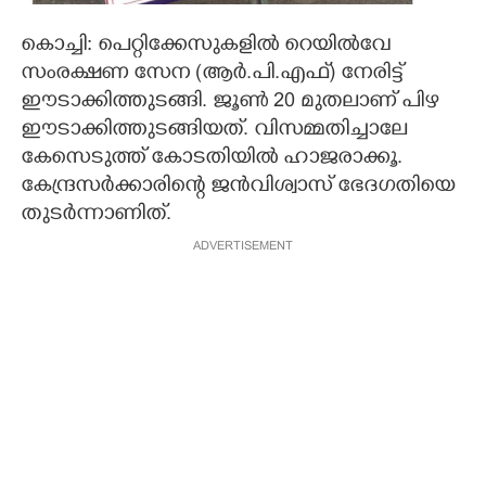
CARTOONS
കൊച്ചി: പെറ്റിക്കേസുകളിൽ റെയിൽവേ
സംരക്ഷണ സേന (ആർ.പി.എഫ്) നേരിട്ട്
ഈടാക്കിത്തുടങ്ങി. ജൂൺ 20 മുതലാണ് പിഴ
LITERATURE
ഈടാക്കിത്തുടങ്ങിയത്. വിസമ്മതിച്ചാലേ
കേസെടുത്ത് കോടതിയിൽ ഹാജരാക്കൂ.
ZOOM
കേന്ദ്രസർക്കാരിന്റെ ജൻവിശ്വാസ് ഭേദഗതിയെ
തുടർന്നാണിത്.
CONTACT US
ADVERTISEMENT