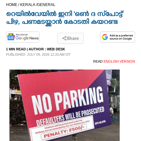
HOME /
KERALA /
GENERAL
CINEMA
റെയിൽവേയിൽ ഇനി 'ഒൺ ദ സ്‌പോട്ട്"
പിഴ, പണമടയ്ക്കാൻ കോടതി കയറണ്ട
OPINION
Share
PHOTOS
1 MIN READ
| AUTHOR :
WEB DESK
PUBLISHED: JULY 09, 2026 12:20 AM IST
LIFESTYLE
READ
ENGLISH VERSION
SPIRITUAL
INFO+
ART
ASTRO