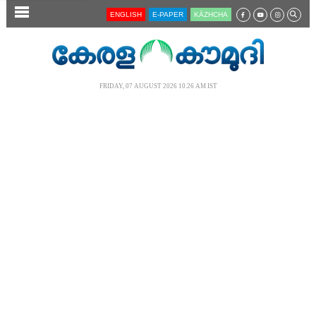
SECTIONS
ENGLISH
E-PAPER
KĀZHCHA
HOME
LATEST
FRIDAY, 07 AUGUST 2026 10.26 AM IST
AUDIO
NOTIFIED NEWS
POLL
KERALA
LOCAL
NEWS 360
CASE DIARY