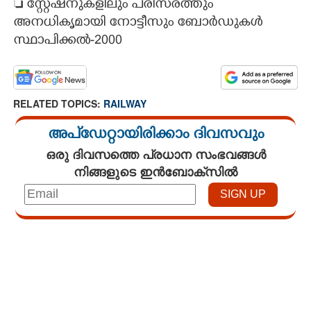
 സ്റ്റേഷനുകളിലും പരിസരത്തും
അനധികൃമായി നോട്ടീസും ബോ‌‌‌ർഡുകൾ
സ്ഥാപിക്കൽ-2000
RELATED TOPICS:
RAILWAY
അപ്ഡേറ്റായിരിക്കാം ദിവസവും
ഒരു ദിവസത്തെ പ്രധാന സംഭവങ്ങൾ
നിങ്ങളുടെ ഇൻബോക്സിൽ
Loaded
:
4.68%
/
Mute