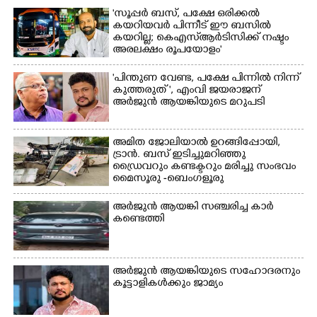
വളർത്തുമൃഗങ്ങളെ
ആവശ്യസാധനങ്ങളുമായി
'സൂപ്പർ ബസ്, പക്ഷേ ഒരിക്കൽ
സുരക്ഷിത സ്ഥാനത്തേയ്ക്ക്
കയറിയവർ പിന്നീട് ഈ ബസിൽ
ദുരിതാശ്വാസ
മാറ്റുന്നയാൾ
കയറില്ല; കെഎസ്ആർടിസിക്ക് നഷ്ടം
ക്യാമ്പിലേക്ക് മാറുന്ന
അരലക്ഷം രൂപയോളം'
വയോധികൻ
"പിന്തുണ വേണ്ട,​ പക്ഷേ പിന്നിൽ നിന്ന്
കുത്തരുത് ", എംവി ജയരാജന്
അർജുൻ ആയങ്കിയുടെ മറുപടി
അമിത ജോലിയാൽ ഉറങ്ങിപ്പോയി,
ട്രാൻ. ബസ് ഇടിച്ചുമറിഞ്ഞു
ഡ്രൈവറും കണ്ടക്ടറും മരിച്ചു സംഭവം
മൈസൂരു -ബെംഗളൂരു
ദേശീയപാതയിൽ 20 പേർക്ക് പരിക്ക്,
നാലു പേരുടെ നില ഗുരുതരം
അർജുൻ ആയങ്കി സഞ്ചരിച്ച കാർ
കണ്ടെത്തി
അർജുൻ ആയങ്കിയുടെ സഹോദരനും
കൂട്ടാളികൾക്കും ജാമ്യം