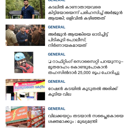
കടലിൽ കാണാതായവരെ
കിട്ടിയോയെന്ന് പരിഹസിച്ച് അർജുൻ
ആയങ്കി; ഒളിവിൽ കഴിഞ്ഞത്
പയ്യന്നൂരിലെ ലോഡ്‌ജിൽ
GENERAL
അർജുൻ ആയങ്കിയെ ഓടിച്ചിട്ട്
പിടികൂടി പൊലീസ്;
നിർണായകമായത്
ഓട്ടോഡ്രൈവർക്ക് തോന്നിയ
GENERAL
സംശയം
 റാഫ്റ്റിംഗ് സൊസൈറ്റി പറയുന്നു--
മൃതദേഹം കൊണ്ടുപോകാൻ
തഹസിൽദാർ 25,000 രൂപ ചോദിച്ചു
GENERAL
റേഷൻ കടയിൽ കൂടുതൽ അരിക്ക്
കൂടിയ വില
GENERAL
വിലക്കയറ്റം തടയാൻ സപ്ലൈകോയെ
ശക്തമാക്കും : മുഖ്യമന്ത്രി