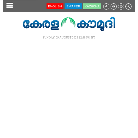
SECTIONS
ENGLISH
E-PAPER
KĀZHCHA
HOME
LATEST
SUNDAY, 09 AUGUST 2026 12.46 PM IST
AUDIO
NOTIFIED NEWS
POLL
KERALA
LOCAL
NEWS 360
CASE DIARY