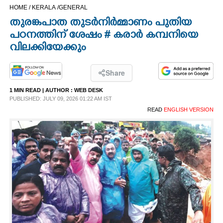
HOME /
KERALA /
GENERAL
CINEMA
തുരങ്കപാത തുടർനിർമ്മാണം പുതിയ
പഠനത്തിന് ശേഷം # കരാർ കമ്പനിയെ
OPINION
വിലക്കിയേക്കും
PHOTOS
Share
1 MIN READ
| AUTHOR :
WEB DESK
LIFESTYLE
PUBLISHED: JULY 09, 2026 01:22 AM IST
READ
ENGLISH VERSION
SPIRITUAL
INFO+
ART
ASTRO