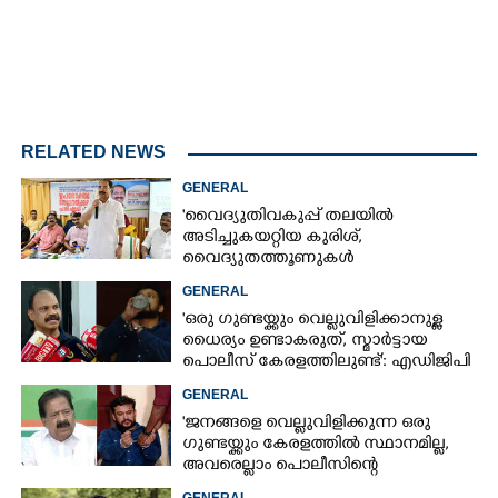
RELATED NEWS
GENERAL
'വൈദ്യുതിവകുപ്പ് തലയിൽ
അടിച്ചുകയറ്റിയ കുരിശ്‌,
വൈദ്യുതത്തൂണുകൾ
പൊട്ടിവീണാൽപോലും മന്ത്രിയെ
GENERAL
വിളിക്കുന്ന കാലമാണിത്'
'ഒരു ഗുണ്ടയ്ക്കും വെല്ലുവിളിക്കാനുള്ള
ധൈര്യം ഉണ്ടാകരുത്, സ്മാർട്ടായ
പൊലീസ് കേരളത്തിലുണ്ട്': എഡിജിപി
പി വിജയൻ
GENERAL
'ജനങ്ങളെ വെല്ലുവിളിക്കുന്ന ഒരു
ഗുണ്ടയ്ക്കും കേരളത്തിൽ സ്ഥാനമില്ല,​
അവരെല്ലാം പൊലീസിന്റെ
നിരീക്ഷണത്തിലാണ്'
GENERAL