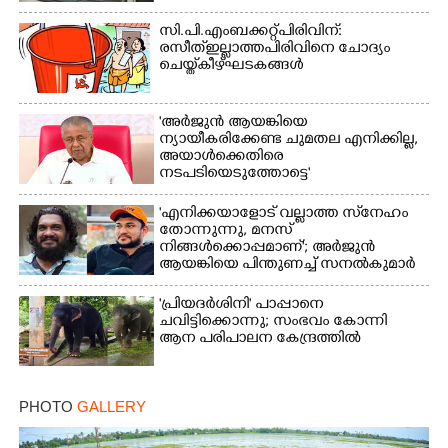
സി.പി.എം ബക്കറ്റ് പിരിവിന്:
രസീത് ഇല്ലാത്ത പിരിവിനെ ചോദ്യം
ചെയ്ത് കീഴ്ഘടകങ്ങൾ
'അർജുൻ ആയങ്കിയെ
ന്യായീകരിക്കേണ്ട ചുമതല എനിക്കില്ല,
അയാൾക്കെതിരെ
നടപടിയെടുത്തോട്ടെ'
'എനിക്കയാളോട് വല്ലാത്ത സ്‌നേഹം
തോന്നുന്നു, മനസ്
നിങ്ങൾക്കൊപ്പമാണ്'; അർജുൻ
ആയങ്കിയെ പിന്തുണച്ച് സനൽകുമാർ
'പ്രിയദർശിനി' പാപ്പാനെ
ചവിട്ടിക്കൊന്നു; സംഭവം കോന്നി
ആന പരിപാലന കേന്ദ്രത്തിൽ
PHOTO
GALLERY