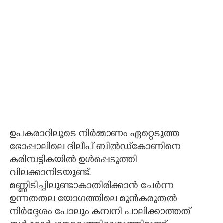
ഉപകരാറിലൂടെ നിർമ്മാണം ഏറ്റെടുത്ത
ഭോപ്പാലിലെ ദിലീപ് ബിൽഡ്‌കോണിനെ
കരിമ്പട്ടികയിൽ ഉൾപ്പെടുത്തി
വിലക്കാനിടയുണ്ട്.
മണ്ണിടിച്ചിലുണ്ടാകാതിരിക്കാൻ ചേർന്ന
ഉന്നതതല യോഗത്തിലെ മുൻകരുതൽ
നിർദ്ദേശം പോലും കമ്പനി പാലിക്കാത്തത്