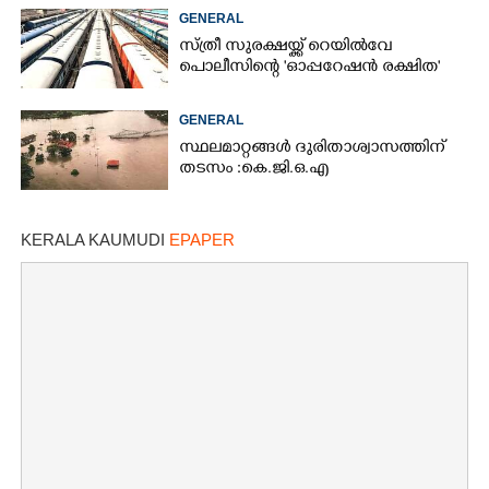
GENERAL
സ്ത്രീ സുരക്ഷയ്ക്ക് റെയിൽവേ
പൊലീസിന്റെ 'ഓപ്പറേഷൻ രക്ഷിത'
GENERAL
സ്ഥലമാറ്റങ്ങൾ ദുരിതാശ്വാസത്തിന്
തടസം :കെ.ജി.ഒ.എ
KERALA KAUMUDI
EPAPER
×
Share this link
Copy Link