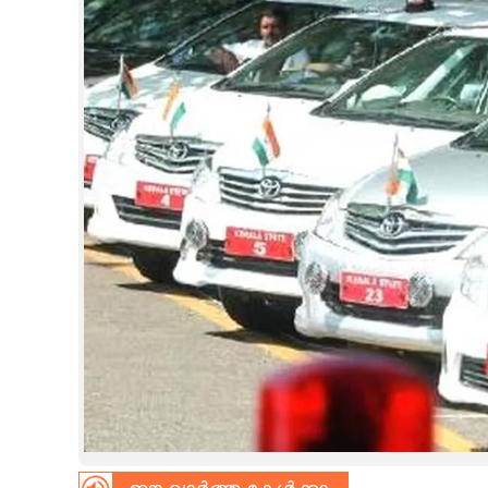
CINEMA
OPINION
PHOTOS
LIFESTYLE
SPIRITUAL
INFO+
ART
ASTRO