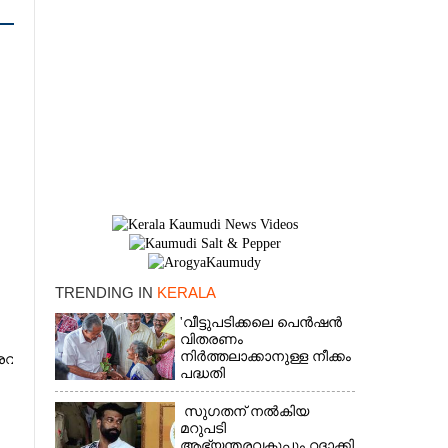
TRENDING IN
KERALA
'വീട്ടുപടിക്കലെ പെൻഷൻ
×
വിതരണം
നിർത്തലാക്കാനുള്ള നീക്കം
രവ്
പദ്ധതി
അവസാനിപ്പിക്കാനുള്ള
യുഡിഎഫ് അജണ്ടയുടെ
സുഗതന് നൽകിയ
ആദ്യപടി'
മറുപടി
ആഭ്യന്തരവകുപ്പും റദ്ദാക്കി