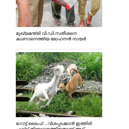
മുഖ്യമന്ത്രി വി.ഡി.സതീശനെ
കാണാനെത്തിയ മോഹനൻ നായർ
ഗോട്ട് ലൈഫ് ...വിശപ്പടക്കാൻ ഇത്തിരി