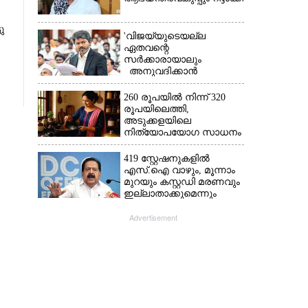
ു
'വിജയ്‌യുടെയല്ല
ഏതവന്റെ
സർക്കാരായാലും
അനുവദിക്കാൻ
കഴിയില്ല;
മുല്ലപ്പെരിയാറിന്റെ
260 രൂപയിൽ നിന്ന് 320
വെള്ളം കൂട്ടുന്നത്
രൂപയിലെത്തി,
മനസിൽ വച്ചാൽമതി'
അടുക്കളയിലെ
നിത്യോപയോഗ സാധനം
വാങ്ങിയാൽ കൈപൊള്ളും
419 സ്റ്റേഷനുകളിൽ
എസ്.ഐ വാഴും, മൂന്നാം
മുറയും കസ്റ്റഡി മരണവും
ഇല്ലാതാക്കുമെന്നും
ചെന്നിത്തല
Advertisement