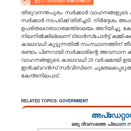
ഈ വാർത്ത കേൾക്കാം
CARTOONS
തിരുവനന്തപുരം: സർക്കാർ വാഹനങ്ങളുടെ
സർക്കാർ നടപടിക്ക് തിരിച്ചടി. നിർദ്ദേശം അംഗ
LITERATURE
ഉപരിതലഗതാഗതമന്ത്രാലയം അറിയിച്ചു. കേ
നിലനിൽക്കില്ലെന്ന് ട്രാൻസ്‌പോർട്ട് കമ്മ
കാലാവധി കൂട്ടുന്നതിൽ സംസ്ഥാനത്തിന് തീര
ZOOM
രണ്ടാം പിണറായി സർക്കാരിന്റെ അവസാന കാ
വാഹനങ്ങളുടെ കാലാവധി 20 വർഷമായി ഉയർത്
CONTACT US
ഇൻഷ്വറൻസ് സർവീസിനെ ചുമതലപ്പെടുത്തിയ
കേന്ദ്രനിലപാട്.
RELATED TOPICS:
GOVERNMENT
അപ്ഡേറ്റാ
ഒരു ദിവസത്തെ പ്രധാന