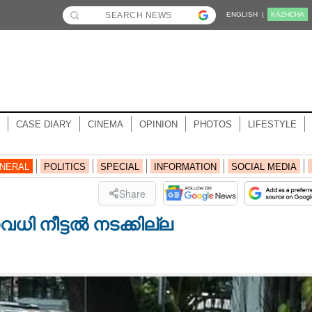
ENGLISH |
KĀZHCHA
CASE DIARY
CINEMA
OPINION
PHOTOS
LIFESTYLE
NERAL
POLITICS
SPECIAL
INFORMATION
SOCIAL MEDIA
Share
ി നീട്ടൽ നടക്കില്ല