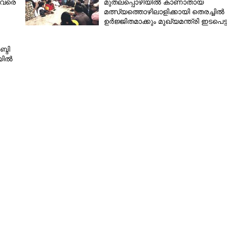
 വരെ
മുതലപ്പൊഴിയിൽ കാണാതായ
മത്സ്യത്തൊഴിലാളിക്കായി തെരച്ചിൽ
ഉർജ്ജിതമാക്കും മുഖ്യമന്ത്രി ഇടപെട്ട
മന്ത്രി സി.പി.ജോൺ സ്ഥലത്തെത്തി
Copy Link
ങ്ങളുടെ കാലാവധി
്ദി
ല
യിൽ