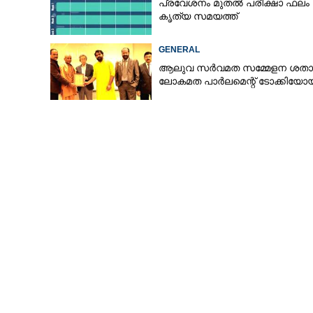
പ്രവേശനം മുതൽ പരീക്ഷാ ഫലം
കൃത്യ സമയത്ത്
GENERAL
സർക്കാർ വാഹന
ആലുവ സർവമത സമ്മേളന ശതാബ
നീട്ടൽ നടക്കില്
ലോകമത പാർലമെന്റ് ടോക്കിയോ