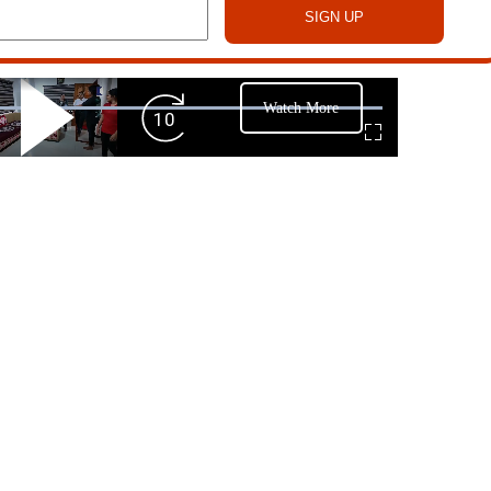
Watch More
Play
Forward
Fullscreen
Video
Skip
10s