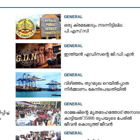
GENERAL
ഒരു ക്രമക്കേടും നടന്നിട്ടില്ല:
പി.എസ്.സി
GENERAL
ഇന്ത്യൻ എഡിസന്റെ ജി.ഡി.എൻ
GENERAL
വിഴിഞ്ഞം തുറമുഖ റെയിൽപ്പാത
നിർമ്മാണം കേന്ദ്രപദ്ധതിയിൽ
GENERAL
പിച്ച
രാജേഷിന്റെ മൃതദേഹത്തോട് അനാദ
ം
കാട്ടിയത് 35000 രൂപയുടെ പേരിൽ
Share this link
ജീവൻ കൊടുത്ത് ജീവൻ
രക്ഷിച്ചതിനുള്ള പ്രത്യുപകാരം!
GENERAL