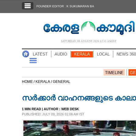
SECTIONS
FOUNDER EDITOR : K SUKUMARAN BA
HOME
LATEST
AUDIO
SATURDAY, 08 AUGUST 2026 12.51 AM IST
NOTIFIED NEWS
LATEST
AUDIO
KERALA
LOCAL
NEWS 360
POLL
KERALA
TIMELINE
GE
HOME /
KERALA /
GENERAL
LOCAL
സർക്കാർ വാഹനങ്ങളുടെ കാലാവധ
NEWS 360
1 MIN READ
| AUTHOR :
WEB DESK
PUBLISHED: JULY 09, 2026 01:06 AM IST
CASE DIARY