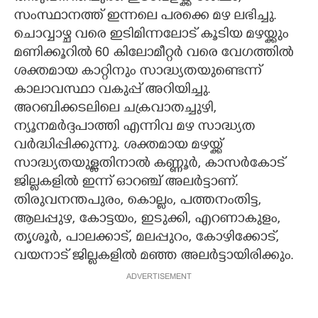
സംസ്ഥാനത്ത് ഇന്നലെ പരക്കെ മഴ ലഭിച്ചു.
CARTOONS
ചൊവ്വാഴ്ച വരെ ഇടിമിന്നലോട് കൂടിയ മഴയ്ക്കും
മണിക്കൂറിൽ 60 കിലോമീറ്റർ വരെ വേഗത്തിൽ
LITERATURE
ശക്തമായ കാറ്റിനും സാദ്ധ്യതയുണ്ടെന്ന്
കാലാവസ്ഥാ വകുപ്പ് അറിയിച്ചു.
അറബിക്കടലിലെ ചക്രവാതച്ചുഴി,
ZOOM
ന്യൂനമർദ്ദപാത്തി എന്നിവ മഴ സാദ്ധ്യത
വർദ്ധിപ്പിക്കുന്നു. ശക്തമായ മഴയ്ക്ക്
CONTACT US
സാദ്ധ്യതയുള്ളതിനാൽ കണ്ണൂർ, കാസർകോട്
ജില്ലകളിൽ ഇന്ന് ഓറഞ്ച് അലർട്ടാണ്.
തിരുവനന്തപുരം, കൊല്ലം, പത്തനംതിട്ട,
ആലപ്പുഴ, കോട്ടയം, ഇടുക്കി, എറണാകുളം,
തൃശൂർ, പാലക്കാട്, മലപ്പുറം, കോഴിക്കോട്,
വയനാട് ജില്ലകളിൽ മഞ്ഞ അലർട്ടായിരിക്കും.
ADVERTISEMENT