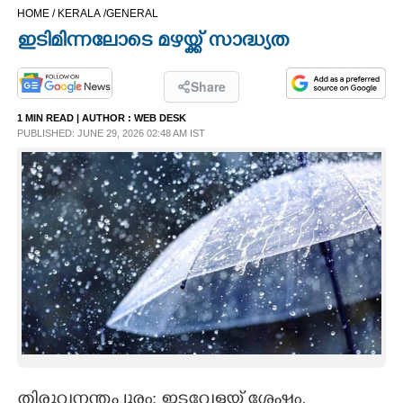
HOME /
KERALA /
GENERAL
CINEMA
ഇടിമിന്നലോടെ മഴയ്ക്ക് സാദ്ധ്യത
OPINION
Share
1 MIN READ
| AUTHOR :
WEB DESK
PHOTOS
PUBLISHED: JUNE 29, 2026 02:48 AM IST
LIFESTYLE
SPIRITUAL
INFO+
ART
ASTRO
തിരുവനന്തപുരം: ഇടവേളയ്ക്ക് ശേഷം,