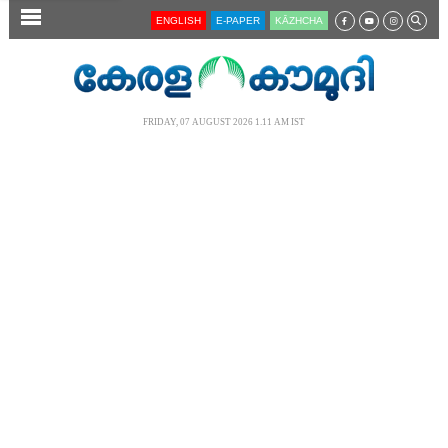
SECTIONS
ENGLISH
E-PAPER
KĀZHCHA
HOME
LATEST
FRIDAY, 07 AUGUST 2026 1.11 AM IST
AUDIO
NOTIFIED NEWS
POLL
KERALA
LOCAL
NEWS 360
CASE DIARY