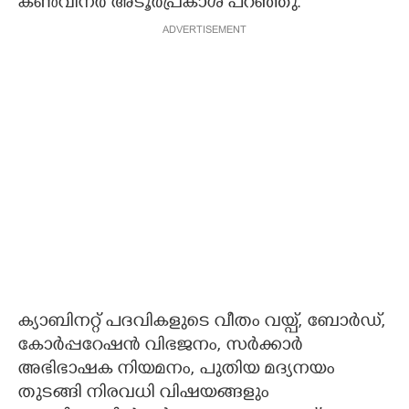
കൺവീനർ അടൂർപ്രകാശ് പറഞ്ഞു.
ADVERTISEMENT
ക്യാബിനറ്റ് പദവികളുടെ വീതം വയ്പ്, ബോർഡ്,
കോർപ്പറേഷൻ വിഭജനം, സർക്കാർ
അഭിഭാഷക നിയമനം, പുതിയ മദ്യനയം
തുടങ്ങി നിരവധി വിഷയങ്ങളും