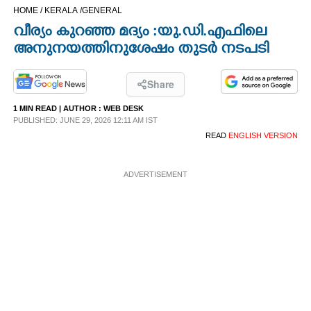
HOME /
KERALA /
GENERAL
CINEMA
വീര്യം കുറഞ്ഞ മദ്യം :യു.ഡി.എഫിലെ
അനുനയത്തിനുശേഷം തുടർ നടപടി
OPINION
Share
PHOTOS
1 MIN READ
| AUTHOR :
WEB DESK
PUBLISHED: JUNE 29, 2026 12:11 AM IST
LIFESTYLE
READ
ENGLISH VERSION
SPIRITUAL
ADVERTISEMENT
INFO+
ART
ASTRO