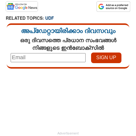
RELATED TOPICS:
UDF
അപ്ഡേറ്റായിരിക്കാം ദിവസവും
ഒരു ദിവസത്തെ പ്രധാന സംഭവങ്ങൾ
നിങ്ങളുടെ ഇൻബോക്സിൽ
Loaded
:
3.34%
/
Mute
Advertisement