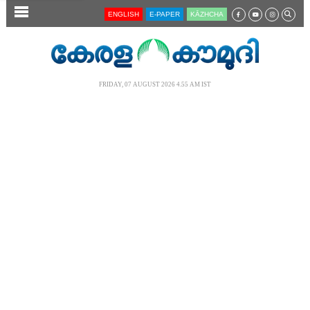
SECTIONS
ENGLISH
E-PAPER
KĀZHCHA
HOME
LATEST
FRIDAY, 07 AUGUST 2026 4.55 AM IST
AUDIO
NOTIFIED NEWS
POLL
KERALA
LOCAL
NEWS 360
CASE DIARY